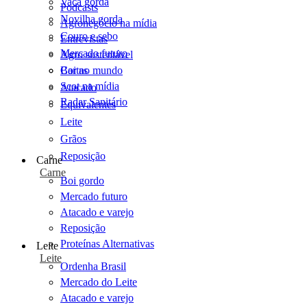
Vaca gorda
Podcasts
Novilha gorda
Agronegócio na mídia
Couro e sebo
Entrevistas
Mercado futuro
Agro sustentável
Cartas
Boi no mundo
Scot na mídia
Atacado
Radar Sanitário
Equivalentes
Leite
Grãos
Reposição
Carne
Carne
Boi gordo
Mercado futuro
Atacado e varejo
Reposição
Proteínas Alternativas
Leite
Leite
Ordenha Brasil
Mercado do Leite
Atacado e varejo