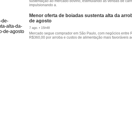
sustentação ao mercado bovino, estimulando as vendas de carn
impulsionando a.
Menor oferta de boiadas sustenta alta da arrob
de agosto
7 ago. • 15h48
Mercado segue comprador em São Paulo, com negócios entre 
R$360,00 por arroba e custos de alimentação mais favoráveis a