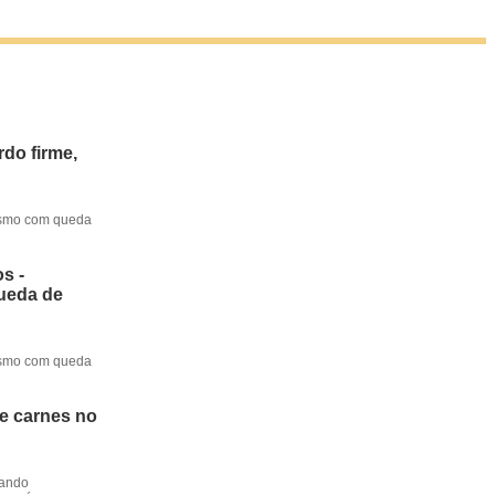
do firme,
mesmo com queda
s -
queda de
mesmo com queda
de carnes no
dando