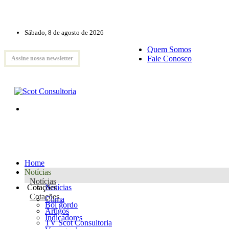
Sábado, 8 de agosto de 2026
Quem Somos
Fale Conosco
Assine nossa newsletter
Home
Notícias
Notícias
Cotações
Notícias
Cotações
Clima
Boi gordo
Artigos
Indicadores
TV Scot Consultoria