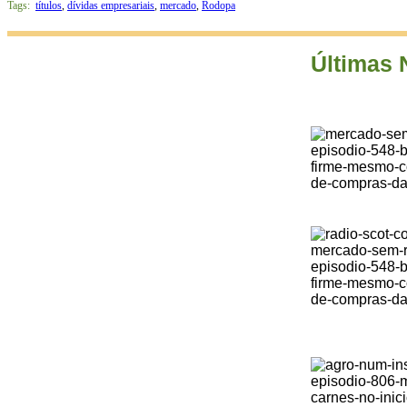
Tags:
títulos
,
dívidas empresariais
,
mercado
,
Rodopa
Últimas 