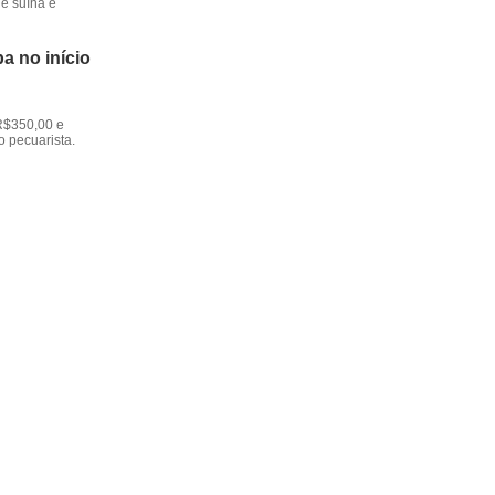
e suína e
a no início
R$350,00 e
o pecuarista.