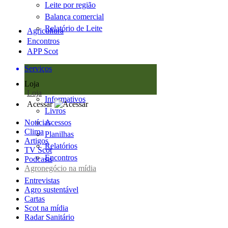
Leite por região
Balança comercial
Relatório de Leite
Agricultura
Encontros
APP Scot
Serviços
Loja
Loja
Informativos
Acessar
Livros
Notícias
Acessos
Clima
Planilhas
Artigos
Relatórios
TV Scot
Encontros
Podcasts
Agronegócio na mídia
Entrevistas
Agro sustentável
Cartas
Scot na mídia
Radar Sanitário