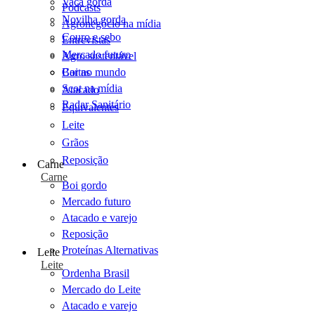
Vaca gorda
Podcasts
Novilha gorda
Agronegócio na mídia
Couro e sebo
Entrevistas
Mercado futuro
Agro sustentável
Cartas
Boi no mundo
Scot na mídia
Atacado
Radar Sanitário
Equivalentes
Leite
Grãos
Reposição
Carne
Carne
Boi gordo
Mercado futuro
Atacado e varejo
Reposição
Proteínas Alternativas
Leite
Leite
Ordenha Brasil
Mercado do Leite
Atacado e varejo