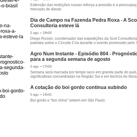
Extensão das restrições russas reforça a pressão e a preocupa
mercado de diesel.
Dia de Campo na Fazenda Pedra Roxa - A Sco
Consultoria esteve lá
5 ago. • 18h00
Diego Rossin, coordenador das expedições da Scot Consultoria,
palestra sobre o Circuito Cria durante o evento promovido pelo S
Agro Num Instante - Episódio 804 - Prognóstic
para a segunda semana de agosto
5 ago. • 17h00
Semana será marcada por tempo seco em grande parte do país
significativas concentradas na Região Sul e em trechos do litora
A cotação do boi gordo continua subindo
5 ago. • 14h42
Boi gordo e “boi china” sobem em São Paulo.