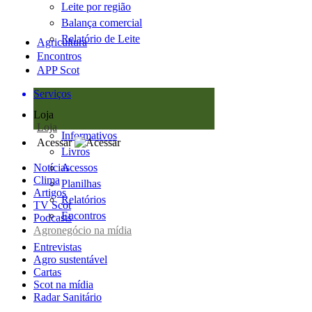
Leite por região
Balança comercial
Relatório de Leite
Agricultura
Encontros
APP Scot
Serviços
Loja
Loja
Informativos
Acessar
Livros
Notícias
Acessos
Clima
Planilhas
Artigos
Relatórios
TV Scot
Encontros
Podcasts
Agronegócio na mídia
Entrevistas
Agro sustentável
Cartas
Scot na mídia
Radar Sanitário