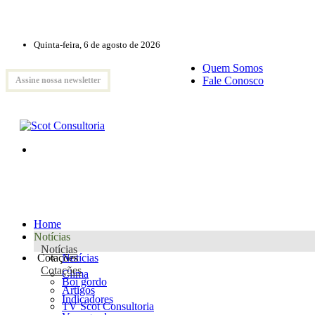
Quinta-feira, 6 de agosto de 2026
Quem Somos
Fale Conosco
Assine nossa newsletter
Home
Notícias
Notícias
Cotações
Notícias
Cotações
Clima
Boi gordo
Artigos
Indicadores
TV Scot Consultoria