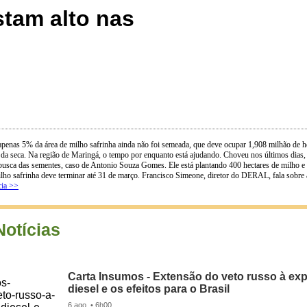
stam alto nas
 apenas 5% da área de milho safrinha ainda não foi semeada, que deve ocupar 1,908 milhão de he
 da seca. Na região de Maringá, o tempo por enquanto está ajudando. Choveu nos últimos dias, a
 busca das sementes, caso de Antonio Souza Gomes. Ele está plantando 400 hectares de milho e f
ilho safrinha deve terminar até 31 de março. Francisco Simeone, diretor do DERAL, fala sobre as
cia >>
Notícias
Carta Insumos - Extensão do veto russo à ex
diesel e os efeitos para o Brasil
6 ago. • 6h00