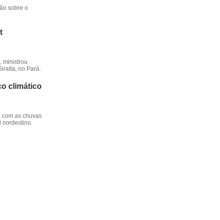
ção sobre o
t
 ministrou
iralta, no Pará.
o climático
, com as chuvas
l nordestino.