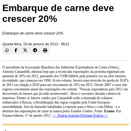
Embarque de carne deve
crescer 20%
Embarque de carne deve crescer 20%
Quarta-feira, 18 de janeiro de 2012 - 9h22
O presidente da Associação Brasileira das Indústrias Exportadoras de Carne (Abiec),
Antonio Camardelli, afirmou hoje que a receita das exportações da proteína registrará um
aumento de 20% em 2012, passando dos US$6 bilhões pela primeira vez na série história
da entidade, que começou em 1996. Já em volume, haverá uma reversão da queda de 10,8%
de 2011 em relação a 2010 para um crescimento de 10% em 2012. Desde 2007 o setor não
registra crescimento anual das exportações em volume. "Nossas expectativas para 2012 são
decorrentes de fatores que já estão acontecendo", disse o executivo durante coletiva de
imprensa. Dentre os fatores citados por Camardelli estão a retomada de volumes
embarcados à Rússia, a flexibilização das regras exigidas pela União Europeia -
rastreabilidade, lista de fazendas habilitadas a exportar para o bloco e cota Hilton - e a
abertura das importações de carne in natura pelos Estados Unidos. Fonte:
Exame
. Por
Suzana Inhesta. 17 de janeiro 2012.
<< Notícia Anterior
Próxima Notícia >>