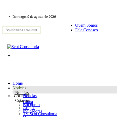
Domingo, 9 de agosto de 2026
Quem Somos
Fale Conosco
Assine nossa newsletter
Home
Notícias
Notícias
Cotações
Notícias
Cotações
Clima
Boi gordo
Artigos
Indicadores
TV Scot Consultoria