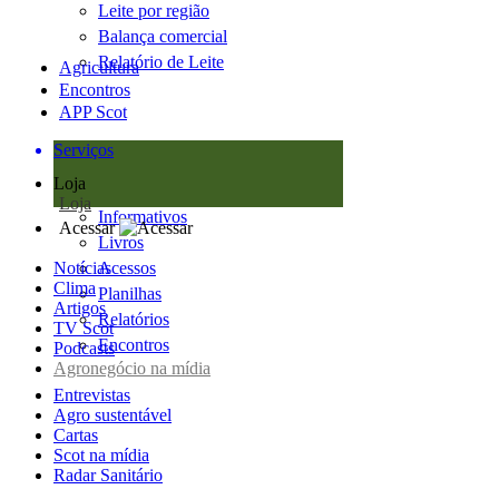
Leite por região
Balança comercial
Relatório de Leite
Agricultura
Encontros
APP Scot
Serviços
Loja
Loja
Informativos
Acessar
Livros
Notícias
Acessos
Clima
Planilhas
Artigos
Relatórios
TV Scot
Encontros
Podcasts
Agronegócio na mídia
Entrevistas
Agro sustentável
Cartas
Scot na mídia
Radar Sanitário