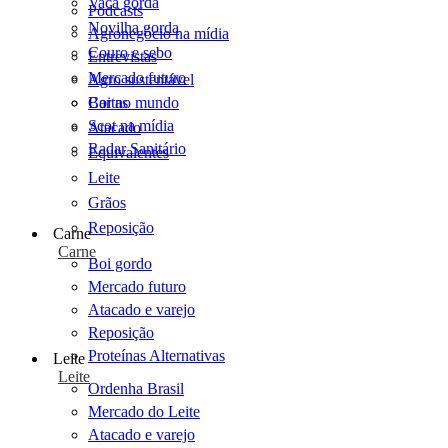
Vaca gorda
Podcasts
Novilha gorda
Agronegócio na mídia
Couro e sebo
Entrevistas
Mercado futuro
Agro sustentável
Cartas
Boi no mundo
Scot na mídia
Atacado
Radar Sanitário
Equivalentes
Leite
Grãos
Reposição
Carne
Carne
Boi gordo
Mercado futuro
Atacado e varejo
Reposição
Proteínas Alternativas
Leite
Leite
Ordenha Brasil
Mercado do Leite
Atacado e varejo