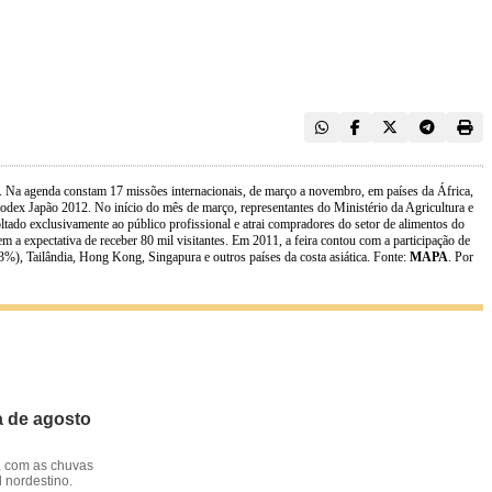
or. Na agenda constam 17 missões internacionais, de março a novembro, em países da África,
odex Japão 2012. No início do mês de março, representantes do Ministério da Agricultura e
ltado exclusivamente ao público profissional e atrai compradores do setor de alimentos do
em a expectativa de receber 80 mil visitantes. Em 2011, a feira contou com a participação de
3%), Tailândia, Hong Kong, Singapura e outros países da costa asiática. Fonte:
MAPA
. Por
a de agosto
, com as chuvas
l nordestino.