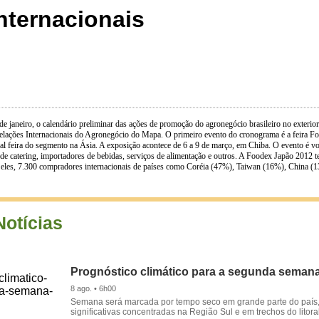
nternacionais
 de janeiro, o calendário preliminar das ações de promoção do agronegócio brasileiro no exteri
elações Internacionais do Agronegócio do Mapa. O primeiro evento do cronograma é a feira Fo
pal feira do segmento na Ásia. A exposição acontece de 6 a 9 de março, em Chiba. O evento é vo
s de catering, importadores de bebidas, serviços de alimentação e outros. A Foodex Japão 2012 t
re eles, 7.300 compradores internacionais de países como Coréia (47%), Taiwan (16%), China (1
Notícias
Prognóstico climático para a segunda seman
8 ago. • 6h00
Semana será marcada por tempo seco em grande parte do país
significativas concentradas na Região Sul e em trechos do litora