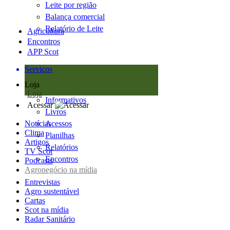
Leite por região
Balança comercial
Relatório de Leite
Agricultura
Encontros
APP Scot
Serviços
Loja
Loja
Informativos
Acessar
Livros
Notícias
Acessos
Clima
Planilhas
Artigos
Relatórios
TV Scot
Encontros
Podcasts
Agronegócio na mídia
Entrevistas
Agro sustentável
Cartas
Scot na mídia
Radar Sanitário