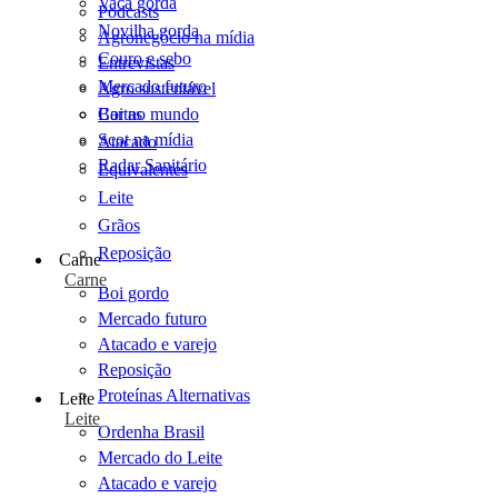
Vaca gorda
Podcasts
Novilha gorda
Agronegócio na mídia
Couro e sebo
Entrevistas
Mercado futuro
Agro sustentável
Cartas
Boi no mundo
Scot na mídia
Atacado
Radar Sanitário
Equivalentes
Leite
Grãos
Reposição
Carne
Carne
Boi gordo
Mercado futuro
Atacado e varejo
Reposição
Proteínas Alternativas
Leite
Leite
Ordenha Brasil
Mercado do Leite
Atacado e varejo