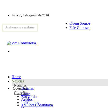
Sábado, 8 de agosto de 2026
Quem Somos
Fale Conosco
Assine nossa newsletter
Home
Notícias
Notícias
Cotações
Notícias
Cotações
Clima
Boi gordo
Artigos
Indicadores
TV Scot Consultoria