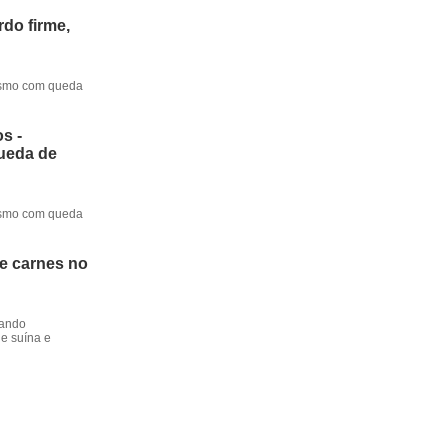
do firme,
mesmo com queda
s -
queda de
mesmo com queda
de carnes no
dando
e suína e