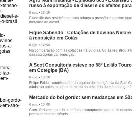
Agro Num Instante - Episódio 805 - Extensão 
russo à exportação de diesel e os efeitos para
6 ago. • 17h19
Extensão das restrições russas reforça a pressão e a preocupa
mercado de diesel.
Fique Sabendo - Cotações de bovinos Nelore
à reposição em Goiás
6 ago. • 17h00
Na comparação com as cotações há 30 dias, Goiás registrou alt
das categorias da reposição.
A Scot Consultoria esteve no 58º Leilão Tour
em Cotegipe (BA)
6 ago. • 16h10
Felipe Fabbri, coordenador da equipe de inteligência da Scot Co
ministrou palestra sobre mercado da pecuária de cria e de genét
Mercado do boi gordo: sem mudanças em Sã
6 ago. • 16h00
Com oferta controlada e indústrias comprando apenas o necessá
permaneceram estáveis.