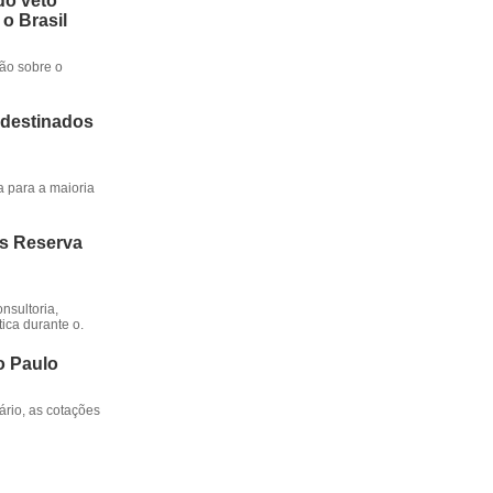
do veto
 o Brasil
ção sobre o
 destinados
a para a maioria
os Reserva
nsultoria,
ica durante o.
o Paulo
rio, as cotações