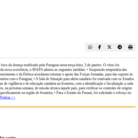
co da doença notificado pelo Paraguai nesta terça-feira, 3 de janeiro. O vírus foi
o da nova ocorrência, o MAPA adotou as seguintes medidas: • Suspensão temporária das
stecimento e da Defesa acordaram retomar o apoio das Forças Armadas, para dar suporte às
ira com o Paraguai; • A Sala de Situação para alerta sanitário foi reativada com os Estados
 vigilância e de educação sanitária na fronteira, com a identificação e fiscalização a cada
io, na próxima semana, de missão técnica àquele país, para verificar os controles de origem
cificamente na região de fronteira; • Para o Estado do Paraná, foi solicitado o reforço no
Notícia >>