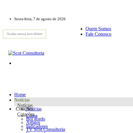
Sexta-feira, 7 de agosto de 2026
Quem Somos
Fale Conosco
Assine nossa newsletter
Home
Notícias
Notícias
Cotações
Notícias
Cotações
Clima
Boi gordo
Artigos
Indicadores
TV Scot Consultoria