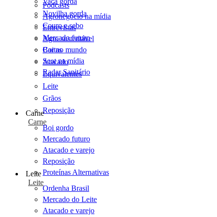
Vaca gorda
Podcasts
Novilha gorda
Agronegócio na mídia
Couro e sebo
Entrevistas
Mercado futuro
Agro sustentável
Cartas
Boi no mundo
Scot na mídia
Atacado
Radar Sanitário
Equivalentes
Leite
Grãos
Reposição
Carne
Carne
Boi gordo
Mercado futuro
Atacado e varejo
Reposição
Proteínas Alternativas
Leite
Leite
Ordenha Brasil
Mercado do Leite
Atacado e varejo