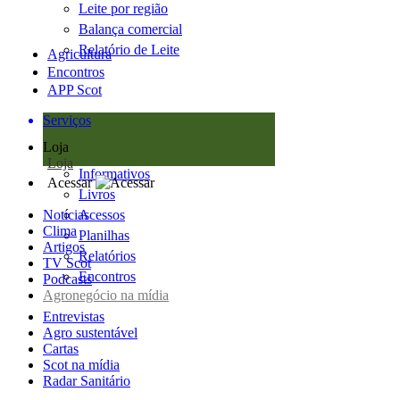
Leite por região
Balança comercial
Relatório de Leite
Agricultura
Encontros
APP Scot
Serviços
Loja
Loja
Informativos
Acessar
Livros
Notícias
Acessos
Clima
Planilhas
Artigos
Relatórios
TV Scot
Encontros
Podcasts
Agronegócio na mídia
Entrevistas
Agro sustentável
Cartas
Scot na mídia
Radar Sanitário