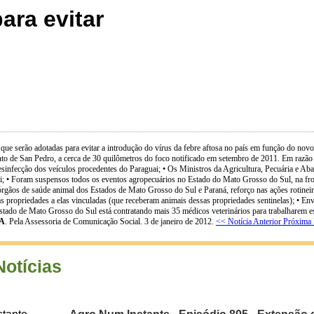
ara evitar
 serão adotadas para evitar a introdução do vírus da febre aftosa no país em função do novo fo
to de San Pedro, a cerca de 30 quilômetros do foco notificado em setembro de 2011. Em razã
infecção dos veículos procedentes do Paraguai; • Os Ministros da Agricultura, Pecuária e Aba
i; • Foram suspensos todos os eventos agropecuários no Estado do Mato Grosso do Sul, na fronte
os de saúde animal dos Estados de Mato Grosso do Sul e Paraná, reforço nas ações rotineiras de
s propriedades a elas vinculadas (que receberam animais dessas propriedades sentinelas); • Env
tado de Mato Grosso do Sul está contratando mais 35 médicos veterinários para trabalharem espe
A
. Pela Assessoria de Comunicação Social. 3 de janeiro de 2012.
<< Notícia Anterior
Próxima 
Notícias