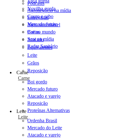
Vaca gorda
Podcasts
Novilha gorda
Agronegócio na mídia
Couro e sebo
Entrevistas
Mercado futuro
Agro sustentável
Cartas
Boi no mundo
Scot na mídia
Atacado
Radar Sanitário
Equivalentes
Leite
Grãos
Reposição
Carne
Carne
Boi gordo
Mercado futuro
Atacado e varejo
Reposição
Proteínas Alternativas
Leite
Leite
Ordenha Brasil
Mercado do Leite
Atacado e varejo