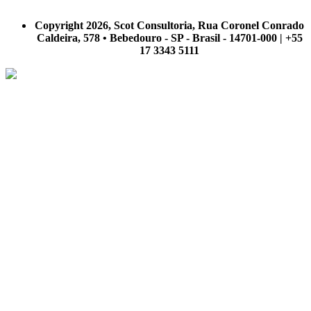
A Scot Consultoria não se responsabiliza por negócios realizados a partir das informações contidas em
nosso site.
Copyright 2026, Scot Consultoria, Rua Coronel Conrado
Caldeira, 578 • Bebedouro - SP - Brasil - 14701-000 | +55
17 3343 5111