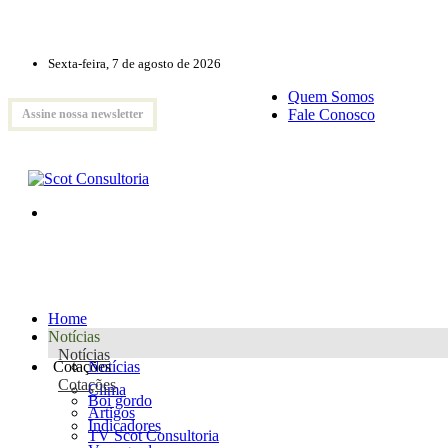
Sexta-feira, 7 de agosto de 2026
Quem Somos
Fale Conosco
Assine nossa newsletter
Home
Notícias
Notícias
Cotações
Notícias
Cotações
Clima
Boi gordo
Artigos
Indicadores
TV Scot Consultoria