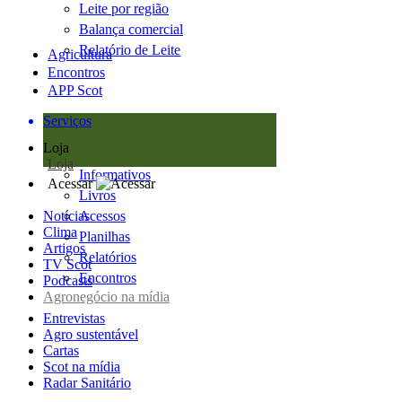
Leite por região
Balança comercial
Relatório de Leite
Agricultura
Encontros
APP Scot
Serviços
Loja
Loja
Informativos
Acessar
Livros
Notícias
Acessos
Clima
Planilhas
Artigos
Relatórios
TV Scot
Encontros
Podcasts
Agronegócio na mídia
Entrevistas
Agro sustentável
Cartas
Scot na mídia
Radar Sanitário