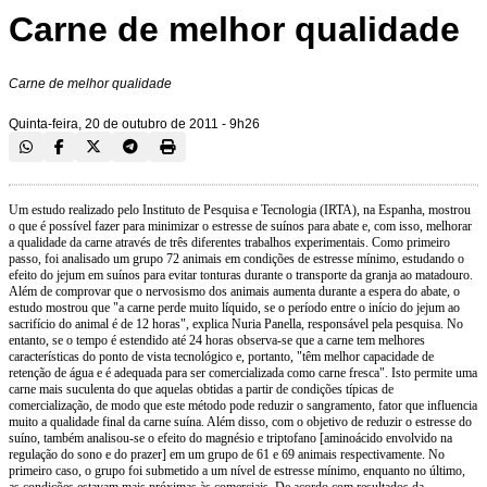
Carne de melhor qualidade
Carne de melhor qualidade
Quinta-feira, 20 de outubro de 2011 - 9h26
Um estudo realizado pelo Instituto de Pesquisa e Tecnologia (IRTA), na Espanha, mostrou
o que é possível fazer para minimizar o estresse de suínos para abate e, com isso, melhorar
a qualidade da carne através de três diferentes trabalhos experimentais. Como primeiro
passo, foi analisado um grupo 72 animais em condições de estresse mínimo, estudando o
efeito do jejum em suínos para evitar tonturas durante o transporte da granja ao matadouro.
Além de comprovar que o nervosismo dos animais aumenta durante a espera do abate, o
estudo mostrou que "a carne perde muito líquido, se o período entre o início do jejum ao
sacrifício do animal é de 12 horas", explica Nuria Panella, responsável pela pesquisa. No
entanto, se o tempo é estendido até 24 horas observa-se que a carne tem melhores
características do ponto de vista tecnológico e, portanto, "têm melhor capacidade de
retenção de água e é adequada para ser comercializada como carne fresca". Isto permite uma
carne mais suculenta do que aquelas obtidas a partir de condições típicas de
comercialização, de modo que este método pode reduzir o sangramento, fator que influencia
muito a qualidade final da carne suína. Além disso, com o objetivo de reduzir o estresse do
suíno, também analisou-se o efeito do magnésio e triptofano [aminoácido envolvido na
regulação do sono e do prazer] em um grupo de 61 e 69 animais respectivamente. No
primeiro caso, o grupo foi submetido a um nível de estresse mínimo, enquanto no último,
as condições estavam mais próximas às comerciais. De acordo com resultados da