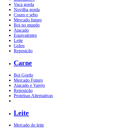
Vaca gorda
Novilha gorda
Couro e sebo
Mercado futuro
Boi no mundo
Atacado
Equivalentes
Leite
Grãos
Reposição
Carne
Boi Gordo
Mercado Futuro
Atacado e Varejo
Reposição
Proteínas Alternativas
Leite
Mercado do leite