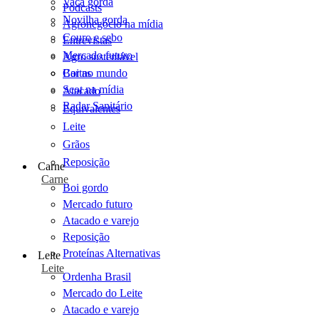
Vaca gorda
Podcasts
Novilha gorda
Agronegócio na mídia
Couro e sebo
Entrevistas
Mercado futuro
Agro sustentável
Cartas
Boi no mundo
Scot na mídia
Atacado
Radar Sanitário
Equivalentes
Leite
Grãos
Reposição
Carne
Carne
Boi gordo
Mercado futuro
Atacado e varejo
Reposição
Proteínas Alternativas
Leite
Leite
Ordenha Brasil
Mercado do Leite
Atacado e varejo