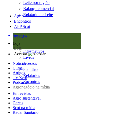
Leite por região
Balança comercial
Relatório de Leite
Agricultura
Encontros
APP Scot
Serviços
Loja
Loja
Informativos
Acessar
Livros
Notícias
Acessos
Clima
Planilhas
Artigos
Relatórios
TV Scot
Encontros
Podcasts
Agronegócio na mídia
Entrevistas
Agro sustentável
Cartas
Scot na mídia
Radar Sanitário