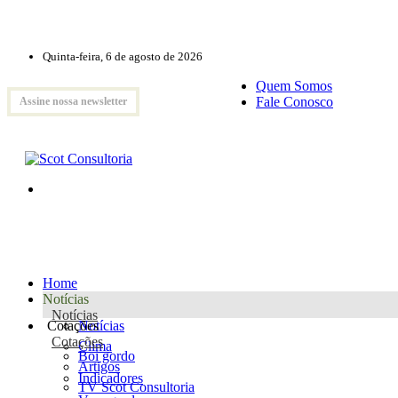
Quinta-feira, 6 de agosto de 2026
Quem Somos
Fale Conosco
Assine nossa newsletter
Home
Notícias
Notícias
Cotações
Notícias
Cotações
Clima
Boi gordo
Artigos
Indicadores
TV Scot Consultoria