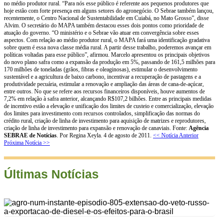
no médio produtor rural. “Para nós esse público é referente aos pequenos produtores que
hoje estão com forte presença em alguns setores do agronegócio. O Sebrae também lançou,
recentemente, o Centro Nacional de Sustentabilidade em Cuiabá, no Mato Grosso”, disse
Alvim. O secretário do MAPA também destacou esses dois pontos como prioridade de
atuação do governo. “O ministério e o Sebrae vão atuar em convergência sobre esses
aspectos. Com relação ao médio produtor rural, o MAPA fará uma identificação gradativa
sobre quem é essa nova classe média rural. A partir desse trabalho, poderemos avançar em
políticas voltadas para esse público”, afirmou. Marcelo apresentou os principais objetivos
do novo plano safra como a expansão da produção em 5%, passando de 161,5 milhões para
170 milhões de toneladas (grãos, fibras e oleaginosas), estimular o desenvolvimento
sustentável e a agricultura de baixo carbono, incentivar a recuperação de pastagens e a
produtividade pecuária, estimular a renovação e ampliação das áreas de cana-de-açúcar,
entre outros. No que se refere aos recursos financeiros disponíveis, houve aumentos de
7,2% em relação à safra anterior, alcançando R$107,2 bilhões. Entre as principais medidas
de incentivo estão a elevação e unificação dos limites de custeio e comercialização, elevação
dos limites para investimento com recursos controlados, simplificação das normas do
crédito rural, criação de linha de investimento para aquisição de matrizes e reprodutores,
criação de linha de investimento para expansão e renovação de canaviais. Fonte:
Agência
SEBRAE de Notícias
. Por Regina Xeyla. 4 de agosto de 2011.
<< Notícia Anterior
Próxima Notícia >>
Últimas Notícias