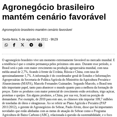
Agronegócio brasileiro
mantém cenário favorável
Agronegócio brasileiro mantém cenário favorável
Sexta-feira, 5 de agosto de 2011 - 9h29
O agronegócio brasileiro vive um momento extremamente favorável no mercado mundial. E
a tendência é que o cenário permaneça pelos próximos oito anos. Durante esse período, o
Brasil será o país com maior crescimento na produção agropecuária mundial, com taxa
média anual de 2,7%, ficando à frente da Ucrânia, Rússia e China, com taxa de
aproximadamente 1,7%. A informação é do coordenador geral de Estudos e Informações
Agropecuárias da Secretaria de Política Agrícola do Ministério da Agricultura Pecuária e
Abastecimento (MAPA), Marcelo Fernandes Guimarães. Segundo Marcelo, o Brasil tem
tido importante papel, tanto para abastecer o mundo quanto para a melhora da formação de
preços. Entre os produtos com maior potencial de crescimento estão avicultura, trigo açúcar,
proteínas e queijos. Em alguns produtos, a China, por sua vez, ficará na posição de
demandante. Por exemplo, de 2010 para este ano, os chineses irão importar 109,7 milhões
de toneladas de óleos e oleaginosas. Ao se referir ao Plano Agrícola e Pecuário (PAP
2011/2012), o gerente de Agronegócios do Sebrae, Paulo Alvim, disse que há importantes
novidades que estão alinhadas com as metas de atuação do Sebrae como o Programa
Agricultura de Baixo Carbono (ABC), relacionada à questão da sustentabilidade, e o foco