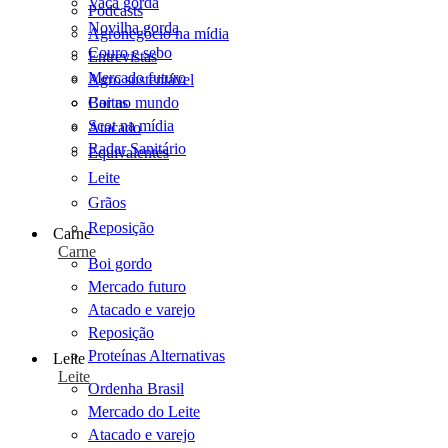
Vaca gorda
Podcasts
Novilha gorda
Agronegócio na mídia
Couro e sebo
Entrevistas
Mercado futuro
Agro sustentável
Cartas
Boi no mundo
Scot na mídia
Atacado
Radar Sanitário
Equivalentes
Leite
Grãos
Reposição
Carne
Carne
Boi gordo
Mercado futuro
Atacado e varejo
Reposição
Proteínas Alternativas
Leite
Leite
Ordenha Brasil
Mercado do Leite
Atacado e varejo