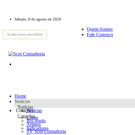
Sábado, 8 de agosto de 2026
Quem Somos
Fale Conosco
Assine nossa newsletter
Home
Notícias
Notícias
Cotações
Notícias
Cotações
Clima
Boi gordo
Artigos
Indicadores
TV Scot Consultoria