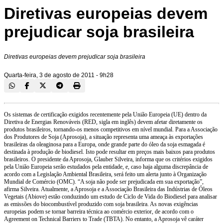
Diretivas europeias devem
prejudicar soja brasileira
Diretivas europeias devem prejudicar soja brasileira
Quarta-feira, 3 de agosto de 2011 - 9h28
Os sistemas de certificação exigidos recentemente pela União Europeia (UE) dentro da
Diretiva de Energias Renováveis (RED, sigla em inglês) devem afetar diretamente os
produtos brasileiros, tornando-os menos competitivos em nível mundial. Para a Associação
dos Produtores de Soja (Aprosoja), a situação representa uma ameaça às exportações
brasileiras da oleaginosa para a Europa, onde grande parte do óleo da soja esmagada é
destinada à produção de biodiesel. Isto pode resultar em preços mais baixos para produtos
brasileiros. O presidente da Aprosoja, Glauber Silveira, informa que os critérios exigidos
pela União Europeia serão estudados pela entidade, e, caso haja alguma discrepância de
acordo com a Legislação Ambiental Brasileira, será feito um alerta junto à Organização
Mundial de Comércio (OMC). “A soja não pode ser prejudicada em sua exportação”,
afirma Silveira. Atualmente, a Aprosoja e a Associação Brasileira das Indústrias de Óleos
Vegetais (Abiove) estão conduzindo um estudo de Ciclo de Vida do Biodiesel para analisar
as emissões do biocombustível produzido com soja brasileira. As novas exigências
europeias podem se tornar barreira técnica ao comércio exterior, de acordo com o
Agreement on Technical Barriers to Trade (TBTA). No entanto, a Aprosoja vê caráter