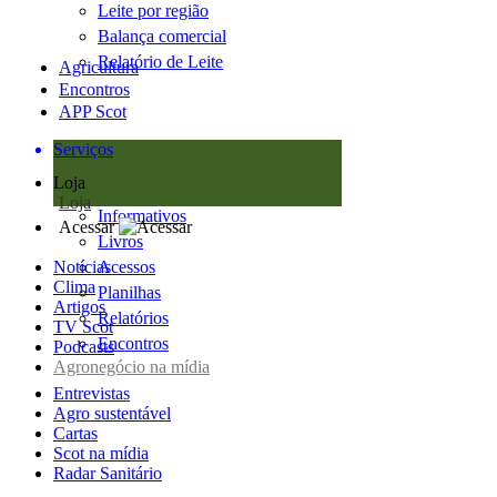
Leite por região
Balança comercial
Relatório de Leite
Agricultura
Encontros
APP Scot
Serviços
Loja
Loja
Informativos
Acessar
Livros
Notícias
Acessos
Clima
Planilhas
Artigos
Relatórios
TV Scot
Encontros
Podcasts
Agronegócio na mídia
Entrevistas
Agro sustentável
Cartas
Scot na mídia
Radar Sanitário