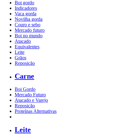
Boi gordo
Indicadores
Vaca gorda
Novilha gorda
Couro e sebo
Mercado futuro
Boi no mundo
Atacado
Equivalentes
Leite
Grãos
Reposição
Carne
Boi Gordo
Mercado Futuro
Atacado e Varejo
Reposição
Proteínas Alternativas
Leite