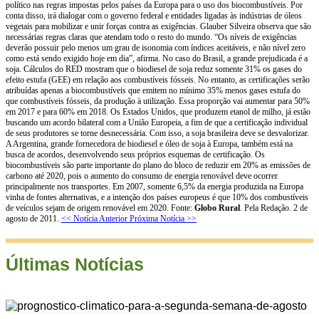
político nas regras impostas pelos países da Europa para o uso dos biocombustíveis. Por
conta disso, irá dialogar com o governo federal e entidades ligadas às indústrias de óleos
vegetais para mobilizar e unir forças contra as exigências. Glauber Silveira observa que são
necessárias regras claras que atendam todo o resto do mundo. “Os níveis de exigências
deverão possuir pelo menos um grau de isonomia com índices aceitáveis, e não nível zero
como está sendo exigido hoje em dia”, afirma. No caso do Brasil, a grande prejudicada é a
soja. Cálculos do RED mostram que o biodiesel de soja reduz somente 31% os gases do
efeito estufa (GEE) em relação aos combustíveis fósseis. No entanto, as certificações serão
atribuídas apenas a biocombustíveis que emitem no mínimo 35% menos gases estufa do
que combustíveis fósseis, da produção à utilização. Essa proporção vai aumentar para 50%
em 2017 e para 60% em 2018. Os Estados Unidos, que produzem etanol de milho, já estão
buscando um acordo bilateral com a União Europeia, a fim de que a certificação individual
de seus produtores se torne desnecessária. Com isso, a soja brasileira deve se desvalorizar.
A Argentina, grande fornecedora de biodiesel e óleo de soja à Europa, também está na
busca de acordos, desenvolvendo seus próprios esquemas de certificação. Os
biocombustíveis são parte importante do plano do bloco de reduzir em 20% as emissões de
carbono até 2020, pois o aumento do consumo de energia renovável deve ocorrer
principalmente nos transportes. Em 2007, somente 6,5% da energia produzida na Europa
vinha de fontes alternativas, e a intenção dos países europeus é que 10% dos combustíveis
de veículos sejam de origem renovável em 2020. Fonte:
Globo Rural
. Pela Redação. 2 de
agosto de 2011.
<< Notícia Anterior
Próxima Notícia >>
Últimas Notícias