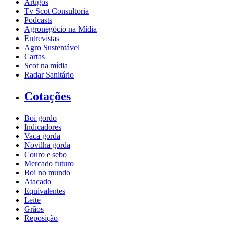
Artigos
Tv Scot Consultoria
Podcasts
Agronegócio na Mídia
Entrevistas
Agro Sustentável
Cartas
Scot na mídia
Radar Sanitário
Cotações
Boi gordo
Indicadores
Vaca gorda
Novilha gorda
Couro e sebo
Mercado futuro
Boi no mundo
Atacado
Equivalentes
Leite
Grãos
Reposição