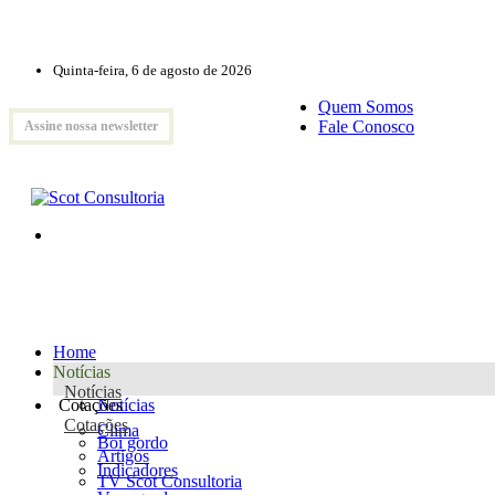
Quinta-feira, 6 de agosto de 2026
Quem Somos
Fale Conosco
Assine nossa newsletter
Home
Notícias
Notícias
Cotações
Notícias
Cotações
Clima
Boi gordo
Artigos
Indicadores
TV Scot Consultoria