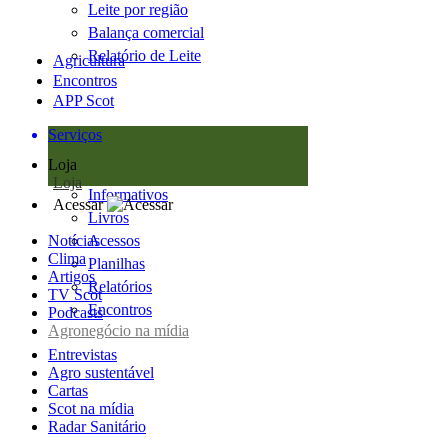
Leite por região
Balança comercial
Relatório de Leite
Agricultura
Encontros
APP Scot
Serviços
Loja
Loja
Informativos
Acessar
Livros
Notícias
Acessos
Clima
Planilhas
Artigos
Relatórios
TV Scot
Encontros
Podcasts
Agronegócio na mídia
Entrevistas
Agro sustentável
Cartas
Scot na mídia
Radar Sanitário