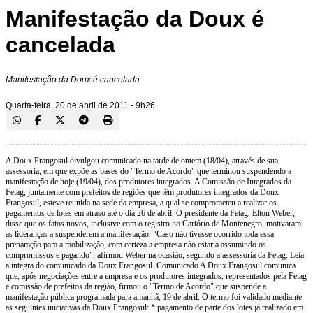
Manifestação da Doux é
cancelada
Manifestação da Doux é cancelada
Quarta-feira, 20 de abril de 2011 - 9h26
A Doux Frangosul divulgou comunicado na tarde de ontem (18/04), através de sua
assessoria, em que expõe as bases do "Termo de Acordo" que terminou suspendendo a
manifestação de hoje (19/04), dos produtores integrados. A Comissão de Integrados da
Fetag, juntamente com prefeitos de regiões que têm produtores integrados da Doux
Frangosul, esteve reunida na sede da empresa, a qual se comprometeu a realizar os
pagamentos de lotes em atraso até o dia 26 de abril. O presidente da Fetag, Elton Weber,
disse que os fatos novos, inclusive com o registro no Cartório de Montenegro, motivaram
as lideranças a suspenderem a manifestação. "Caso não tivesse ocorrido toda essa
preparação para a mobilização, com certeza a empresa não estaria assumindo os
compromissos e pagando", afirmou Weber na ocasião, segundo a assessoria da Fetag. Leia
a íntegra do comunicado da Doux Frangosul. Comunicado A Doux Frangosul comunica
que, após negociações entre a empresa e os produtores integrados, representados pela Fetag
e comissão de prefeitos da região, firmou o "Termo de Acordo" que suspende a
manifestação pública programada para amanhã, 19 de abril. O termo foi validado mediante
as seguintes iniciativas da Doux Frangosul: * pagamento de parte dos lotes já realizado em