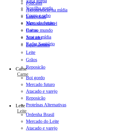
Vaca gorda
Podcasts
Novilha gorda
Agronegócio na mídia
Couro e sebo
Entrevistas
Mercado futuro
Agro sustentável
Cartas
Boi no mundo
Scot na mídia
Atacado
Radar Sanitário
Equivalentes
Leite
Grãos
Reposição
Carne
Carne
Boi gordo
Mercado futuro
Atacado e varejo
Reposição
Proteínas Alternativas
Leite
Leite
Ordenha Brasil
Mercado do Leite
Atacado e varejo