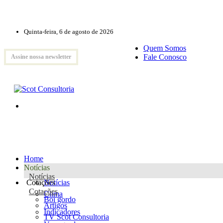
Quinta-feira, 6 de agosto de 2026
Quem Somos
Fale Conosco
Assine nossa newsletter
Home
Notícias
Notícias
Cotações
Notícias
Cotações
Clima
Boi gordo
Artigos
Indicadores
TV Scot Consultoria