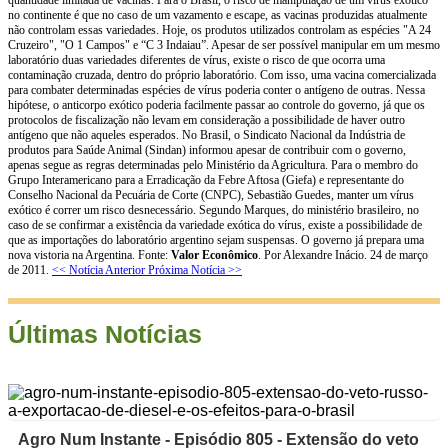
no continente é que no caso de um vazamento e escape, as vacinas produzidas atualmente
não controlam essas variedades. Hoje, os produtos utilizados controlam as espécies "A 24
Cruzeiro", "O 1 Campos" e “C 3 Indaiau”. Apesar de ser possível manipular em um mesmo
laboratório duas variedades diferentes de vírus, existe o risco de que ocorra uma
contaminação cruzada, dentro do próprio laboratório. Com isso, uma vacina comercializada
para combater determinadas espécies de vírus poderia conter o antígeno de outras. Nessa
hipótese, o anticorpo exótico poderia facilmente passar ao controle do governo, já que os
protocolos de fiscalização não levam em consideração a possibilidade de haver outro
antígeno que não aqueles esperados. No Brasil, o Sindicato Nacional da Indústria de
produtos para Saúde Animal (Sindan) informou apesar de contribuir com o governo,
apenas segue as regras determinadas pelo Ministério da Agricultura. Para o membro do
Grupo Interamericano para a Erradicação da Febre Aftosa (Giefa) e representante do
Conselho Nacional da Pecuária de Corte (CNPC), Sebastião Guedes, manter um vírus
exótico é correr um risco desnecessário. Segundo Marques, do ministério brasileiro, no
caso de se confirmar a existência da variedade exótica do vírus, existe a possibilidade de
que as importações do laboratório argentino sejam suspensas. O governo já prepara uma
nova vistoria na Argentina. Fonte:
Valor Econômico
. Por Alexandre Inácio. 24 de março
de 2011.
<< Notícia Anterior
Próxima Notícia >>
Últimas Notícias
Agro Num Instante - Episódio 805 - Extensão do veto