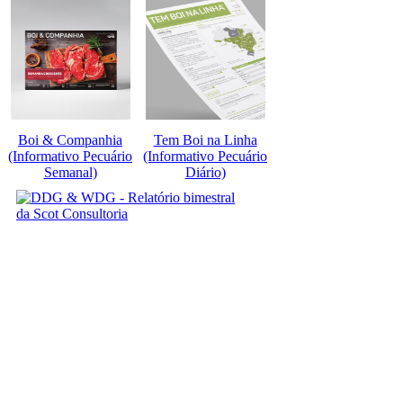
Boi & Companhia
Tem Boi na Linha
(Informativo Pecuário
(Informativo Pecuário
Semanal)
Diário)