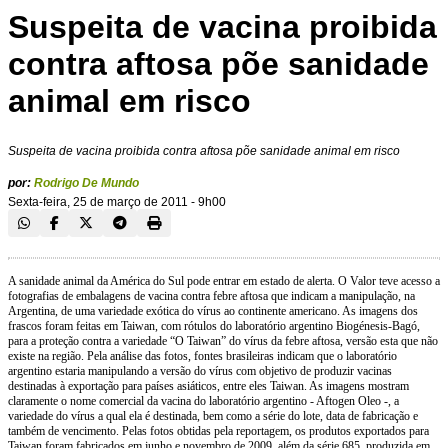
Suspeita de vacina proibida
contra aftosa põe sanidade
animal em risco
Suspeita de vacina proibida contra aftosa põe sanidade animal em risco
por:
Rodrigo De Mundo
Sexta-feira, 25 de março de 2011 - 9h00
A sanidade animal da América do Sul pode entrar em estado de alerta. O Valor teve acesso a
fotografias de embalagens de vacina contra febre aftosa que indicam a manipulação, na
Argentina, de uma variedade exótica do vírus ao continente americano. As imagens dos
frascos foram feitas em Taiwan, com rótulos do laboratório argentino Biogénesis-Bagó,
para a proteção contra a variedade “O Taiwan” do vírus da febre aftosa, versão esta que não
existe na região. Pela análise das fotos, fontes brasileiras indicam que o laboratório
argentino estaria manipulando a versão do vírus com objetivo de produzir vacinas
destinadas à exportação para países asiáticos, entre eles Taiwan. As imagens mostram
claramente o nome comercial da vacina do laboratório argentino - Aftogen Oleo -, a
variedade do vírus a qual ela é destinada, bem como a série do lote, data de fabricação e
também de vencimento. Pelas fotos obtidas pela reportagem, os produtos exportados para
Taiwan foram fabricados em junho e novembro de 2009, além da série 685, produzida em