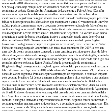
setembro de 2010. Atualmente, existe um acordo sanitário entre os países da América do
Sul para que não haja manipulação de variedades exóticas do vírus da febre aftosa ao
continente. A própria Comissão Sul-Americana de Luta contra a Febre Aftosa (Cosalfa)
convencionou que nenhum laboratório trabalhe com versões que não tenham sido
identificadas e registradas na região devido ao elevado risco de contaminação por possíveis
falhas na biossegurança dos laboratórios que manipulam o vírus. O vazamento de um vírus
exótico poderia comprometer todo o programa de controle e erradicação da febre aftosa no
continente. Segundo Rodolfo Bellinzone, diretor técnico da Biogénesis-Bagó a empresa não
está manipulando o vírus exótico em seu laboratório na Argentina. As vacinas estão sendo
produzidas a partir do banco de antígeno inativo e congelado, criado antes de o vírus ter
sido destruído em 2008. “Nosso laboratório é constantemente avaliado pelos órgãos
brasileiros e da Argentina e cumpre as exigências necessárias”, disse Bellinzone ao Valor.
Falhas na biossegurança de laboratórios são raras, mas acontecem. Em 2007, o erro em
uma válvula de um encanamento conectado a uma centrífuga permitiu que o vírus da febre
aftosa alcançasse o sistema de drenagem das instalações de um laboratório inglês, atingindo
o meio ambiente. Os danos foram minimizados porque, na época, a variedade que fugiu aos
controles não era exótica ao Reino Unido. Além da preocupação do continente, a
Biogénesis-Bagó conseguiu autorização do governo brasileiro para exportar vacinas contra
febre aftosa ao país. Apenas em 2010, o Ministério da Agricultura aprovou 29,6 milhões de
doses da vacina argentina. Para conseguir a autorização de exportação, a condição imposta
pelo governo brasileiro foi de que a empresa não manipulasse vírus exóticos e que qualquer
cepa existente fosse destruída. “Ainda não recebemos nenhuma denúncia oficial sobre o
assunto, mas se recebermos serão realizadas auditorias e esclarecimentos”, disse ao Valor
Guilherme Marques, diretor do departamento de saúde animal do Ministério da Agricultura
do Brasil. O diretor do ministério lembra que há cerca de dois anos uma missão brasileira
foi à Argentina vistoriar o laboratório e constatou a semente do vírus fora destruída. Existia,
contudo, o antígeno inativado é superconcentrado do vírus. Segundo fontes do mercado, é
comum que países mantenham o antígeno inativo e congelado para casos emergenciais. Ele,
no entanto, possui vida útil que varia de seis a oito meses e permite a produção de uma
quantidade limitada de vacinas. Para o Brasil, o risco de manipulação de um vírus exótico