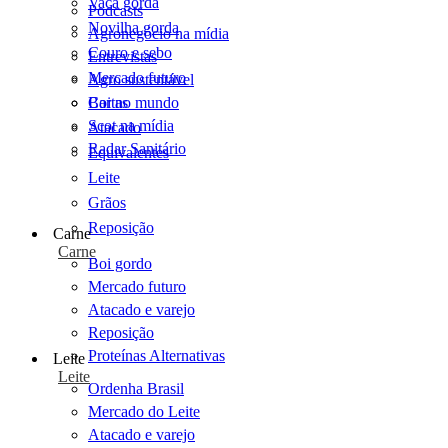
Vaca gorda
Podcasts
Novilha gorda
Agronegócio na mídia
Couro e sebo
Entrevistas
Mercado futuro
Agro sustentável
Cartas
Boi no mundo
Scot na mídia
Atacado
Radar Sanitário
Equivalentes
Leite
Grãos
Reposição
Carne
Carne
Boi gordo
Mercado futuro
Atacado e varejo
Reposição
Proteínas Alternativas
Leite
Leite
Ordenha Brasil
Mercado do Leite
Atacado e varejo