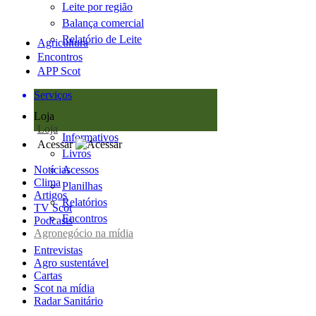
Leite por região
Balança comercial
Relatório de Leite
Agricultura
Encontros
APP Scot
Serviços
Loja
Loja
Informativos
Acessar
Livros
Notícias
Acessos
Clima
Planilhas
Artigos
Relatórios
TV Scot
Encontros
Podcasts
Agronegócio na mídia
Entrevistas
Agro sustentável
Cartas
Scot na mídia
Radar Sanitário