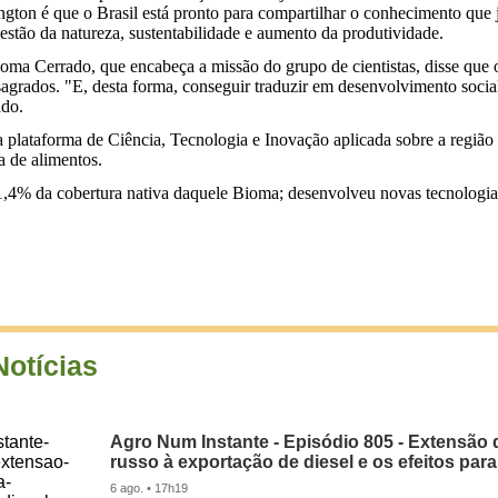
ton é que o Brasil está pronto para compartilhar o conhecimento que já
stão da natureza, sustentabilidade e aumento da produtividade.
oma Cerrado, que encabeça a missão do grupo de cientistas, disse que o
onsagrados. "E, desta forma, conseguir traduzir em desenvolvimento soc
ado.
a plataforma de Ciência, Tecnologia e Inovação aplicada sobre a região d
ta de alimentos.
1,4% da cobertura nativa daquele Bioma; desenvolveu novas tecnologia
Notícias
Agro Num Instante - Episódio 805 - Extensão 
russo à exportação de diesel e os efeitos para
6 ago. • 17h19