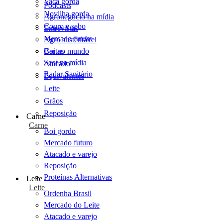
Vaca gorda
Podcasts
Novilha gorda
Agronegócio na mídia
Couro e sebo
Entrevistas
Mercado futuro
Agro sustentável
Cartas
Boi no mundo
Scot na mídia
Atacado
Radar Sanitário
Equivalentes
Leite
Grãos
Reposição
Carne
Carne
Boi gordo
Mercado futuro
Atacado e varejo
Reposição
Proteínas Alternativas
Leite
Leite
Ordenha Brasil
Mercado do Leite
Atacado e varejo