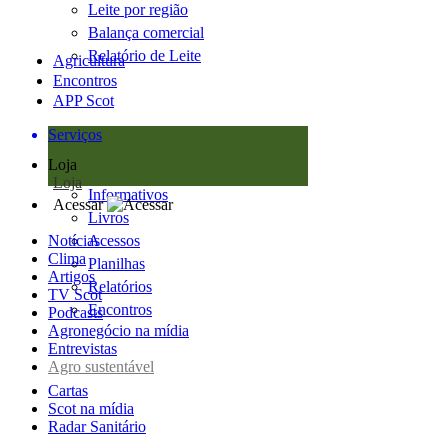
Leite por região
Balança comercial
Relatório de Leite
Agricultura
Encontros
APP Scot
Serviços
Loja
Loja
Informativos
Acessar
Livros
Notícias
Acessos
Clima
Planilhas
Artigos
Relatórios
TV Scot
Encontros
Podcasts
Agronegócio na mídia
Entrevistas
Agro sustentável
Cartas
Scot na mídia
Radar Sanitário