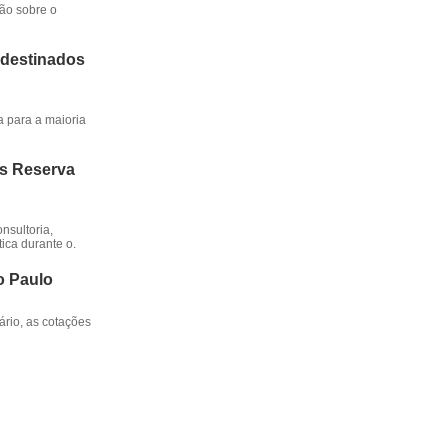
ção sobre o
 destinados
a para a maioria
os Reserva
nsultoria,
ica durante o.
o Paulo
rio, as cotações