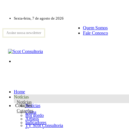
Sexta-feira, 7 de agosto de 2026
Quem Somos
Fale Conosco
Assine nossa newsletter
Home
Notícias
Notícias
Cotações
Notícias
Cotações
Clima
Boi gordo
Artigos
Indicadores
TV Scot Consultoria