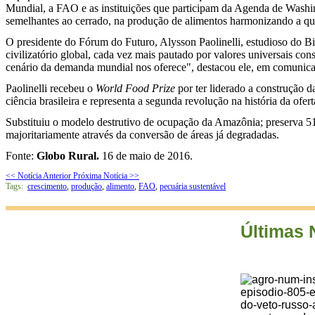
Mundial, a FAO e as instituições que participam da Agenda de Washing
semelhantes ao cerrado, na produção de alimentos harmonizando a que
O presidente do Fórum do Futuro, Alysson Paolinelli, estudioso do Bi
civilizatório global, cada vez mais pautado por valores universais c
cenário da demanda mundial nos oferece", destacou ele, em comunic
Paolinelli recebeu o
World Food Prize
por ter liderado a construção d
ciência brasileira e representa a segunda revolução na história da ofer
Substituiu o modelo destrutivo de ocupação da Amazônia; preserva 5
majoritariamente através da conversão de áreas já degradadas.
Fonte:
Globo Rural.
16 de maio de 2016.
<< Notícia Anterior
Próxima Notícia >>
Tags:
crescimento
,
produção
,
alimento
,
FAO
,
pecuária sustentável
Últimas 