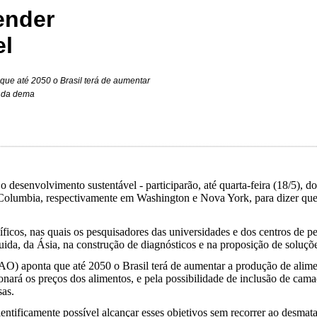
ender
el
que até 2050 o Brasil terá de aumentar
% da dema
o desenvolvimento sustentável - participarão, até quarta-feira (18/5), d
Columbia, respectivamente em Washington e Nova York, para dizer que o
icos, nas quais os pesquisadores das universidades e dos centros de pes
uida, da Ásia, na construção de diagnósticos e na proposição de soluçõ
O) aponta que até 2050 o Brasil terá de aumentar a produção de alime
ará os preços dos alimentos, e pela possibilidade de inclusão de cama
sas.
tificamente possível alcançar esses objetivos sem recorrer ao desmata