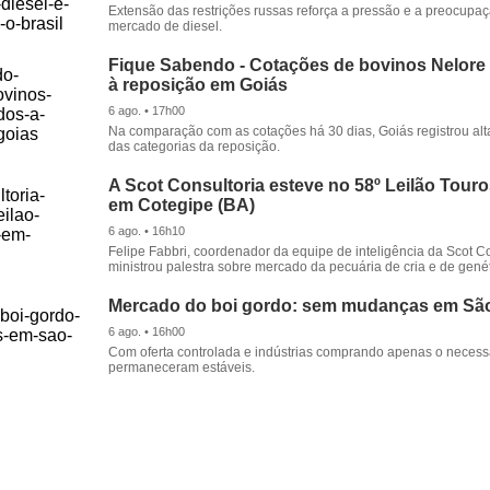
Extensão das restrições russas reforça a pressão e a preocupa
mercado de diesel.
Fique Sabendo - Cotações de bovinos Nelore
à reposição em Goiás
6 ago. • 17h00
Na comparação com as cotações há 30 dias, Goiás registrou alt
das categorias da reposição.
A Scot Consultoria esteve no 58º Leilão Tour
em Cotegipe (BA)
6 ago. • 16h10
Felipe Fabbri, coordenador da equipe de inteligência da Scot Co
ministrou palestra sobre mercado da pecuária de cria e de genét
Mercado do boi gordo: sem mudanças em Sã
6 ago. • 16h00
Com oferta controlada e indústrias comprando apenas o necessá
permaneceram estáveis.