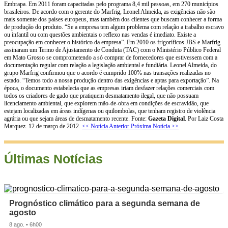
Embrapa. Em 2011 foram capacitadas pelo programa 8,4 mil pessoas, em 270 municípios
brasileiros. De acordo com o gerente do Marfrig, Leonel Almeida, as exigências não são
mais somente dos países europeus, mas também dos clientes que buscam conhecer a forma
de produção do produto. “Se a empresa tem algum problema com relação a trabalho escravo
ou infantil ou com questões ambientais o reflexo nas vendas é imediato. Existe a
preocupação em conhecer o histórico da empresa”. Em 2010 os frigoríficos JBS e Marfrig
assinaram um Termo de Ajustamento de Conduta (TAC) com o Ministério Público Federal
em Mato Grosso se comprometendo a só comprar de fornecedores que estivessem com a
documentação regular com relação a legislação ambiental e fundiária. Leonel Almeida, do
grupo Marfrig confirmou que o acordo é cumprido 100% nas transações realizadas no
estado. “Temos todo a nossa produção dentro das exigências e aptas para exportação”. Na
época, o documento estabelecia que as empresas iriam desfazer relações comerciais com
todos os criadores de gado que pratiquem desmatamento ilegal, que não possuam
licenciamento ambiental, que explorem mão-de-obra em condições de escravidão, que
estejam localizadas em áreas indígenas ou quilombolas, que tenham registro de violência
agrária ou que sejam áreas de desmatamento recente. Fonte:
Gazeta Digital
. Por Laiz Costa
Marquez. 12 de março de 2012.
<< Notícia Anterior
Próxima Notícia >>
Últimas Notícias
Prognóstico climático para a segunda semana de
agosto
8 ago. • 6h00