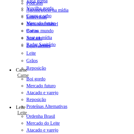
Vaca gorda
Podcasts
Novilha gorda
Agronegócio na mídia
Couro e sebo
Entrevistas
Mercado futuro
Agro sustentável
Cartas
Boi no mundo
Scot na mídia
Atacado
Radar Sanitário
Equivalentes
Leite
Grãos
Reposição
Carne
Carne
Boi gordo
Mercado futuro
Atacado e varejo
Reposição
Proteínas Alternativas
Leite
Leite
Ordenha Brasil
Mercado do Leite
Atacado e varejo