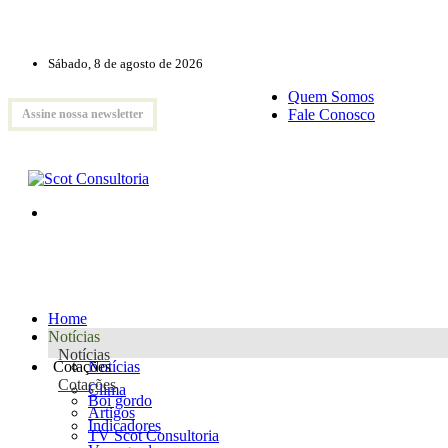
Sábado, 8 de agosto de 2026
Quem Somos
Fale Conosco
Assine nossa newsletter
Home
Notícias
Notícias
Cotações
Notícias
Cotações
Clima
Boi gordo
Artigos
Indicadores
TV Scot Consultoria