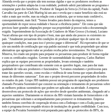
Almeida revela que o projeto não tem normas rígidas e que os produtores recebem as
orientações e podem adapta-las à sua realidade, podendo aderir parcialmente ao programa e
conquistar parte dos benefícios. Produtor de Tangará da Serra (a 214 km da capital), Paulo
Carvalho faz parte do Club Marfrig há um ano e revela que o maior benefício não está no
valor a mais que recebe, mas na relação com a indústria, que se torna mais confiável e,
consequentemente, mais fácil. “Somos levados para dentro da empresa, temos a
oportunidade de expor nossa realidade e buscar a eficiência juntos”. Ele conta que não
precisou fazer grandes adaptações porque sua propriedade já possui toda a documentação
exigida. Superintendente da Associação de Criadores de Mato Grosso (Acrimat), Luciano
Vacari afirma que este tipo de projeto é bom, mas que ainda são poucos os existentes no
país. “Atualmente pecuaristas têm condições de produzir qualquer tipo de carne em
quaisquer condições, mas para isso é preciso pagar o diferencial”. Há expectativa de que se
crie um modelo de certificação que seja padrão nacional e que toda propriedade que adotar
alternativas que agreguem valor ao produto receba pelos investimentos. No frigorífico
Minerva, foi criado um projeto para preparar os pecuaristas para produzir de forma regular
e com os certificados exigidos. Gerente de sustentabilidade da empresa, Carlos Barbieri
explica que as equipes percorrem as propriedades, levam orientação e também
pesquisadores que contribuam não somente com as questões legais, mas para dar mais
qualidade de vida aos produtores e funcionários. “Levamos estudantes e professoras para
tratar das questões sociais, como escolas e violência de uma forma que sejam abordados
temas de diferentes naturezas”. Este ano o projeto deverá percorrer propriedades de todos
os estados do país. Grupo JBS também possui um programa de capacitação aos produtores
chamado Pecuária Sustentável que consiste na orientação e treinamento de pecuaristas sobre
as melhores práticas sustentáveis que podem ser aplicadas na atividade. A empresa
desenvolveu um protocolo de ações que envolve desde questões ambientais, chegando até a
aspectos sanitários. Diariamente os técnicos da JBS visitam fazendas de fornecedores e de
pecuaristas que solicitam o acompanhamento para promover os treinamentos. Empresa
também firmou convênio de cooperação técnica com a Embrapa e com a Esalq para que
todo o programa tivesse respaldo técnico de instituições de grande credibilidade. Com isso,
a equipe da Pecuária Sustentável está preparada para aplicar os protocolos do BPA, da