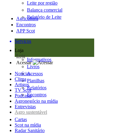
Leite por região
Balança comercial
Relatório de Leite
Agricultura
Encontros
APP Scot
Serviços
Loja
Loja
Informativos
Acessar
Livros
Notícias
Acessos
Clima
Planilhas
Artigos
Relatórios
TV Scot
Encontros
Podcasts
Agronegócio na mídia
Entrevistas
Agro sustentável
Cartas
Scot na mídia
Radar Sanitário