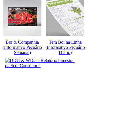
Boi & Companhia
Tem Boi na Linha
(Informativo Pecuário
(Informativo Pecuário
Semanal)
Diário)