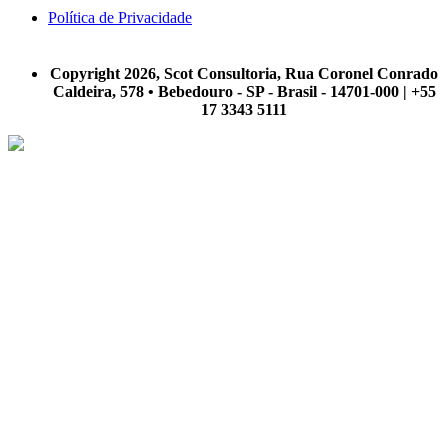
Política de Privacidade
A Scot Consultoria não se responsabiliza por negócios realizados a partir das informações contidas em
nosso site.
Copyright 2026, Scot Consultoria, Rua Coronel Conrado
Caldeira, 578 • Bebedouro - SP - Brasil - 14701-000 | +55
17 3343 5111