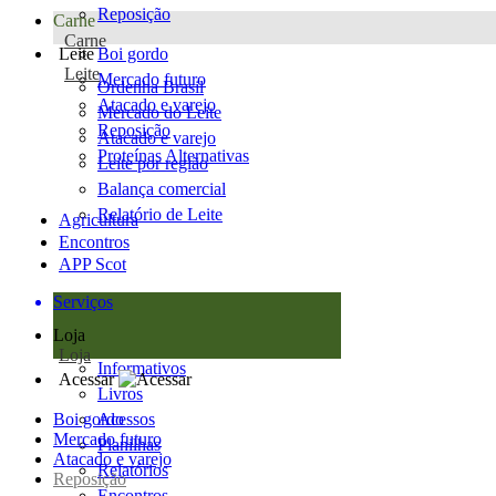
Reposição
Carne
Carne
Leite
Boi gordo
Leite
Mercado futuro
Ordenha Brasil
Atacado e varejo
Mercado do Leite
Reposição
Atacado e varejo
Proteínas Alternativas
Leite por região
Balança comercial
Relatório de Leite
Agricultura
Encontros
APP Scot
Serviços
Loja
Loja
Informativos
Acessar
Livros
Boi gordo
Acessos
Mercado futuro
Planilhas
Atacado e varejo
Relatórios
Reposição
Encontros