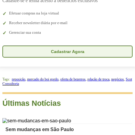
Cadastre-se e tenha acesso a benefícios exclusivos
Efetuar compras na loja virtual
Receber newsletter diária por e-mail
Gerenciar sua conta
Cadastrar Agora
Tags:
reposição
,
mercado do boi gordo
,
oferta de bezerros
,
relação de troca
,
negócios
,
Scot
Consultoria
Últimas Notícias
Sem mudanças em São Paulo