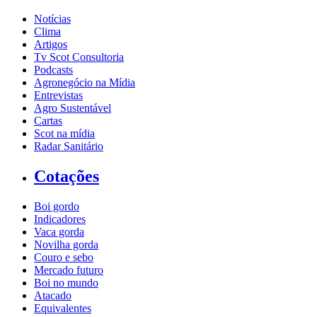
Notícias
Clima
Artigos
Tv Scot Consultoria
Podcasts
Agronegócio na Mídia
Entrevistas
Agro Sustentável
Cartas
Scot na mídia
Radar Sanitário
Cotações
Boi gordo
Indicadores
Vaca gorda
Novilha gorda
Couro e sebo
Mercado futuro
Boi no mundo
Atacado
Equivalentes