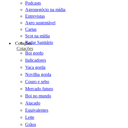
Podcasts
Agronegócio na mídia
Entrevistas
Agro sustentável
Cartas
Scot na mídia
Radar Sanitário
Cotações
Cotações
Boi gordo
Indicadores
Vaca gorda
Novilha gorda
Couro e sebo
Mercado futuro
Boi no mundo
Atacado
Equivalentes
Leite
Grãos