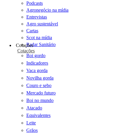
Podcasts
Agronegócio na mídia
Entrevistas
Agro sustentável
Cartas
Scot na mídia
Radar Sanitário
Cotações
Cotações
Boi gordo
Indicadores
Vaca gorda
Novilha gorda
Couro e sebo
Mercado futuro
Boi no mundo
Atacado
Equivalentes
Leite
Grãos