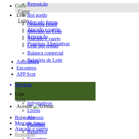
Reposição
Carne
Carne
Leite
Boi gordo
Leite
Mercado futuro
Ordenha Brasil
Atacado e varejo
Mercado do Leite
Reposição
Atacado e varejo
Proteínas Alternativas
Leite por região
Balança comercial
Relatório de Leite
Agricultura
Encontros
APP Scot
Serviços
Loja
Loja
Informativos
Acessar
Livros
Boi gordo
Acessos
Mercado futuro
Planilhas
Atacado e varejo
Relatórios
Reposição
Encontros