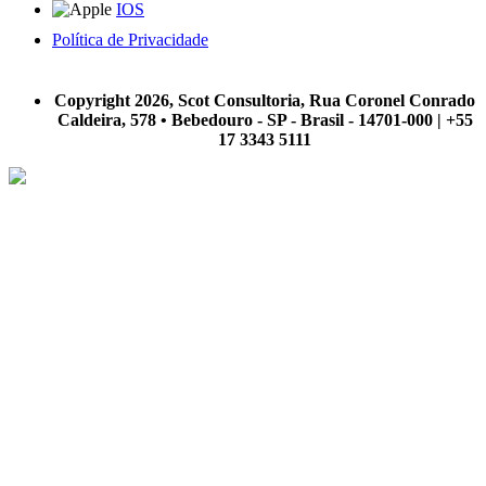
IOS
Política de Privacidade
A Scot Consultoria não se responsabiliza por negócios realizados a partir das informações contidas em
nosso site.
Copyright 2026, Scot Consultoria, Rua Coronel Conrado
Caldeira, 578 • Bebedouro - SP - Brasil - 14701-000 | +55
17 3343 5111