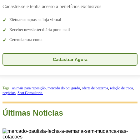
Cadastre-se e tenha acesso a benefícios exclusivos
Efetuar compras na loja virtual
Receber newsletter diária por e-mail
Gerenciar sua conta
Cadastrar Agora
Tags:
animais para reposição
,
mercado do boi gordo
,
oferta de bezerros
,
relação de troca
,
negócios
,
Scot Consultoria.
Últimas Notícias