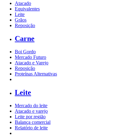
Atacado
Equivalentes
Leite
Grãos
Reposição
Carne
Boi Gordo
Mercado Futuro
Atacado e Varejo
Reposição
Proteínas Alternativas
Leite
Mercado do leite
Atacado e varejo
Leite por região
Balança comercial
Relatório de leite