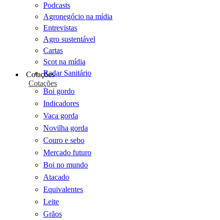
Podcasts
Agronegócio na mídia
Entrevistas
Agro sustentável
Cartas
Scot na mídia
Radar Sanitário
Cotações
Cotações
Boi gordo
Indicadores
Vaca gorda
Novilha gorda
Couro e sebo
Mercado futuro
Boi no mundo
Atacado
Equivalentes
Leite
Grãos