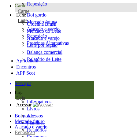
Reposição
Carne
Carne
Leite
Boi gordo
Leite
Mercado futuro
Ordenha Brasil
Atacado e varejo
Mercado do Leite
Reposição
Atacado e varejo
Proteínas Alternativas
Leite por região
Balança comercial
Relatório de Leite
Agricultura
Encontros
APP Scot
Serviços
Loja
Loja
Informativos
Acessar
Livros
Boi gordo
Acessos
Mercado futuro
Planilhas
Atacado e varejo
Relatórios
Reposição
Encontros