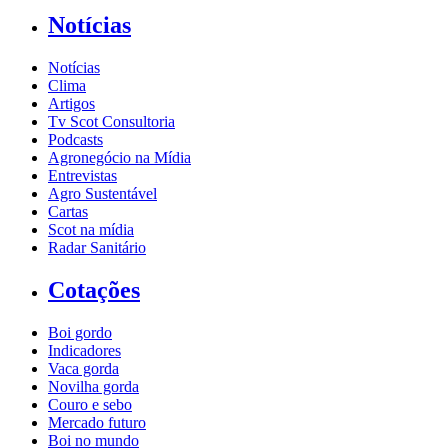
Notícias
Notícias
Clima
Artigos
Tv Scot Consultoria
Podcasts
Agronegócio na Mídia
Entrevistas
Agro Sustentável
Cartas
Scot na mídia
Radar Sanitário
Cotações
Boi gordo
Indicadores
Vaca gorda
Novilha gorda
Couro e sebo
Mercado futuro
Boi no mundo