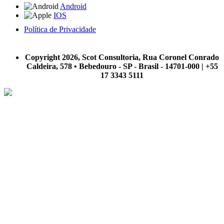
Android
IOS
Política de Privacidade
A Scot Consultoria não se responsabiliza por negócios realizados a partir das informações contidas em
nosso site.
Copyright 2026, Scot Consultoria, Rua Coronel Conrado
Caldeira, 578 • Bebedouro - SP - Brasil - 14701-000 | +55
17 3343 5111