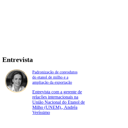
Entrevista
Padronização de coprodutos
do etanol de milho e a
ampliação da exportação
Entrevista com a gerente de
relações internacionais na
União Nacional do Etanol de
Milho (UNEM)., Andréa
Veríssimo