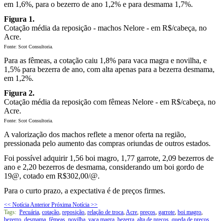
em 1,6%, para o bezerro de ano 1,2% e para desmama 1,7%.
Figura 1.
Cotação média da reposição - machos Nelore - em R$/cabeça, no
Acre.
Fonte: Scot Consultoria.
Para as fêmeas, a cotação caiu 1,8% para vaca magra e novilha, e
1,5% para bezerra de ano, com alta apenas para a bezerra desmama,
em 1,2%.
Figura 2.
Cotação média da reposição com fêmeas Nelore - em R$/cabeça, no
Acre.
Fonte: Scot Consultoria.
A valorização dos machos reflete a menor oferta na região,
pressionada pelo aumento das compras oriundas de outros estados.
Foi possível adquirir 1,56 boi magro, 1,77 garrote, 2,09 bezerros de
ano e 2,20 bezerros de desmama, considerando um boi gordo de
19@, cotado em R$302,00/@.
Para o curto prazo, a expectativa é de preços firmes.
<< Notícia Anterior
Próxima Notícia >>
Tags:
Pecuária
,
cotação
,
reposição
,
relação de troca
,
Acre
,
preços
,
garrote
,
boi magro
,
bezerro
,
desmama
,
fêmeas
,
novilha
,
vaca magra
,
bezerra
,
alta de preços
,
queda de preços
,