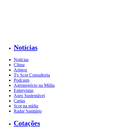
Notícias
Notícias
Clima
Artigos
Tv Scot Consultoria
Podcasts
Agronegócio na Mídia
Entrevistas
Agro Sustentável
Cartas
Scot na mídia
Radar Sanitário
Cotações