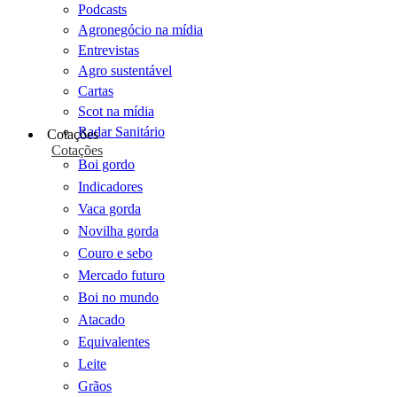
Podcasts
Agronegócio na mídia
Entrevistas
Agro sustentável
Cartas
Scot na mídia
Radar Sanitário
Cotações
Cotações
Boi gordo
Indicadores
Vaca gorda
Novilha gorda
Couro e sebo
Mercado futuro
Boi no mundo
Atacado
Equivalentes
Leite
Grãos