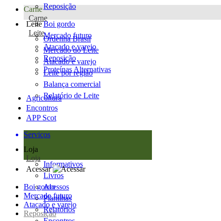
Reposição
Carne
Carne
Leite
Boi gordo
Leite
Mercado futuro
Ordenha Brasil
Atacado e varejo
Mercado do Leite
Reposição
Atacado e varejo
Proteínas Alternativas
Leite por região
Balança comercial
Relatório de Leite
Agricultura
Encontros
APP Scot
Serviços
Loja
Loja
Informativos
Acessar
Livros
Boi gordo
Acessos
Mercado futuro
Planilhas
Atacado e varejo
Relatórios
Reposição
Encontros