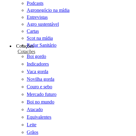
Podcasts
Agronegócio na mídia
Entrevistas
Agro sustentável
Cartas
Scot na mídia
Radar Sanitário
Cotações
Cotações
Boi gordo
Indicadores
Vaca gorda
Novilha gorda
Couro e sebo
Mercado futuro
Boi no mundo
Atacado
Equivalentes
Leite
Grãos