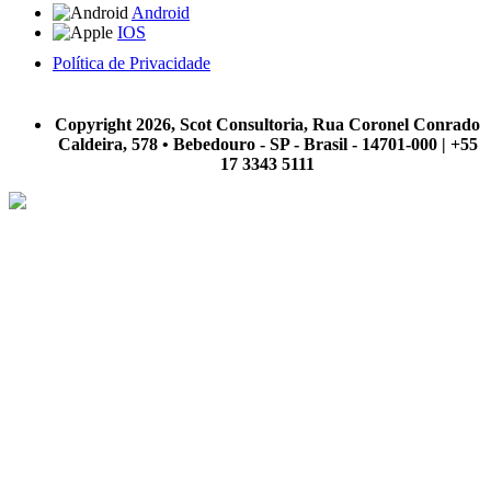
Android
IOS
Política de Privacidade
A Scot Consultoria não se responsabiliza por negócios realizados a partir das informações contidas em
nosso site.
Copyright 2026, Scot Consultoria, Rua Coronel Conrado
Caldeira, 578 • Bebedouro - SP - Brasil - 14701-000 | +55
17 3343 5111