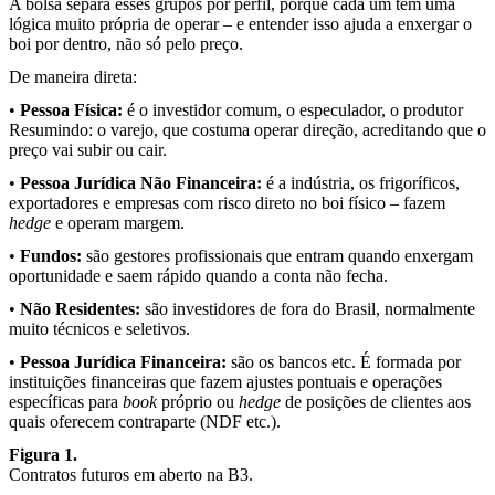
A bolsa separa esses grupos por perfil, porque cada um tem uma
lógica muito própria de operar – e entender isso ajuda a enxergar o
boi por dentro, não só pelo preço.
De maneira direta:
•
Pessoa Física:
é o investidor comum, o especulador, o produtor
Resumindo: o varejo, que costuma operar direção, acreditando que o
preço vai subir ou cair.
•
Pessoa Jurídica Não Financeira:
é a indústria, os frigoríficos,
exportadores e empresas com risco direto no boi físico – fazem
hedge
e operam margem.
•
Fundos:
são gestores profissionais que entram quando enxergam
oportunidade e saem rápido quando a conta não fecha.
•
Não Residentes:
são investidores de fora do Brasil, normalmente
muito técnicos e seletivos.
•
Pessoa Jurídica Financeira:
são os bancos etc. É formada por
instituições financeiras que fazem ajustes pontuais e operações
específicas para
book
próprio ou
hedge
de posições de clientes aos
quais oferecem contraparte (NDF etc.).
Figura 1.
Contratos futuros em aberto na B3.