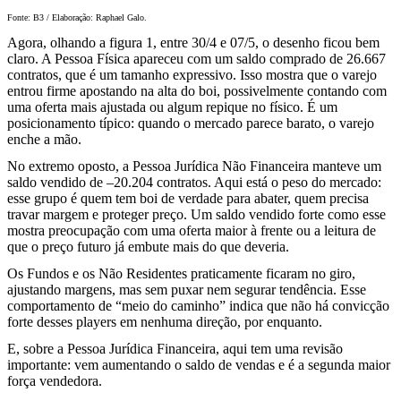
Fonte: B3 / Elaboração: Raphael Galo.
Agora, olhando a figura 1, entre 30/4 e 07/5, o desenho ficou bem
claro. A Pessoa Física apareceu com um saldo comprado de 26.667
contratos, que é um tamanho expressivo. Isso mostra que o varejo
entrou firme apostando na alta do boi, possivelmente contando com
uma oferta mais ajustada ou algum repique no físico. É um
posicionamento típico: quando o mercado parece barato, o varejo
enche a mão.
No extremo oposto, a Pessoa Jurídica Não Financeira manteve um
saldo vendido de –20.204 contratos. Aqui está o peso do mercado:
esse grupo é quem tem boi de verdade para abater, quem precisa
travar margem e proteger preço. Um saldo vendido forte como esse
mostra preocupação com uma oferta maior à frente ou a leitura de
que o preço futuro já embute mais do que deveria.
Os Fundos e os Não Residentes praticamente ficaram no giro,
ajustando margens, mas sem puxar nem segurar tendência. Esse
comportamento de “meio do caminho” indica que não há convicção
forte desses players em nenhuma direção, por enquanto.
E, sobre a Pessoa Jurídica Financeira, aqui tem uma revisão
importante: vem aumentando o saldo de vendas e é a segunda maior
força vendedora.