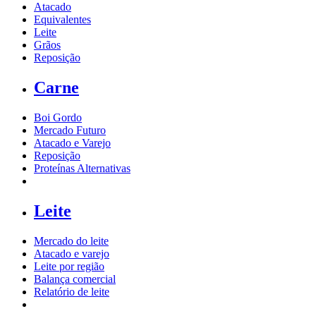
Atacado
Equivalentes
Leite
Grãos
Reposição
Carne
Boi Gordo
Mercado Futuro
Atacado e Varejo
Reposição
Proteínas Alternativas
Leite
Mercado do leite
Atacado e varejo
Leite por região
Balança comercial
Relatório de leite