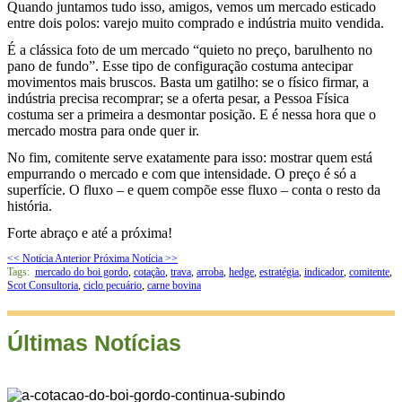
Quando juntamos tudo isso, amigos, vemos um mercado esticado
entre dois polos: varejo muito comprado e indústria muito vendida.
É a clássica foto de um mercado “quieto no preço, barulhento no
pano de fundo”. Esse tipo de configuração costuma antecipar
movimentos mais bruscos. Basta um gatilho: se o físico firmar, a
indústria precisa recomprar; se a oferta pesar, a Pessoa Física
costuma ser a primeira a desmontar posição. E é nessa hora que o
mercado mostra para onde quer ir.
No fim, comitente serve exatamente para isso: mostrar quem está
empurrando o mercado e com que intensidade. O preço é só a
superfície. O fluxo – e quem compõe esse fluxo – conta o resto da
história.
Forte abraço e até a próxima!
<< Notícia Anterior
Próxima Notícia >>
Tags:
mercado do boi gordo
,
cotação
,
trava
,
arroba
,
hedge
,
estratégia
,
indicador
,
comitente
,
Scot Consultoria
,
ciclo pecuário
,
carne bovina
Últimas Notícias