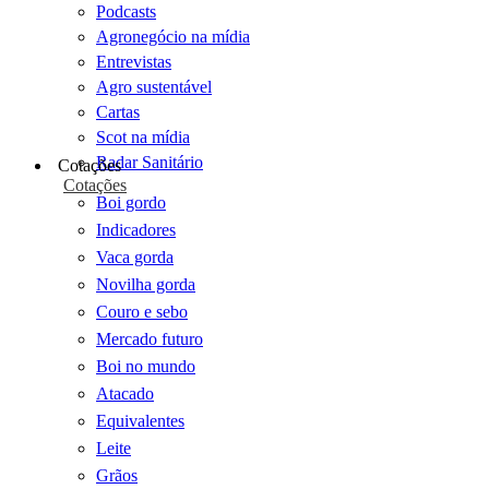
Podcasts
Agronegócio na mídia
Entrevistas
Agro sustentável
Cartas
Scot na mídia
Radar Sanitário
Cotações
Cotações
Boi gordo
Indicadores
Vaca gorda
Novilha gorda
Couro e sebo
Mercado futuro
Boi no mundo
Atacado
Equivalentes
Leite
Grãos