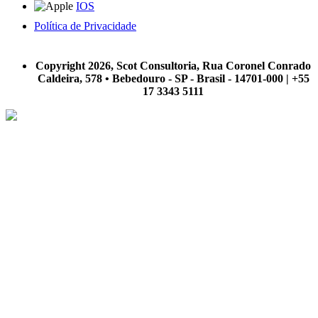
IOS
Política de Privacidade
A Scot Consultoria não se responsabiliza por negócios realizados a partir das informações contidas em
nosso site.
Copyright 2026, Scot Consultoria, Rua Coronel Conrado
Caldeira, 578 • Bebedouro - SP - Brasil - 14701-000 | +55
17 3343 5111