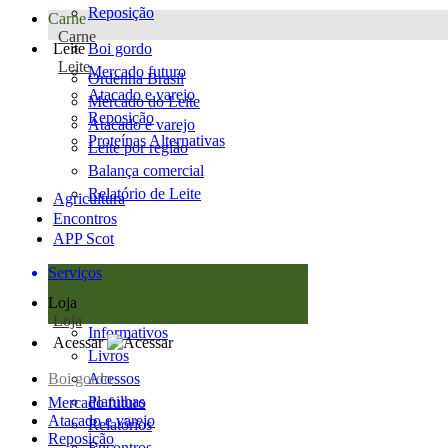
Reposição
Carne
Carne
Leite
Boi gordo
Leite
Mercado futuro
Ordenha Brasil
Atacado e varejo
Mercado do Leite
Reposição
Atacado e varejo
Proteínas Alternativas
Leite por região
Balança comercial
Relatório de Leite
Agricultura
Encontros
APP Scot
Serviços
Loja
Loja
Informativos
Acessar
Livros
Boi gordo
Acessos
Planilhas
Mercado futuro
Atacado e varejo
Relatórios
Reposição
Encontros