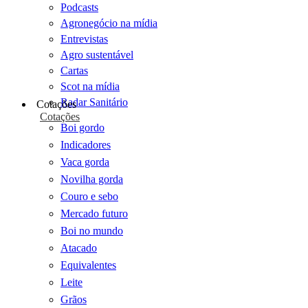
Podcasts
Agronegócio na mídia
Entrevistas
Agro sustentável
Cartas
Scot na mídia
Radar Sanitário
Cotações
Cotações
Boi gordo
Indicadores
Vaca gorda
Novilha gorda
Couro e sebo
Mercado futuro
Boi no mundo
Atacado
Equivalentes
Leite
Grãos