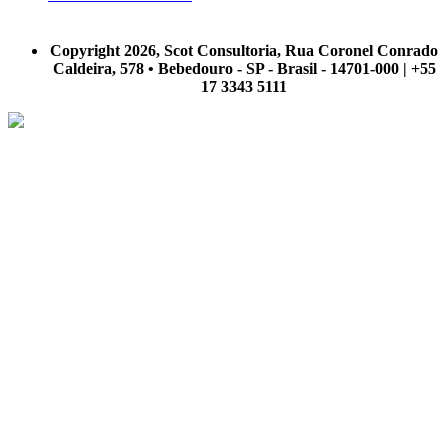
A Scot Consultoria não se responsabiliza por negócios realizados a partir das informações contidas em
nosso site.
Copyright 2026, Scot Consultoria, Rua Coronel Conrado
Caldeira, 578 • Bebedouro - SP - Brasil - 14701-000 | +55
17 3343 5111