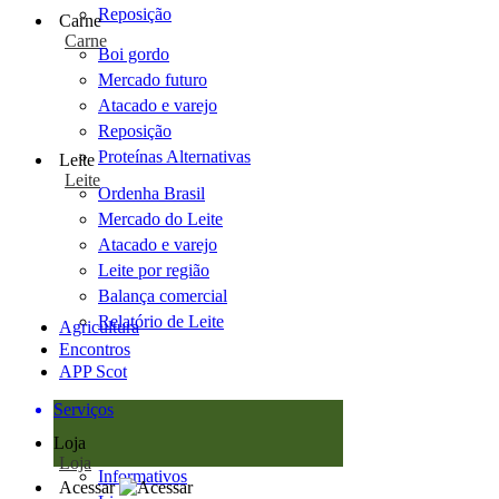
Reposição
Carne
Carne
Boi gordo
Mercado futuro
Atacado e varejo
Reposição
Proteínas Alternativas
Leite
Leite
Ordenha Brasil
Mercado do Leite
Atacado e varejo
Leite por região
Balança comercial
Relatório de Leite
Agricultura
Encontros
APP Scot
Serviços
Loja
Loja
Informativos
Acessar