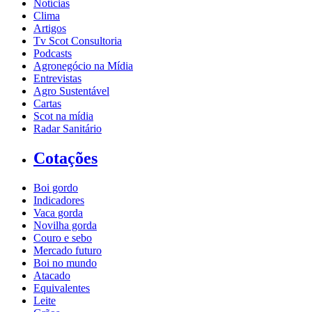
Notícias
Clima
Artigos
Tv Scot Consultoria
Podcasts
Agronegócio na Mídia
Entrevistas
Agro Sustentável
Cartas
Scot na mídia
Radar Sanitário
Cotações
Boi gordo
Indicadores
Vaca gorda
Novilha gorda
Couro e sebo
Mercado futuro
Boi no mundo
Atacado
Equivalentes
Leite