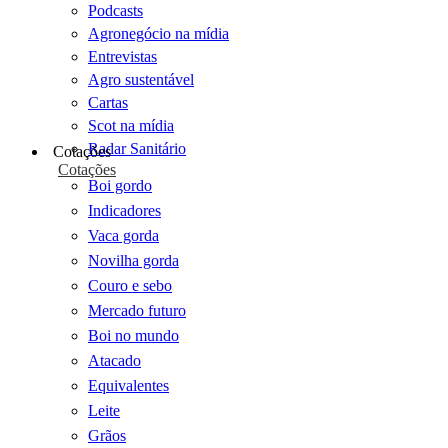
Podcasts
Agronegócio na mídia
Entrevistas
Agro sustentável
Cartas
Scot na mídia
Radar Sanitário
Cotações
Cotações
Boi gordo
Indicadores
Vaca gorda
Novilha gorda
Couro e sebo
Mercado futuro
Boi no mundo
Atacado
Equivalentes
Leite
Grãos