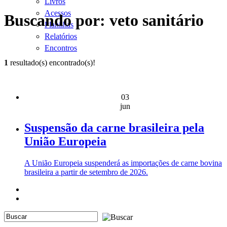
Livros
Acessos
Buscando por: veto sanitário
Planilhas
Relatórios
Encontros
1
resultado(s) encontrado(s)!
03
jun
Suspensão da carne brasileira pela
União Europeia
A União Europeia suspenderá as importações de carne bovina
brasileira a partir de setembro de 2026.