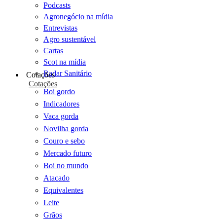
Podcasts
Agronegócio na mídia
Entrevistas
Agro sustentável
Cartas
Scot na mídia
Radar Sanitário
Cotações
Cotações
Boi gordo
Indicadores
Vaca gorda
Novilha gorda
Couro e sebo
Mercado futuro
Boi no mundo
Atacado
Equivalentes
Leite
Grãos