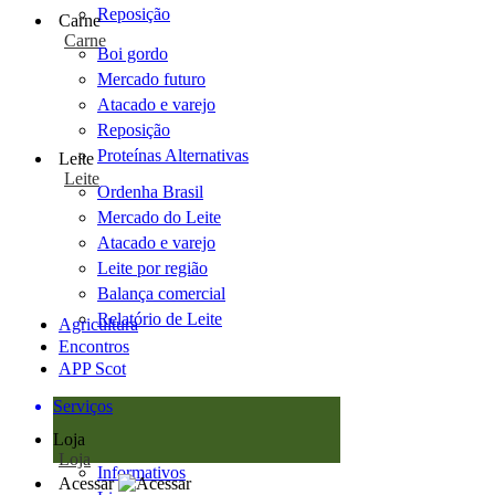
Reposição
Carne
Carne
Boi gordo
Mercado futuro
Atacado e varejo
Reposição
Proteínas Alternativas
Leite
Leite
Ordenha Brasil
Mercado do Leite
Atacado e varejo
Leite por região
Balança comercial
Relatório de Leite
Agricultura
Encontros
APP Scot
Serviços
Loja
Loja
Informativos
Acessar