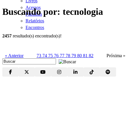
Livros
Acessos
Buscando por: tecnologia
Planilhas
Relatórios
Encontros
2457
resultado(s) encontrado(s)!
« Anterior
73
74
75
76
77
78
79
80
81
82
Próxima »