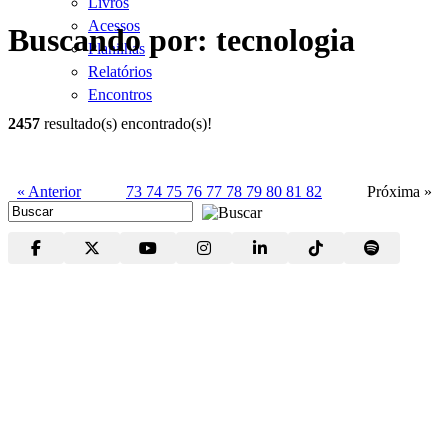
Livros
Acessos
Buscando por: tecnologia
Planilhas
Relatórios
Encontros
2457
resultado(s) encontrado(s)!
« Anterior
73
74
75
76
77
78
79
80
81
82
Próxima »