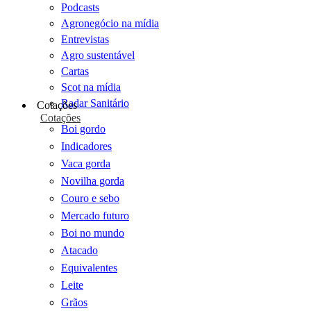
Podcasts
Agronegócio na mídia
Entrevistas
Agro sustentável
Cartas
Scot na mídia
Radar Sanitário
Cotações
Cotações
Boi gordo
Indicadores
Vaca gorda
Novilha gorda
Couro e sebo
Mercado futuro
Boi no mundo
Atacado
Equivalentes
Leite
Grãos