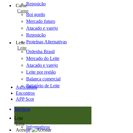
Reposição
Carne
Carne
Boi gordo
Mercado futuro
Atacado e varejo
Reposição
Proteínas Alternativas
Leite
Leite
Ordenha Brasil
Mercado do Leite
Atacado e varejo
Leite por região
Balança comercial
Relatório de Leite
Agricultura
Encontros
APP Scot
Serviços
Loja
Loja
Informativos
Acessar