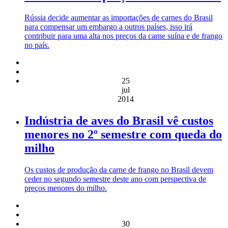
Rússia decide aumentar as importações de carnes do Brasil
para compensar um embargo a outros países, isso irá
contribuir para uma alta nos preços da carne suína e de frango
no país.
25
jul
2014
Indústria de aves do Brasil vê custos
menores no 2º semestre com queda do
milho
Os custos de produção da carne de frango no Brasil devem
ceder no segundo semestre deste ano com perspectiva de
preços menores do milho.
30