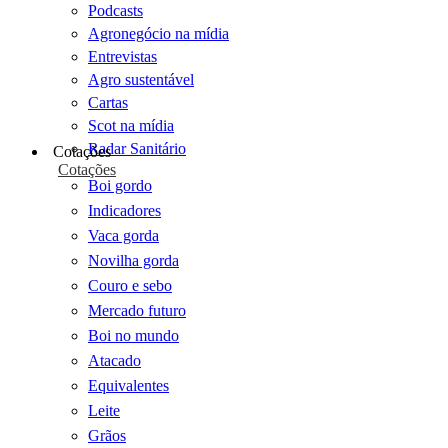
Podcasts
Agronegócio na mídia
Entrevistas
Agro sustentável
Cartas
Scot na mídia
Radar Sanitário
Cotações
Cotações
Boi gordo
Indicadores
Vaca gorda
Novilha gorda
Couro e sebo
Mercado futuro
Boi no mundo
Atacado
Equivalentes
Leite
Grãos