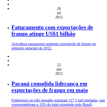
26
jul
2012
Faturamento com exportações de
frango atinge US$1 bilhão
Avicultura paranaense aumenta exportação de frango no
primeiro semestre de 2012.
22
jun
2012
Paraná consolida liderança em
exportações de frango em maio
Embarques no mês passado somaram 117,5 mil toneladas, que
corresponderam a 32% do total exportado pelo Brasil.