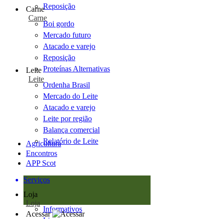
Reposição
Carne
Carne
Boi gordo
Mercado futuro
Atacado e varejo
Reposição
Proteínas Alternativas
Leite
Leite
Ordenha Brasil
Mercado do Leite
Atacado e varejo
Leite por região
Balança comercial
Relatório de Leite
Agricultura
Encontros
APP Scot
Serviços
Loja
Loja
Informativos
Acessar