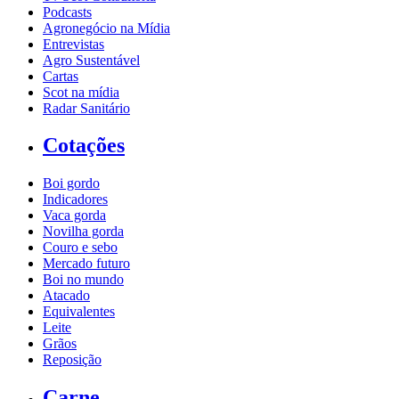
Podcasts
Agronegócio na Mídia
Entrevistas
Agro Sustentável
Cartas
Scot na mídia
Radar Sanitário
Cotações
Boi gordo
Indicadores
Vaca gorda
Novilha gorda
Couro e sebo
Mercado futuro
Boi no mundo
Atacado
Equivalentes
Leite
Grãos
Reposição
Carne