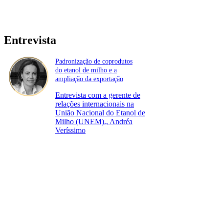
Entrevista
Padronização de coprodutos
do etanol de milho e a
ampliação da exportação
Entrevista com a gerente de
relações internacionais na
União Nacional do Etanol de
Milho (UNEM)., Andréa
Veríssimo