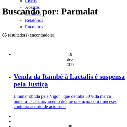
Livros
Acessos
Buscando por: Parmalat
Planilhas
Relatórios
Encontros
65
resultado(s) encontrado(s)!
19
dez
2017
Venda da Itambé à Lactalis é suspensa
pela Justiça
Liminar obtida pela Vigor - que detinha 50% da marca
mineira - acata argumento de que operação com franceses
contraria acordo de acionistas
08