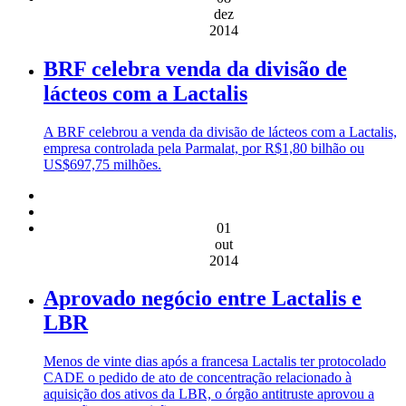
dez
2014
BRF celebra venda da divisão de
lácteos com a Lactalis
A BRF celebrou a venda da divisão de lácteos com a Lactalis,
empresa controlada pela Parmalat, por R$1,80 bilhão ou
US$697,75 milhões.
01
out
2014
Aprovado negócio entre Lactalis e
LBR
Menos de vinte dias após a francesa Lactalis ter protocolado
CADE o pedido de ato de concentração relacionado à
aquisição dos ativos da LBR, o órgão antitruste aprovou a