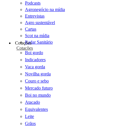
Podcasts
Agronegócio na mídia
Entrevistas
Agro sustentável
Cartas
Scot na mídia
Radar Sanitário
Cotações
Cotações
Boi gordo
Indicadores
Vaca gorda
Novilha gorda
Couro e sebo
Mercado futuro
Boi no mundo
Atacado
Equivalentes
Leite
Grãos