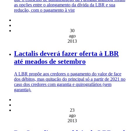
as opções entre o alongamento da dívida da LBR e sua
redução, com o pagamento à vist
30
ago
2013
Lactalis deverá fazer oferta à LBR
até meados de setembro
A LBR propõe aos credores o pagamento do valor de face
dos débitos, mas quitação do principal só a partir de 2021 no
caso dos credores com garantia e quirografários (sem
garantia).
23
ago
2013