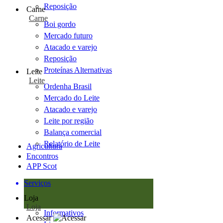
Reposição
Carne
Carne
Boi gordo
Mercado futuro
Atacado e varejo
Reposição
Proteínas Alternativas
Leite
Leite
Ordenha Brasil
Mercado do Leite
Atacado e varejo
Leite por região
Balança comercial
Relatório de Leite
Agricultura
Encontros
APP Scot
Serviços
Loja
Loja
Informativos
Acessar