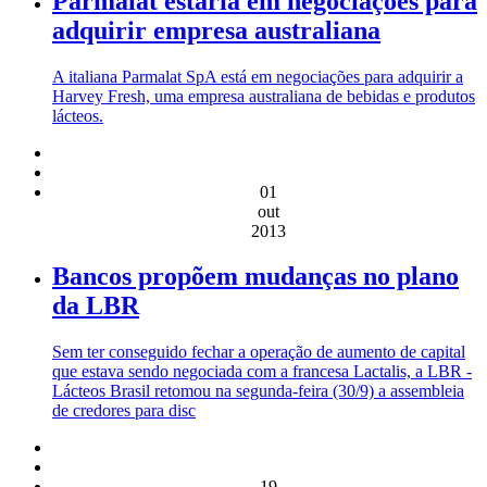
Parmalat estaria em negociações para
adquirir empresa australiana
A italiana Parmalat SpA está em negociações para adquirir a
Harvey Fresh, uma empresa australiana de bebidas e produtos
lácteos.
01
out
2013
Bancos propõem mudanças no plano
da LBR
Sem ter conseguido fechar a operação de aumento de capital
que estava sendo negociada com a francesa Lactalis, a LBR -
Lácteos Brasil retomou na segunda-feira (30/9) a assembleia
de credores para disc
19