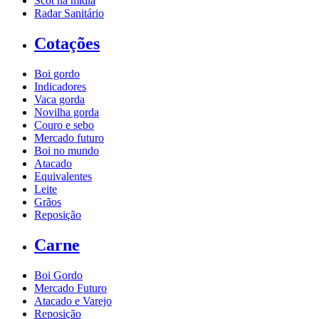
Scot na mídia
Radar Sanitário
Cotações
Boi gordo
Indicadores
Vaca gorda
Novilha gorda
Couro e sebo
Mercado futuro
Boi no mundo
Atacado
Equivalentes
Leite
Grãos
Reposição
Carne
Boi Gordo
Mercado Futuro
Atacado e Varejo
Reposição