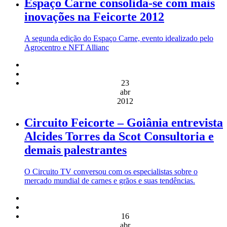
Espaço Carne consolida-se com mais
inovações na Feicorte 2012
A segunda edição do Espaço Carne, evento idealizado pelo
Agrocentro e NFT Allianc
23
abr
2012
Circuito Feicorte – Goiânia entrevista
Alcides Torres da Scot Consultoria e
demais palestrantes
O Circuito TV conversou com os especialistas sobre o
mercado mundial de carnes e grãos e suas tendências.
16
abr