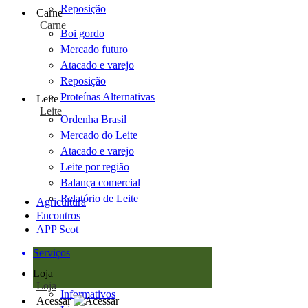
Reposição
Carne
Carne
Boi gordo
Mercado futuro
Atacado e varejo
Reposição
Proteínas Alternativas
Leite
Leite
Ordenha Brasil
Mercado do Leite
Atacado e varejo
Leite por região
Balança comercial
Relatório de Leite
Agricultura
Encontros
APP Scot
Serviços
Loja
Loja
Informativos
Acessar