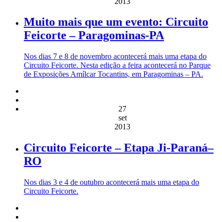
2013
Muito mais que um evento: Circuito
Feicorte – Paragominas-PA
Nos dias 7 e 8 de novembro acontecerá mais uma etapa do
Circuito Feicorte. Nesta edição a feira acontecerá no Parque
de Exposições Amílcar Tocantins, em Paragominas – PA.
27
set
2013
Circuito Feicorte – Etapa Ji-Paraná–
RO
Nos dias 3 e 4 de outubro acontecerá mais uma etapa do
Circuito Feicorte.