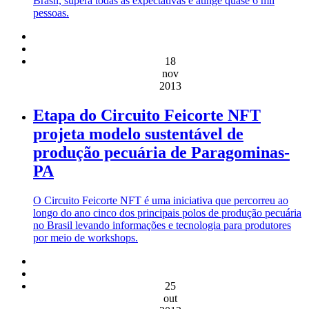
Brasil, supera todas as expectativas e atinge quase 6 mil
pessoas.
18
nov
2013
Etapa do Circuito Feicorte NFT
projeta modelo sustentável de
produção pecuária de Paragominas-
PA
O Circuito Feicorte NFT é uma iniciativa que percorreu ao
longo do ano cinco dos principais polos de produção pecuária
no Brasil levando informações e tecnologia para produtores
por meio de workshops.
25
out