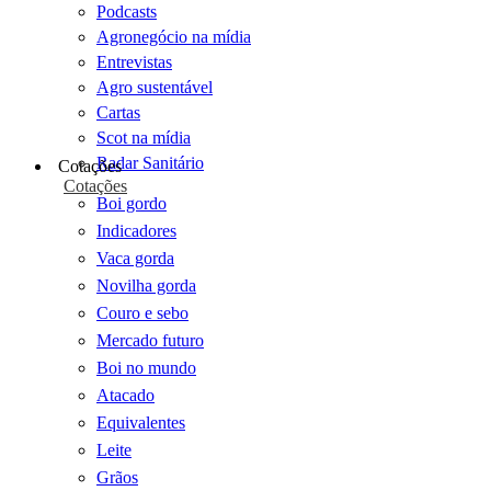
Podcasts
Agronegócio na mídia
Entrevistas
Agro sustentável
Cartas
Scot na mídia
Radar Sanitário
Cotações
Cotações
Boi gordo
Indicadores
Vaca gorda
Novilha gorda
Couro e sebo
Mercado futuro
Boi no mundo
Atacado
Equivalentes
Leite
Grãos