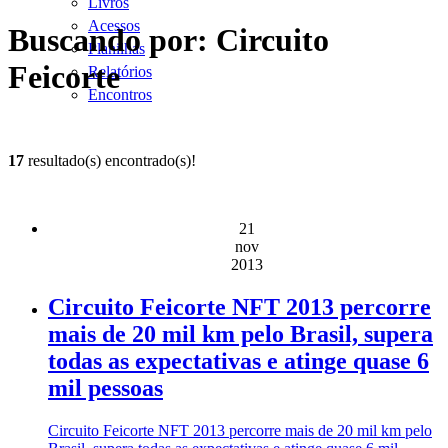
Livros
Acessos
Buscando por: Circuito
Planilhas
Feicorte
Relatórios
Encontros
17
resultado(s) encontrado(s)!
21
nov
2013
Circuito Feicorte NFT 2013 percorre
mais de 20 mil km pelo Brasil, supera
todas as expectativas e atinge quase 6
mil pessoas
Circuito Feicorte NFT 2013 percorre mais de 20 mil km pelo