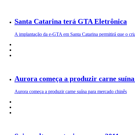
Santa Catarina terá GTA Eletrônica
A implantação da e-GTA em Santa Catarina permitirá que o criad
Aurora começa a produzir carne suína
Aurora começa a produzir carne suína para mercado chinês