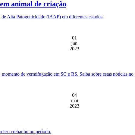
a em animal de criação
1 de Alta Patogenicidade (IAAP) em diferentes estados.
01
jun
2023
e, momento de vermifugação em SC e RS. Saiba sobre estas notícias no r
04
mai
2023
eter o rebanho no período.