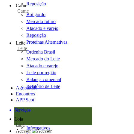
Reposição
Carne
Carne
Boi gordo
Mercado futuro
Atacado e varejo
Reposição
Proteínas Alternativas
Leite
Leite
Ordenha Brasil
Mercado do Leite
Atacado e varejo
Leite por região
Balança comercial
Relatório de Leite
Agricultura
Encontros
APP Scot
Serviços
Loja
Loja
Informativos
Acessar