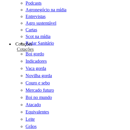
Podcasts
Agronegócio na mídia
Entrevistas
Agro sustentável
Cartas
Scot na mídia
Radar Sanitário
Cotações
Cotações
Boi gordo
Indicadores
Vaca gorda
Novilha gorda
Couro e sebo
Mercado futuro
Boi no mundo
Atacado
Equivalentes
Leite
Grãos