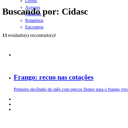
Livros
Acessos
Buscando por: Cidasc
Planilhas
Relatórios
Encontros
13
resultado(s) encontrado(s)!
Frango: recuo nas cotações
Primeiro decêndio do mês com preços firmes para o frango viv