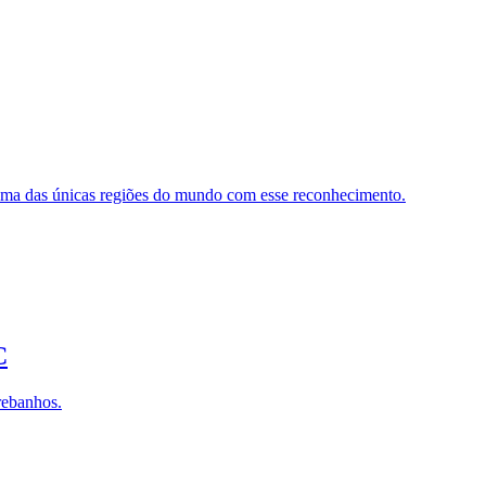
ul uma das únicas regiões do mundo com esse reconhecimento.
C
rebanhos.