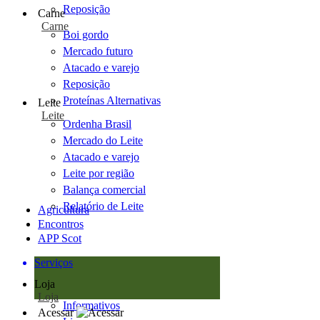
Reposição
Carne
Carne
Boi gordo
Mercado futuro
Atacado e varejo
Reposição
Proteínas Alternativas
Leite
Leite
Ordenha Brasil
Mercado do Leite
Atacado e varejo
Leite por região
Balança comercial
Relatório de Leite
Agricultura
Encontros
APP Scot
Serviços
Loja
Loja
Informativos
Acessar