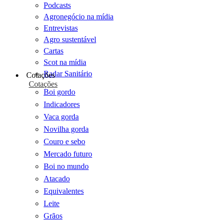
Podcasts
Agronegócio na mídia
Entrevistas
Agro sustentável
Cartas
Scot na mídia
Radar Sanitário
Cotações
Cotações
Boi gordo
Indicadores
Vaca gorda
Novilha gorda
Couro e sebo
Mercado futuro
Boi no mundo
Atacado
Equivalentes
Leite
Grãos