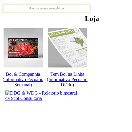
Assine nossa newsletter
Loja
Boi & Companhia
Tem Boi na Linha
(Informativo Pecuário
(Informativo Pecuário
Semanal)
Diário)