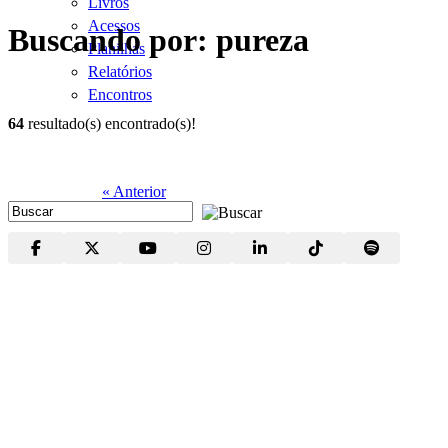
Livros
Acessos
Buscando por: pureza
Planilhas
Relatórios
Encontros
64
resultado(s) encontrado(s)!
« Anterior