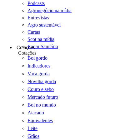
Podcasts
Agronegócio na mídia
Entrevistas
Agro sustentável
Cartas
Scot na mídia
Radar Sanitário
Cotações
Cotações
Boi gordo
Indicadores
Vaca gorda
Novilha gorda
Couro e sebo
Mercado futuro
Boi no mundo
Atacado
Equivalentes
Leite
Grãos