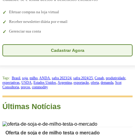
Efetuar compras na loja virtual
Receber newsletter diária por e-mail
Gerenciar sua conta
Cadastrar Agora
Tags:
Brasil
,
soja
,
milho
,
ANDA
,
safra 2023/24
,
safra 2024/25
,
Conab
,
produtividade
,
expectativas
,
USDA
,
Estados Unidos
,
Argentina
,
exportação
,
oferta
,
demanda
,
Scot
Consultoria
,
preços
,
commodity
Últimas Notícias
Oferta de soja e de milho testa o mercado