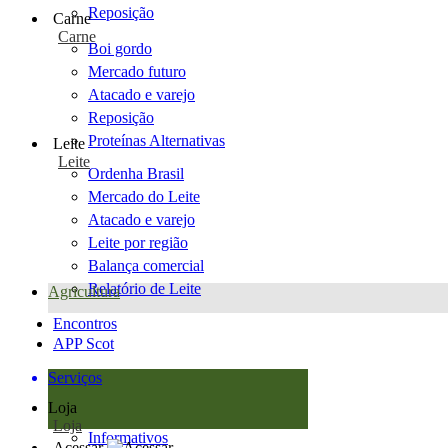
Reposição
Carne
Carne
Boi gordo
Mercado futuro
Atacado e varejo
Reposição
Proteínas Alternativas
Leite
Leite
Ordenha Brasil
Mercado do Leite
Atacado e varejo
Leite por região
Balança comercial
Relatório de Leite
Agricultura
Encontros
APP Scot
Serviços
Loja
Loja
Informativos
Acessar