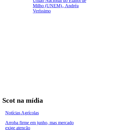
União Nacional do Etanol de
Milho (UNEM)., Andréa
Veríssimo
Scot na mídia
Notícias Agrícolas
Arroba firme em junho, mas mercado
exige atenção