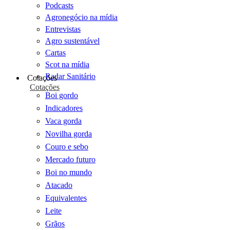
Podcasts
Agronegócio na mídia
Entrevistas
Agro sustentável
Cartas
Scot na mídia
Radar Sanitário
Cotações
Cotações
Boi gordo
Indicadores
Vaca gorda
Novilha gorda
Couro e sebo
Mercado futuro
Boi no mundo
Atacado
Equivalentes
Leite
Grãos