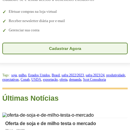
Efetuar compras na loja virtual
Receber newsletter diária por e-mail
Gerenciar sua conta
Cadastrar Agora
Tags:
soja
,
milho
,
Estados Unidos
,
Brasil
,
safra 2022/2023
,
safra 2023/24
,
produtividade
,
expectativas
,
Conab
,
USDA
,
exportação
,
oferta
,
demanda
,
Scot Consultoria
Últimas Notícias
Oferta de soja e de milho testa o mercado