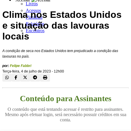
Livros
Acessos
Clima nos Estados Unidos
Planilhas
e situação das lavouras
Relatórios
Encontros
locais
A condição de seca nos Estados Unidos tem prejudicado a condição das
lavouras no país.
por:
Felipe Fabbri
Terça-feira, 4 de julho de 2023 - 12h00
Conteúdo para Assinantes
O conteúdo que está tentando acessar é restrito para assinantes.
Mesmo após efetuar login, será necessário possuir créditos em sua
conta.