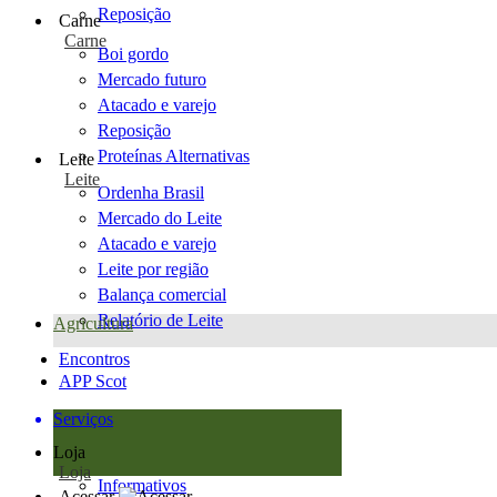
Reposição
Carne
Carne
Boi gordo
Mercado futuro
Atacado e varejo
Reposição
Proteínas Alternativas
Leite
Leite
Ordenha Brasil
Mercado do Leite
Atacado e varejo
Leite por região
Balança comercial
Relatório de Leite
Agricultura
Encontros
APP Scot
Serviços
Loja
Loja
Informativos
Acessar