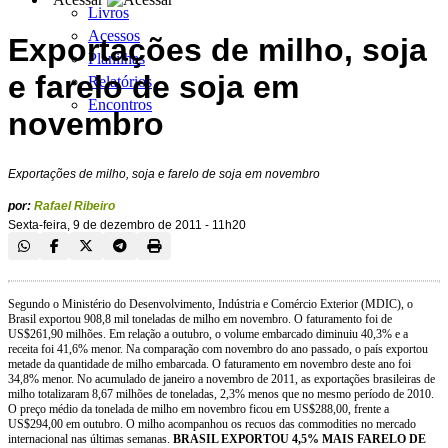
Livros
Acessos
Exportações de milho, soja
Planilhas
e farelo de soja em
Relatórios
Encontros
novembro
Exportações de milho, soja e farelo de soja em novembro
por:
Rafael Ribeiro
Sexta-feira, 9 de dezembro de 2011 - 11h20
Segundo o Ministério do Desenvolvimento, Indústria e Comércio Exterior (MDIC), o
Brasil exportou 908,8 mil toneladas de milho em novembro. O faturamento foi de
US$261,90 milhões. Em relação a outubro, o volume embarcado diminuiu 40,3% e a
receita foi 41,6% menor. Na comparação com novembro do ano passado, o país exportou
metade da quantidade de milho embarcada. O faturamento em novembro deste ano foi
34,8% menor. No acumulado de janeiro a novembro de 2011, as exportações brasileiras de
milho totalizaram 8,67 milhões de toneladas, 2,3% menos que no mesmo período de 2010.
O preço médio da tonelada de milho em novembro ficou em US$288,00, frente a
US$294,00 em outubro. O milho acompanhou os recuos das commodities no mercado
internacional nas últimas semanas.
BRASIL EXPORTOU 4,5% MAIS FARELO DE