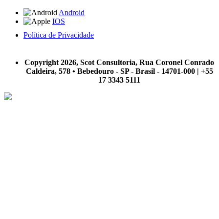
Android
IOS
Política de Privacidade
A Scot Consultoria não se responsabiliza por negócios realizados a partir das informações contidas em
nosso site.
Copyright 2026, Scot Consultoria, Rua Coronel Conrado
Caldeira, 578 • Bebedouro - SP - Brasil - 14701-000 | +55
17 3343 5111