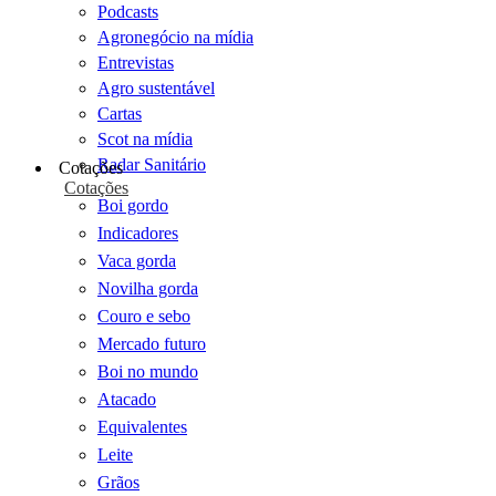
Podcasts
Agronegócio na mídia
Entrevistas
Agro sustentável
Cartas
Scot na mídia
Radar Sanitário
Cotações
Cotações
Boi gordo
Indicadores
Vaca gorda
Novilha gorda
Couro e sebo
Mercado futuro
Boi no mundo
Atacado
Equivalentes
Leite
Grãos