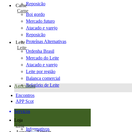
Reposição
Carne
Carne
Boi gordo
Mercado futuro
Atacado e varejo
Reposição
Proteínas Alternativas
Leite
Leite
Ordenha Brasil
Mercado do Leite
Atacado e varejo
Leite por região
Balança comercial
Relatório de Leite
Agricultura
Encontros
APP Scot
Serviços
Loja
Loja
Informativos
Acessar