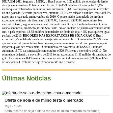
SOJA EM 2011
Segundo o MDIC, o Brasil exportou 1,20 milhão de toneladas de farelo
de soja em novembro. O faturamento foi de US$445,9 milhões. O volume foi 13,1%
menor que o embarcado em outubro, mas aumentou 13,6% na comparação com novembro
do ano passado. A receita, por sua vez, diminuiu 18,2% em relação a outubro, mas foi 6,7%
maior que a registrada em novembro de 2010. O preço médio da tonelada do produto
exportado no último mês ficou em US$371,00, frente a US$395,00 em outubro. No
mercado interno, segundo levantamento da Scot Consultoria, a tonelada do alimento está
cotada, em média, em R$667,00 em São Paulo. No acumulado de janeiro a novembro deste
ano, o país exportou 13,35 milhões de toneladas de farelo de soja, 4,5% mais que em igual
período de 2010.
RECORDE NAS EXPORTAÇÕES DE SOJA GRÃO
O Brasil
exportou 1,75 milhão de toneladas de soja grão em novembro. O volume foi 24,5% maior
que o embarcado em outubro. Na comparação com o mesmo mês do ano passado, o país
exportou quase seis vezes mais. O faturamento em novembro, de US$878,2 milhões,
aumentou 18,7% na comparação com outubro e 529,4% frente a novembro de 2010. No
acumulado de janeiro a novembro de 2011 foram exportadas 31,51 milhões de toneladas do
grão. Este volume é 8,4% maior que o embarcado em todo o ano passado (29,06 milhões
de toneladas). O volume de soja exportado este ano é recorde.
Últimas Notícias
Oferta de soja e de milho testa o mercado
29 jul. • 11h00
Safra recorde de soja e oferta robusta de milho reforçam os estoques,