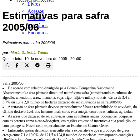
Livros
Acessos
Estimativas para safra
Planilhas
2005/06
Relatórios
Encontros
Estimativas para safra 2005/06
por:
Maria Gabriela Tonini
Quinta-feira, 10 de novembro de 2005 - 20h00
Safra 2005/06
De acordo com relatório divulgado pela Conab (Companhia Nacional de
Abastecimento) a área plantada diminuirá na próxima safra (considerando as culturas de
algodão, amendoim, arroz, mamona, soja, trigo, feijão e milho) no País. Cerca de 3,4 a
5,7% ou 1,7 a 2,8 milhão de hectares deixarão de ser cultivados na safra 2005/06.
A retração na área plantada deve-se principalmente à baixa rentabilidade da atividade, do
câmbio desfavorável, dos insumos mais caros e da rotação com outras culturas agrícolas.
As áreas que deixarão de ser cultivadas com as culturas anuais poderão ser ocupadas
com as perenes como a cana-de-açúcar, em regiões em que há incentivo à sua produção, ou
com pastagens. Nesse caso, especialmente em Estados do Centro-Oeste.
Entretanto, apesar da menor área cultivada, a expectativa é que a produção de grãos
cresça entre 7,1 e 10,0%, de 121,5 a 124,8 milhões de toneladas, pressupondo condições
climáticas favoráveis e a não ocorrência de "catástrofes" ao longo do cultivo.