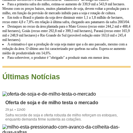
Para a primeira safra do milho, estima-se aumento de 339,9 mil a 543,9 mil hectares.
Mesmo com os preços baixos, muitos plantadores de soja, devem voltar a produção para o
milho, em função da previsão de mercado inibido para a soja e rotação de cultura.
Em todo o Brasil o plantio da soja deve diminuir entre 1,1 a 1,8 milhão de hectares,
recuo entre 4,8 e 7,8% em relação à última safra, chegando aos patamares da safra 2003/04.
Destaques no recuo da área plantada para o Mato Grosso (recuo entre 244,2 mil e 488,4
mil hectares), Goiás (recuo entre 292,8 mil e 399,3 mil hectares), Paraná (recuo entre 165,9
mil e 248,9 mil hectares) e Rio Grande do Sul (provável redução entre 163,6 mil e 245,4
mil hectares).
A estimativa é que a produção de soja seja maior que a do ano passado, mesmo com a
redução da área. O último ano foi caracterizado por quebras na safra. Espera-se aumento
médio de produtividade em 14,6%.
Para sobreviver, o produtor é "obrigado" a produzir mais em menor área.
Últimas Notícias
Oferta de soja e de milho testa o mercado
29 jul. • 11h00
Safra recorde de soja e oferta robusta de milho reforçam os estoques,
enquanto demanda firme sustenta as cotações.