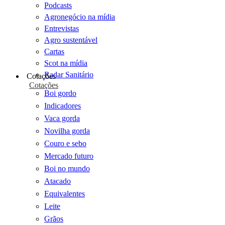
Podcasts
Agronegócio na mídia
Entrevistas
Agro sustentável
Cartas
Scot na mídia
Radar Sanitário
Cotações
Cotações
Boi gordo
Indicadores
Vaca gorda
Novilha gorda
Couro e sebo
Mercado futuro
Boi no mundo
Atacado
Equivalentes
Leite
Grãos