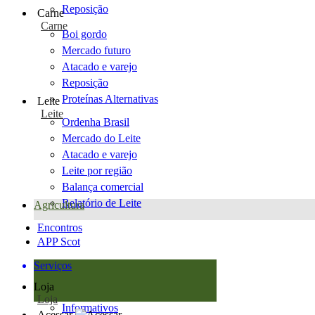
Reposição
Carne
Carne
Boi gordo
Mercado futuro
Atacado e varejo
Reposição
Proteínas Alternativas
Leite
Leite
Ordenha Brasil
Mercado do Leite
Atacado e varejo
Leite por região
Balança comercial
Relatório de Leite
Agricultura
Encontros
APP Scot
Serviços
Loja
Loja
Informativos
Acessar