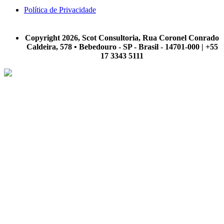
Política de Privacidade
A Scot Consultoria não se responsabiliza por negócios realizados a partir das informações contidas em
nosso site.
Copyright 2026, Scot Consultoria, Rua Coronel Conrado
Caldeira, 578 • Bebedouro - SP - Brasil - 14701-000 | +55
17 3343 5111