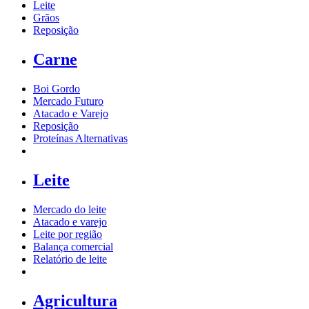
Leite
Grãos
Reposição
Carne
Boi Gordo
Mercado Futuro
Atacado e Varejo
Reposição
Proteínas Alternativas
Leite
Mercado do leite
Atacado e varejo
Leite por região
Balança comercial
Relatório de leite
Agricultura