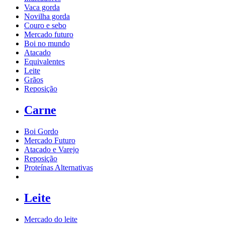
Vaca gorda
Novilha gorda
Couro e sebo
Mercado futuro
Boi no mundo
Atacado
Equivalentes
Leite
Grãos
Reposição
Carne
Boi Gordo
Mercado Futuro
Atacado e Varejo
Reposição
Proteínas Alternativas
Leite
Mercado do leite