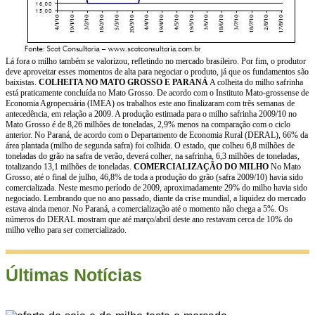
Lá fora o milho também se valorizou, refletindo no mercado brasileiro. Por fim, o produtor
deve aproveitar esses momentos de alta para negociar o produto, já que os fundamentos são
baixistas.
COLHEITA NO MATO GROSSO E PARANÁ
A colheita do milho safrinha
está praticamente concluída no Mato Grosso. De acordo com o Instituto Mato-grossense de
Economia Agropecuária (IMEA) os trabalhos este ano finalizaram com três semanas de
antecedência, em relação a 2009. A produção estimada para o milho safrinha 2009/10 no
Mato Grosso é de 8,26 milhões de toneladas, 2,9% menos na comparação com o ciclo
anterior. No Paraná, de acordo com o Departamento de Economia Rural (DERAL), 66% da
área plantada (milho de segunda safra) foi colhida. O estado, que colheu 6,8 milhões de
toneladas do grão na safra de verão, deverá colher, na safrinha, 6,3 milhões de toneladas,
totalizando 13,1 milhões de toneladas.
COMERCIALIZAÇÃO DO MILHO
No Mato
Grosso, até o final de julho, 46,8% de toda a produção do grão (safra 2009/10) havia sido
comercializada. Neste mesmo período de 2009, aproximadamente 29% do milho havia sido
negociado. Lembrando que no ano passado, diante da crise mundial, a liquidez do mercado
estava ainda menor. No Paraná, a comercialização até o momento não chega a 5%. Os
números do DERAL mostram que até março/abril deste ano restavam cerca de 10% do
milho velho para ser comercializado.
Últimas Notícias