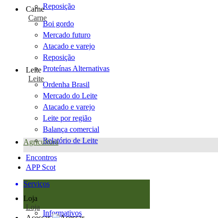
Reposição
Carne
Carne
Boi gordo
Mercado futuro
Atacado e varejo
Reposição
Proteínas Alternativas
Leite
Leite
Ordenha Brasil
Mercado do Leite
Atacado e varejo
Leite por região
Balança comercial
Relatório de Leite
Agricultura
Encontros
APP Scot
Serviços
Loja
Loja
Informativos
Acessar