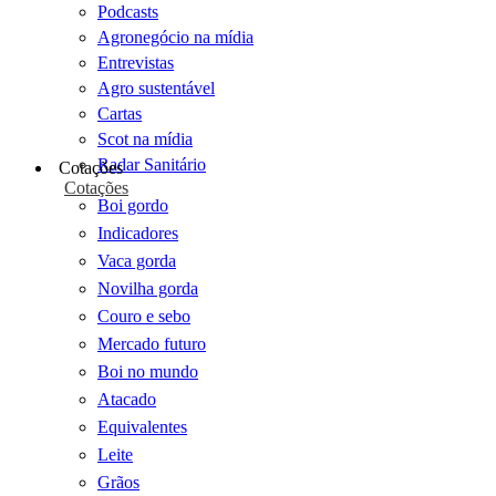
Podcasts
Agronegócio na mídia
Entrevistas
Agro sustentável
Cartas
Scot na mídia
Radar Sanitário
Cotações
Cotações
Boi gordo
Indicadores
Vaca gorda
Novilha gorda
Couro e sebo
Mercado futuro
Boi no mundo
Atacado
Equivalentes
Leite
Grãos