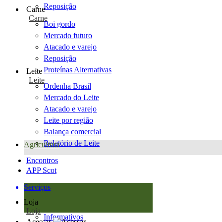
Reposição
Carne
Carne
Boi gordo
Mercado futuro
Atacado e varejo
Reposição
Proteínas Alternativas
Leite
Leite
Ordenha Brasil
Mercado do Leite
Atacado e varejo
Leite por região
Balança comercial
Relatório de Leite
Agricultura
Encontros
APP Scot
Serviços
Loja
Loja
Informativos
Acessar