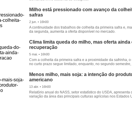
Milho está pressionado com avanço da colhei
safras
2 jun. • 16h00
A continuidade dos trabalhos de colheita da primeira safra e, m
da segunda, aumenta a oferta disponível no mercado.
Clima limita queda do milho, mas oferta aind
recuperação
5 mai. • 16h00
Com a colheita da primeira safra e a proximidade da safrinha, o
no curto prazo segue limitado, enquanto, no segundo semestre, 
Menos milho, mais soja: a intenção do produto
americano
13 abr. • 16h00
Relatório anual do NASS, setor estatístico do USDA, apresenta
variação da área das principais culturas agrícolas nos Estados