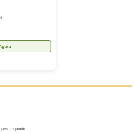
il
Agora
toques, enquanto