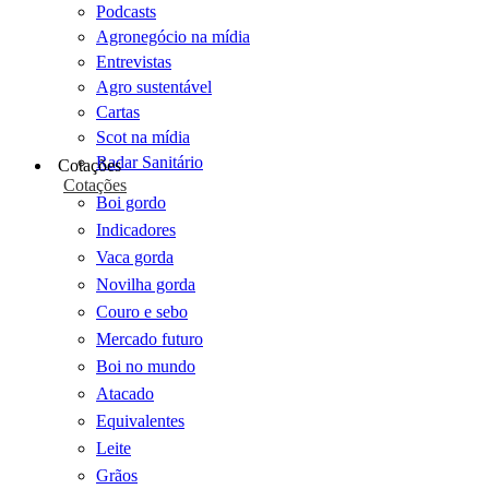
Podcasts
Agronegócio na mídia
Entrevistas
Agro sustentável
Cartas
Scot na mídia
Radar Sanitário
Cotações
Cotações
Boi gordo
Indicadores
Vaca gorda
Novilha gorda
Couro e sebo
Mercado futuro
Boi no mundo
Atacado
Equivalentes
Leite
Grãos