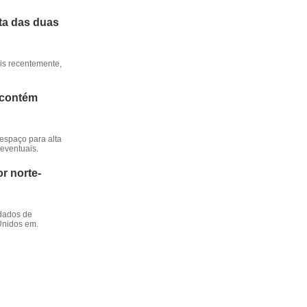
ta das duas
ais recentemente,
a contém
 espaço para alta
eventuais.
r norte-
 dados de
 Unidos em.