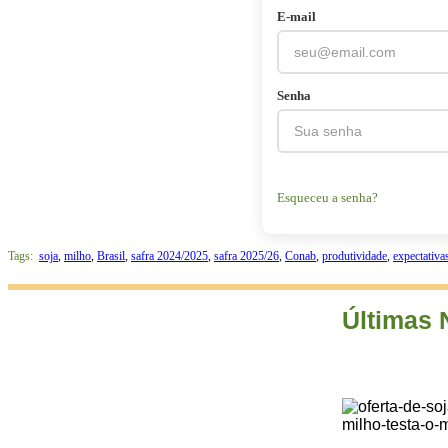
E-mail
Senha
Esqueceu a senha?
Tags:
soja
,
milho
,
Brasil
,
safra 2024/2025
,
safra 2025/26
,
Conab
,
produtividade
,
expectativa
Últimas 