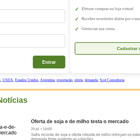
Efetuar compras na loja virtual
Receber newsletter diária por e-ma
Gerenciar sua conta
Cadastrar 
Entrar
s
,
USDA
,
Estados Unidos
,
Argentina
,
exportação
,
oferta
,
demanda
,
Scot Consultoria
Notícias
Oferta de soja e de milho testa o mercado
29 jul. • 11h00
Safra recorde de soja e oferta robusta de milho reforçam os es
demanda firme sustenta as cotações.