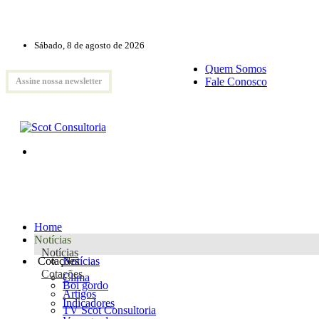
Sábado, 8 de agosto de 2026
Quem Somos
Fale Conosco
Assine nossa newsletter
Home
Notícias
Notícias
Cotações
Notícias
Cotações
Clima
Boi gordo
Artigos
Indicadores
TV Scot Consultoria