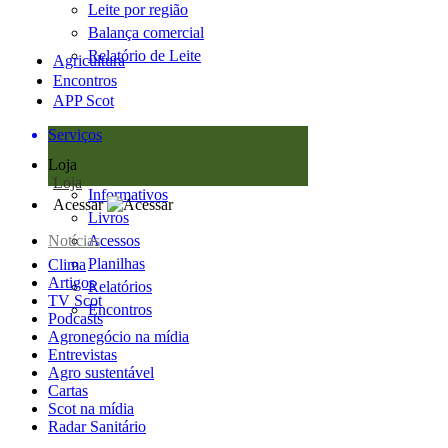
Leite por região
Balança comercial
Relatório de Leite
Agricultura
Encontros
APP Scot
Serviços
Loja
Loja
Informativos
Acessar
Livros
Notícias
Acessos
Planilhas
Clima
Artigos
Relatórios
TV Scot
Encontros
Podcasts
Agronegócio na mídia
Entrevistas
Agro sustentável
Cartas
Scot na mídia
Radar Sanitário