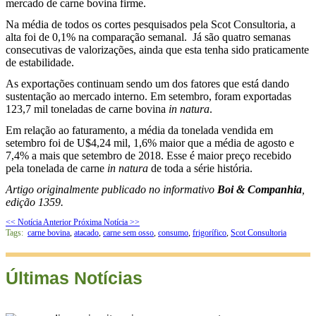
mercado de carne bovina firme.
Na média de todos os cortes pesquisados pela Scot Consultoria, a
alta foi de 0,1% na comparação semanal.
Já são quatro semanas
consecutivas de valorizações, ainda que esta tenha sido praticamente
de estabilidade.
As exportações continuam sendo um dos fatores que está dando
sustentação ao mercado interno. Em setembro, foram exportadas
123,7 mil toneladas de carne bovina
in natura
.
Em relação ao faturamento, a média da tonelada vendida em
setembro foi de U$4,24 mil, 1,6% maior que a média de agosto e
7,4% a mais que setembro de 2018. Esse é maior preço recebido
pela tonelada de carne
in natura
de toda a série história.
Artigo originalmente publicado no informativo
Boi & Companhia
,
edição 1359.
<< Notícia Anterior
Próxima Notícia >>
Tags:
carne bovina
,
atacado
,
carne sem osso
,
consumo
,
frigorífico
,
Scot Consultoria
Últimas Notícias