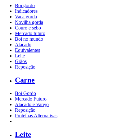
Boi gordo
Indicadores
Vaca gorda
Novilha gorda
Couro e sebo
Mercado futuro
Boi no mundo
Atacado
Equivalentes
Leite
Grãos
Reposição
Carne
Boi Gordo
Mercado Futuro
Atacado e Varejo
Reposição
Proteínas Alternativas
Leite