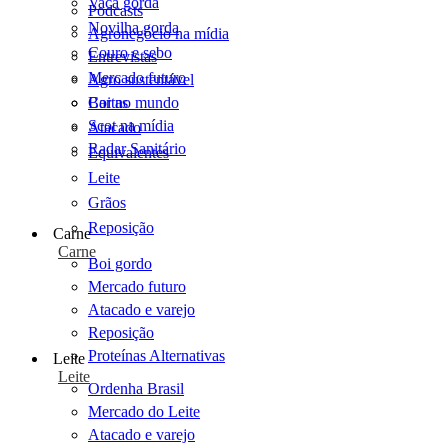
Vaca gorda
Podcasts
Novilha gorda
Agronegócio na mídia
Couro e sebo
Entrevistas
Mercado futuro
Agro sustentável
Cartas
Boi no mundo
Scot na mídia
Atacado
Radar Sanitário
Equivalentes
Leite
Grãos
Reposição
Carne
Carne
Boi gordo
Mercado futuro
Atacado e varejo
Reposição
Proteínas Alternativas
Leite
Leite
Ordenha Brasil
Mercado do Leite
Atacado e varejo