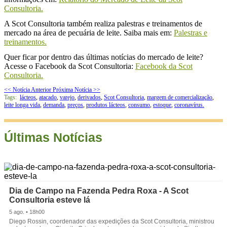
Consultoria.
A Scot Consultoria também realiza palestras e treinamentos de
mercado na área de pecuária de leite. Saiba mais em:
Palestras e
treinamentos.
Quer ficar por dentro das últimas notícias do mercado de leite?
Acesse o Facebook da Scot Consultoria:
Facebook da Scot
Consultoria.
<< Notícia Anterior
Próxima Notícia >>
Tags:
lácteos
,
atacado
,
varejo
,
derivados
,
Scot Consultoria
,
margem de comercialização
,
leite longa vida
,
demanda
,
preços
,
produtos lácteos
,
consumo
,
estoque
,
coronavírus.
Últimas Notícias
Dia de Campo na Fazenda Pedra Roxa - A Scot
Consultoria esteve lá
5 ago. • 18h00
Diego Rossin, coordenador das expedições da Scot Consultoria, ministrou