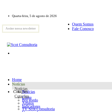
Quarta-feira, 5 de agosto de 2026
Quem Somos
Fale Conosco
Assine nossa newsletter
Home
Notícias
Notícias
Cotações
Notícias
Cotações
Clima
Boi gordo
Artigos
Indicadores
TV Scot Consultoria