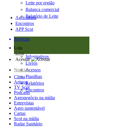
Leite por região
Balança comercial
Relatório de Leite
Agricultura
Encontros
APP Scot
Serviços
Loja
Loja
Informativos
Acessar
Livros
Notícias
Acessos
Planilhas
Clima
Artigos
Relatórios
TV Scot
Encontros
Podcasts
Agronegócio na mídia
Entrevistas
Agro sustentável
Cartas
Scot na mídia
Radar Sanitário