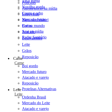
Vaca gorda
Podcasts
Novilha gorda
Agronegócio na mídia
Couro e sebo
Entrevistas
Mercado futuro
Agro sustentável
Cartas
Boi no mundo
Scot na mídia
Atacado
Radar Sanitário
Equivalentes
Leite
Grãos
Reposição
Carne
Carne
Boi gordo
Mercado futuro
Atacado e varejo
Reposição
Proteínas Alternativas
Leite
Leite
Ordenha Brasil
Mercado do Leite
Atacado e varejo