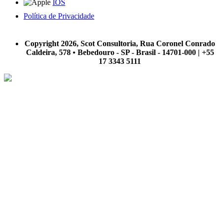
IOS
Política de Privacidade
A Scot Consultoria não se responsabiliza por negócios realizados a partir das informações contidas em
nosso site.
Copyright 2026, Scot Consultoria, Rua Coronel Conrado
Caldeira, 578 • Bebedouro - SP - Brasil - 14701-000 | +55
17 3343 5111