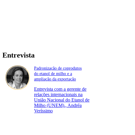
Entrevista
Padronização de coprodutos
do etanol de milho e a
ampliação da exportação
Entrevista com a gerente de
relações internacionais na
União Nacional do Etanol de
Milho (UNEM)., Andréa
Veríssimo