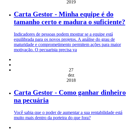
2019
Carta Gestor - Minha equipe é do
tamanho certo e madura o suficiente?
Indicadores de pessoas podem mostrar se a equipe está
equilibrada para os novos projetos. A análise do grau de
maturidade e comprometimento permitem ações para maior
motivação. O pecuarista precisa va
27
dez
2018
Carta Gestor - Como ganhar dinheiro
na pecuária
Você sabia que o poder de aumentar a sua rentabilidade está
muito mais dentro da porteira do que fora?