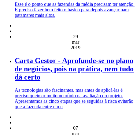
Esse é o ponto que as fazendas da média precisam ter atenção.
É preciso fazer bem feito o básico para depois avançar para
patamares mais altos.
29
mar
2019
Carta Gestor - Aprofunde-se no plano
de negócios, pois na prática, nem tudo
dá certo
As tecnologias são fascinantes, mas antes de aplicá-las é
preciso queimar muito neurônio na avaliação do projeto.
Apresentamos as cinco etapas que se seguidas à risca evitarão
que a fazenda entre em u
07
mar