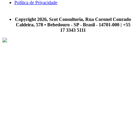
Política de Privacidade
A Scot Consultoria não se responsabiliza por negócios realizados a partir das informações contidas em
nosso site.
Copyright 2026, Scot Consultoria, Rua Coronel Conrado
Caldeira, 578 • Bebedouro - SP - Brasil - 14701-000 | +55
17 3343 5111