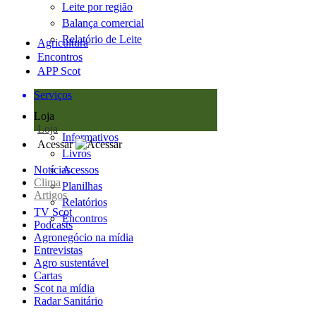
Leite por região
Balança comercial
Relatório de Leite
Agricultura
Encontros
APP Scot
Serviços
Loja
Loja
Informativos
Acessar
Livros
Notícias
Acessos
Clima
Planilhas
Artigos
Relatórios
TV Scot
Encontros
Podcasts
Agronegócio na mídia
Entrevistas
Agro sustentável
Cartas
Scot na mídia
Radar Sanitário