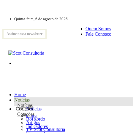
Quinta-feira, 6 de agosto de 2026
Quem Somos
Fale Conosco
Assine nossa newsletter
Home
Notícias
Notícias
Cotações
Notícias
Cotações
Clima
Boi gordo
Artigos
Indicadores
TV Scot Consultoria