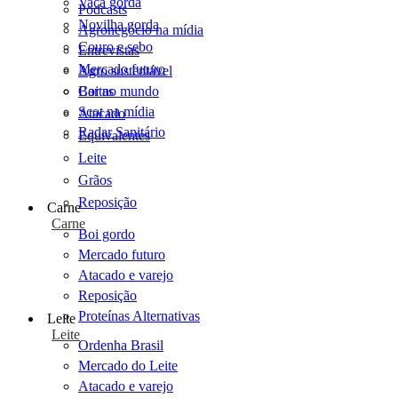
Vaca gorda
Podcasts
Novilha gorda
Agronegócio na mídia
Couro e sebo
Entrevistas
Mercado futuro
Agro sustentável
Cartas
Boi no mundo
Scot na mídia
Atacado
Radar Sanitário
Equivalentes
Leite
Grãos
Reposição
Carne
Carne
Boi gordo
Mercado futuro
Atacado e varejo
Reposição
Proteínas Alternativas
Leite
Leite
Ordenha Brasil
Mercado do Leite
Atacado e varejo