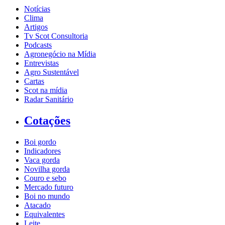
Notícias
Clima
Artigos
Tv Scot Consultoria
Podcasts
Agronegócio na Mídia
Entrevistas
Agro Sustentável
Cartas
Scot na mídia
Radar Sanitário
Cotações
Boi gordo
Indicadores
Vaca gorda
Novilha gorda
Couro e sebo
Mercado futuro
Boi no mundo
Atacado
Equivalentes
Leite