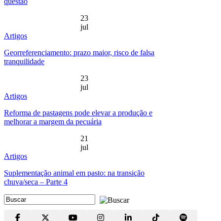
questão
23
jul
Artigos
Georreferenciamento: prazo maior, risco de falsa
tranquilidade
23
jul
Artigos
Reforma de pastagens pode elevar a produção e
melhorar a margem da pecuária
21
jul
Artigos
Suplementação animal em pasto: na transição
chuva/seca – Parte 4