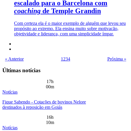
escalado para o Barcelona com
coaching
de Temple Grandin
Com certeza ela é o maior exemplo de alguém que levou seu
propósito ao extremo. Ela ensina muito sobre motivação,
objetividade e liderança, com uma simplicidade ímpar.
« Anterior
1
2
3
4
Próxima »
Últimas notícias
17h
00m
Notícias
Fique Sabendo - Cotações de bovinos Nelore
destinados à reposição em Goiás
16h
10m
Notícias