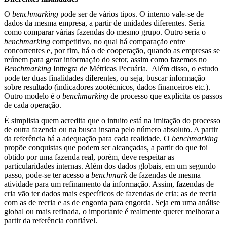
O
benchmarking
pode ser de vários tipos. O interno vale-se de
dados da mesma empresa, a partir de unidades diferentes. Seria
como comparar várias fazendas do mesmo grupo. Outro seria o
benchmarking
competitivo, no qual há comparação entre
concorrentes e, por fim, há o de cooperação, quando as empresas se
reúnem para gerar informação do setor, assim como fazemos no
Benchmarking
Inttegra de Métricas Pecuária.
Além disso, o estudo
pode ter duas finalidades diferentes, ou seja, buscar informação
sobre resultado (indicadores zootécnicos, dados financeiros etc.).
Outro modelo é o
benchmarking
de processo que explicita os passos
de cada operação.
É simplista quem acredita que o intuito está na imitação do processo
de outra fazenda ou na busca insana pelo número absoluto. A partir
da referência há a adequação para cada realidade. O
benchmarking
propõe conquistas que podem ser alcançadas, a partir do que foi
obtido por uma fazenda real, porém, deve respeitar as
particularidades internas. Além dos dados globais, em um segundo
passo, pode-se ter acesso a
benchmark
de fazendas de mesma
atividade para um refinamento da informação. Assim, fazendas de
cria vão ter dados mais específicos de fazendas de cria; as de recria
com as de recria e as de engorda para engorda. Seja em uma análise
global ou mais refinada, o importante é realmente querer melhorar a
partir da referência confiável.