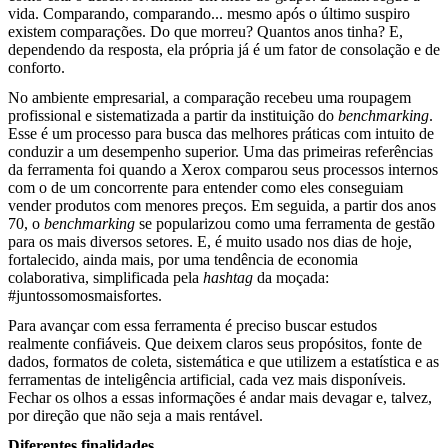
vida. Comparando, comparando... mesmo após o último suspiro
existem comparações. Do que morreu? Quantos anos tinha? E,
dependendo da resposta, ela própria já é um fator de consolação e de
conforto.
No ambiente empresarial, a comparação recebeu uma roupagem
profissional e sistematizada a partir da instituição do
benchmarking
.
Esse é um processo para busca das melhores práticas com intuito de
conduzir a um desempenho superior. Uma das primeiras referências
da ferramenta foi quando a Xerox comparou seus processos internos
com o de um concorrente para entender como eles conseguiam
vender produtos com menores preços. Em seguida, a partir dos anos
70, o
benchmarking
se popularizou como uma ferramenta de gestão
para os mais diversos setores. E, é muito usado nos dias de hoje,
fortalecido, ainda mais, por uma tendência de economia
colaborativa, simplificada pela
hashtag
da moçada:
#juntossomosmaisfortes.
Para avançar com essa ferramenta é preciso buscar estudos
realmente confiáveis. Que deixem claros seus propósitos, fonte de
dados, formatos de coleta, sistemática e que utilizem a estatística e as
ferramentas de inteligência artificial, cada vez mais disponíveis.
Fechar os olhos a essas informações é andar mais devagar e, talvez,
por direção que não seja a mais rentável.
Diferentes finalidades