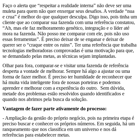
Faço o alerta que “respeitar a realidade interna” não deve ser uma
muleta para quem não quer enxergar seus desafios. A verdade “nua
e crua” é melhor do que qualquer desculpa. Digo isso, pois tinha um
cliente que ao comparar sua fazenda com uma referência constatou,
“Ah, mas ele faz melhoramento genético, integração e o líder até
mora na fazenda. Não posso me comparar com ele, pois não uso
essas ferramentas”. É preciso deixar de se enganar e deixar de
querer ser o “craque entre os ruins”. Ter uma referência que trabalha
tecnologias melhoradoras comprovadas é uma motivação para que,
se demandado pelas metas, as técnicas sejam implantadas.
Olhar para fora, comparar-se e visitar uma fazenda de referência
desperta a vontade de melhorar. Sempre há algo a ajustar ou uma
forma de fazer melhor. É preciso ter humildade de reconhecer que
há muita vida inteligente fora de nossas porteiras e podemos
aprender e melhorar com a experiência do outro.
Sem dúvida,
metade dos problemas estão resolvidos quando identificados e
quando nos abrimos pela busca da solução.
Vantagem de fazer parte ativamente do processo:
- Ampliação da gestão do próprio negócio, pois na primeira etapa é
preciso buscar e conhecer os próprios números. Em seguida, há um
ranqueamento que nos classifica em um universo e nos dá
referências para estabelecer metas.