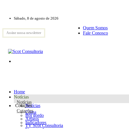
Sábado, 8 de agosto de 2026
Quem Somos
Fale Conosco
Assine nossa newsletter
Home
Notícias
Notícias
Cotações
Notícias
Cotações
Clima
Boi gordo
Artigos
Indicadores
TV Scot Consultoria