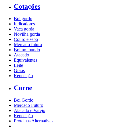
Cotações
Boi gordo
Indicadores
Vaca gorda
Novilha gorda
Couro e sebo
Mercado futuro
Boi no mundo
Atacado
Equivalentes
Leite
Grãos
Reposição
Carne
Boi Gordo
Mercado Futuro
Atacado e Varejo
Reposição
Proteínas Alternativas