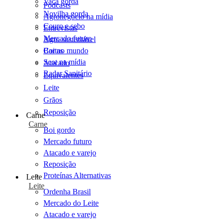
Vaca gorda
Podcasts
Novilha gorda
Agronegócio na mídia
Couro e sebo
Entrevistas
Mercado futuro
Agro sustentável
Cartas
Boi no mundo
Scot na mídia
Atacado
Radar Sanitário
Equivalentes
Leite
Grãos
Reposição
Carne
Carne
Boi gordo
Mercado futuro
Atacado e varejo
Reposição
Proteínas Alternativas
Leite
Leite
Ordenha Brasil
Mercado do Leite
Atacado e varejo