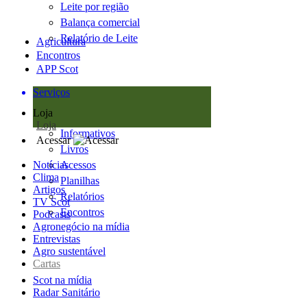
Leite por região
Balança comercial
Relatório de Leite
Agricultura
Encontros
APP Scot
Serviços
Loja
Loja
Informativos
Acessar
Livros
Notícias
Acessos
Clima
Planilhas
Artigos
Relatórios
TV Scot
Encontros
Podcasts
Agronegócio na mídia
Entrevistas
Agro sustentável
Cartas
Scot na mídia
Radar Sanitário