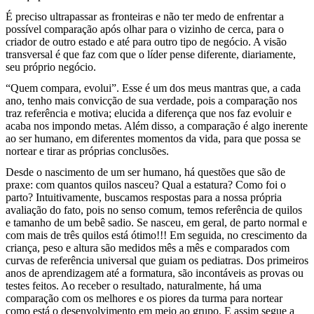
É preciso ultrapassar as fronteiras e não ter medo de enfrentar a
possível comparação após olhar para o vizinho de cerca, para o
criador de outro estado e até para outro tipo de negócio. A visão
transversal é que faz com que o líder pense diferente, diariamente,
seu próprio negócio.
“Quem compara, evolui”. Esse é um dos meus mantras que, a cada
ano, tenho mais convicção de sua verdade, pois a comparação nos
traz referência e motiva; elucida a diferença que nos faz evoluir e
acaba nos impondo metas. Além disso, a comparação é algo inerente
ao ser humano, em diferentes momentos da vida, para que possa se
nortear e tirar as próprias conclusões.
Desde o nascimento de um ser humano, há questões que são de
praxe: com quantos quilos nasceu? Qual a estatura? Como foi o
parto? Intuitivamente, buscamos respostas para a nossa própria
avaliação do fato, pois no senso comum, temos referência de quilos
e tamanho de um bebê sadio. Se nasceu, em geral, de parto normal e
com mais de três quilos está ótimo!!! Em seguida, no crescimento da
criança, peso e altura são medidos mês a mês e comparados com
curvas de referência universal que guiam os pediatras. Dos primeiros
anos de aprendizagem até a formatura, são incontáveis as provas ou
testes feitos. Ao receber o resultado, naturalmente, há uma
comparação com os melhores e os piores da turma para nortear
como está o desenvolvimento em meio ao grupo. E assim segue a