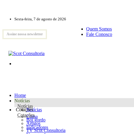
Sexta-feira, 7 de agosto de 2026
Quem Somos
Fale Conosco
Assine nossa newsletter
Home
Notícias
Notícias
Cotações
Notícias
Cotações
Clima
Boi gordo
Artigos
Indicadores
TV Scot Consultoria