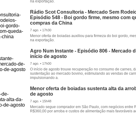
na exportação.
Rádio Scot Consultoria - Mercado Sem Rodeio
Episódio 548 - Boi gordo firme, mesmo com 
compras da China
7 ago. • 17h30
Menor oferta de boiadas auxiliou para firmeza do boi gordo, 
na exportação.
Agro Num Instante - Episódio 806 - Mercado 
início de agosto
7 ago. • 17h00
O início de agosto trouxe recuperação no consumo de carnes, 
sustentação ao mercado bovino, estimulando as vendas de carn
impulsionando a.
Menor oferta de boiadas sustenta alta da arrob
de agosto
7 ago. • 15h48
Mercado segue comprador em São Paulo, com negócios entre 
R$360,00 por arroba e custos de alimentação mais favoráveis a