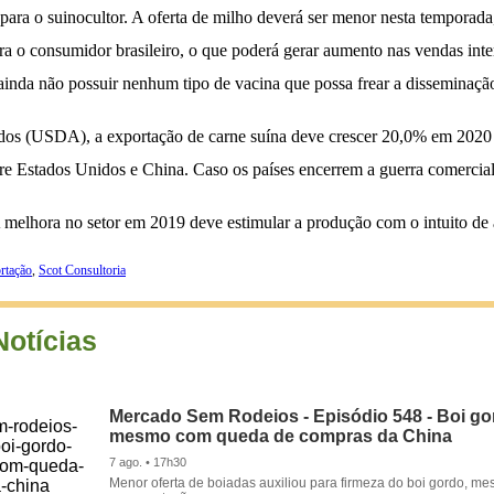
 para o suinocultor. A oferta de milho deverá ser menor nesta temporada
a o consumidor brasileiro, o que poderá gerar aumento nas vendas inte
ainda não possuir nenhum tipo de vacina que possa frear a disseminaçã
dos (USDA), a exportação de carne suína deve crescer 20,0% em 2020 
e Estados Unidos e China. Caso os países encerrem a guerra comercial 
A melhora no setor em 2019 deve estimular a produção com o intuito d
rtação
,
Scot Consultoria
Notícias
Mercado Sem Rodeios - Episódio 548 - Boi gor
mesmo com queda de compras da China
7 ago. • 17h30
Menor oferta de boiadas auxiliou para firmeza do boi gordo, 