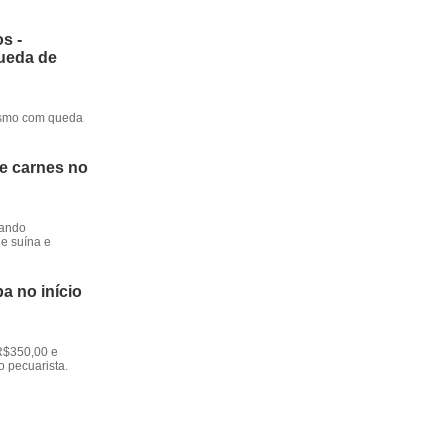
s -
queda de
mesmo com queda
de carnes no
dando
e suína e
a no início
R$350,00 e
o pecuarista.