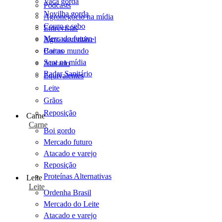
Vaca gorda
Podcasts
Novilha gorda
Agronegócio na mídia
Couro e sebo
Entrevistas
Mercado futuro
Agro sustentável
Cartas
Boi no mundo
Scot na mídia
Atacado
Radar Sanitário
Equivalentes
Leite
Grãos
Reposição
Carne
Carne
Boi gordo
Mercado futuro
Atacado e varejo
Reposição
Proteínas Alternativas
Leite
Leite
Ordenha Brasil
Mercado do Leite
Atacado e varejo