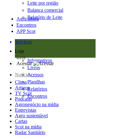
Leite por região
Balança comercial
Relatório de Leite
Agricultura
Encontros
APP Scot
Serviços
Loja
Loja
Informativos
Acessar
Livros
Notícias
Acessos
Planilhas
Clima
Artigos
Relatórios
TV Scot
Encontros
Podcasts
Agronegócio na mídia
Entrevistas
Agro sustentável
Cartas
Scot na mídia
Radar Sanitário