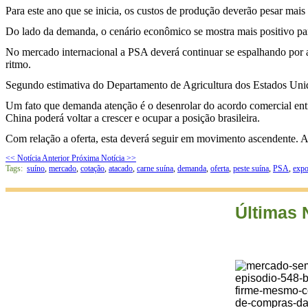
Para este ano que se inicia, os custos de produção deverão pesar mais
Do lado da demanda, o cenário econômico se mostra mais positivo par
No mercado internacional a PSA deverá continuar se espalhando por 
ritmo.
Segundo estimativa do Departamento de Agricultura dos Estados Uni
Um fato que demanda atenção é o desenrolar do acordo comercial entr
China poderá voltar a crescer e ocupar a posição brasileira.
Com relação a oferta, esta deverá seguir em movimento ascendente. 
<< Notícia Anterior
Próxima Notícia >>
Tags:
suíno
,
mercado
,
cotação
,
atacado
,
carne suína
,
demanda
,
oferta
,
peste suína
,
PSA
,
expo
Últimas 