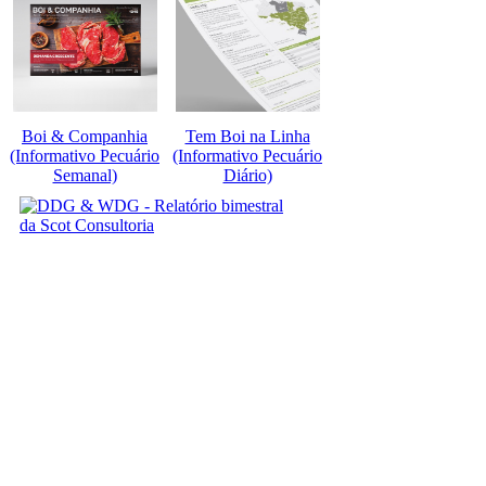
Boi & Companhia
Tem Boi na Linha
(Informativo Pecuário
(Informativo Pecuário
Semanal)
Diário)