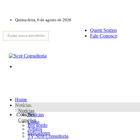
Quinta-feira, 6 de agosto de 2026
Quem Somos
Fale Conosco
Assine nossa newsletter
Home
Notícias
Notícias
Cotações
Notícias
Cotações
Clima
Boi gordo
Artigos
Indicadores
TV Scot Consultoria