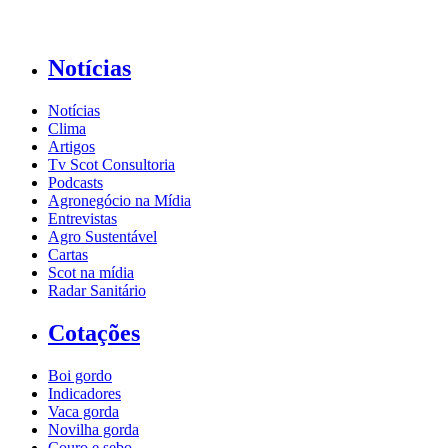
Notícias
Notícias
Clima
Artigos
Tv Scot Consultoria
Podcasts
Agronegócio na Mídia
Entrevistas
Agro Sustentável
Cartas
Scot na mídia
Radar Sanitário
Cotações
Boi gordo
Indicadores
Vaca gorda
Novilha gorda
Couro e sebo