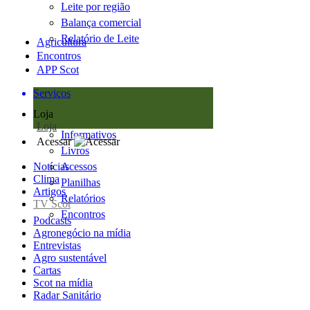
Leite por região
Balança comercial
Relatório de Leite
Agricultura
Encontros
APP Scot
Serviços
Loja
Loja
Informativos
Acessar
Livros
Notícias
Acessos
Clima
Planilhas
Artigos
Relatórios
TV Scot
Encontros
Podcasts
Agronegócio na mídia
Entrevistas
Agro sustentável
Cartas
Scot na mídia
Radar Sanitário