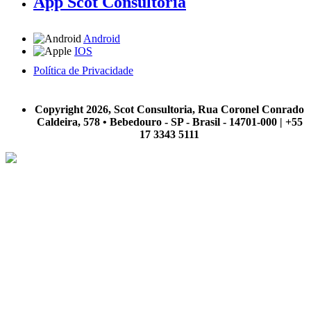
App Scot Consultoria
Android
IOS
Política de Privacidade
A Scot Consultoria não se responsabiliza por negócios realizados a partir das informações contidas em
nosso site.
Copyright 2026, Scot Consultoria, Rua Coronel Conrado
Caldeira, 578 • Bebedouro - SP - Brasil - 14701-000 | +55
17 3343 5111