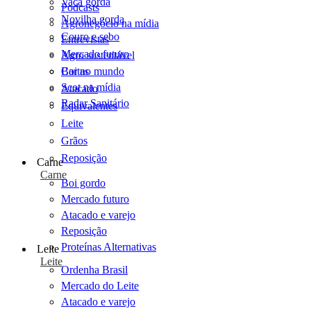
Vaca gorda
Podcasts
Novilha gorda
Agronegócio na mídia
Couro e sebo
Entrevistas
Mercado futuro
Agro sustentável
Cartas
Boi no mundo
Scot na mídia
Atacado
Radar Sanitário
Equivalentes
Leite
Grãos
Reposição
Carne
Carne
Boi gordo
Mercado futuro
Atacado e varejo
Reposição
Proteínas Alternativas
Leite
Leite
Ordenha Brasil
Mercado do Leite
Atacado e varejo