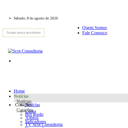
Sábado, 8 de agosto de 2026
Quem Somos
Fale Conosco
Assine nossa newsletter
Home
Notícias
Notícias
Cotações
Notícias
Cotações
Clima
Boi gordo
Artigos
Indicadores
TV Scot Consultoria