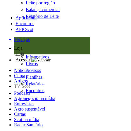
Leite por região
Balança comercial
Relatório de Leite
Agricultura
Encontros
APP Scot
Serviços
Loja
Loja
Informativos
Acessar
Livros
Notícias
Acessos
Clima
Planilhas
Artigos
Relatórios
TV Scot
Encontros
Podcasts
Agronegócio na mídia
Entrevistas
Agro sustentável
Cartas
Scot na mídia
Radar Sanitário