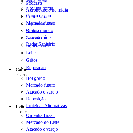
Vaca gorda
Podcasts
Novilha gorda
Agronegócio na mídia
Couro e sebo
Entrevistas
Mercado futuro
Agro sustentável
Cartas
Boi no mundo
Scot na mídia
Atacado
Radar Sanitário
Equivalentes
Leite
Grãos
Reposição
Carne
Carne
Boi gordo
Mercado futuro
Atacado e varejo
Reposição
Proteínas Alternativas
Leite
Leite
Ordenha Brasil
Mercado do Leite
Atacado e varejo