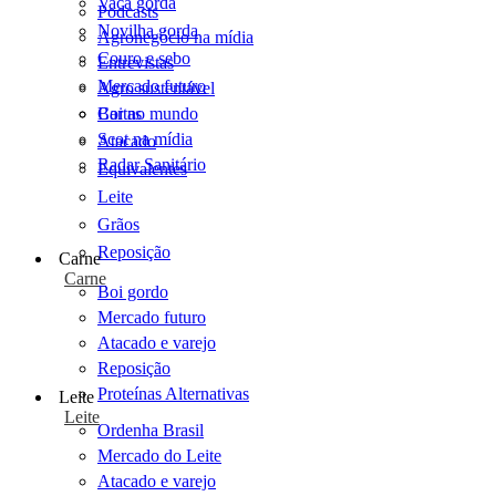
Vaca gorda
Podcasts
Novilha gorda
Agronegócio na mídia
Couro e sebo
Entrevistas
Mercado futuro
Agro sustentável
Cartas
Boi no mundo
Scot na mídia
Atacado
Radar Sanitário
Equivalentes
Leite
Grãos
Reposição
Carne
Carne
Boi gordo
Mercado futuro
Atacado e varejo
Reposição
Proteínas Alternativas
Leite
Leite
Ordenha Brasil
Mercado do Leite
Atacado e varejo