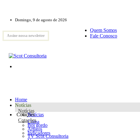
Domingo, 9 de agosto de 2026
Quem Somos
Fale Conosco
Assine nossa newsletter
Home
Notícias
Notícias
Cotações
Notícias
Cotações
Clima
Boi gordo
Artigos
Indicadores
TV Scot Consultoria