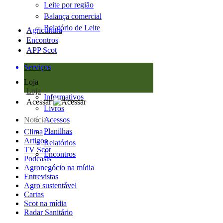
Leite por região
Balança comercial
Relatório de Leite
Agricultura
Encontros
APP Scot
Serviços
Loja
Loja
Informativos
Acessar
Livros
Notícias
Acessos
Planilhas
Clima
Artigos
Relatórios
TV Scot
Encontros
Podcasts
Agronegócio na mídia
Entrevistas
Agro sustentável
Cartas
Scot na mídia
Radar Sanitário