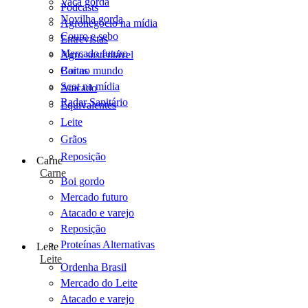
Vaca gorda
Podcasts
Novilha gorda
Agronegócio na mídia
Couro e sebo
Entrevistas
Mercado futuro
Agro sustentável
Cartas
Boi no mundo
Scot na mídia
Atacado
Radar Sanitário
Equivalentes
Leite
Grãos
Reposição
Carne
Carne
Boi gordo
Mercado futuro
Atacado e varejo
Reposição
Proteínas Alternativas
Leite
Leite
Ordenha Brasil
Mercado do Leite
Atacado e varejo