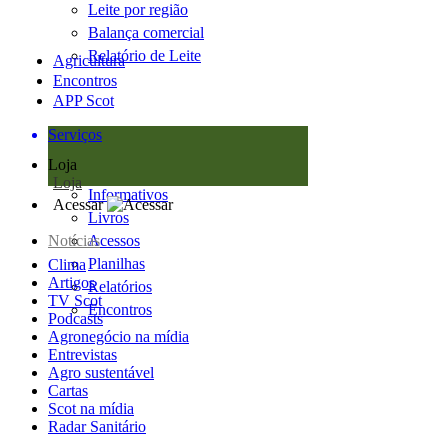
Leite por região
Balança comercial
Relatório de Leite
Agricultura
Encontros
APP Scot
Serviços
Loja
Loja
Informativos
Acessar
Livros
Notícias
Acessos
Planilhas
Clima
Artigos
Relatórios
TV Scot
Encontros
Podcasts
Agronegócio na mídia
Entrevistas
Agro sustentável
Cartas
Scot na mídia
Radar Sanitário