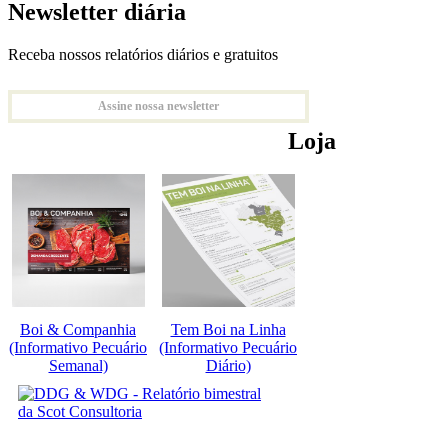
Newsletter diária
Receba nossos relatórios diários e gratuitos
Assine nossa newsletter
Loja
Boi & Companhia
Tem Boi na Linha
(Informativo Pecuário
(Informativo Pecuário
Semanal)
Diário)