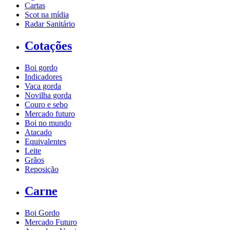
Cartas
Scot na mídia
Radar Sanitário
Cotações
Boi gordo
Indicadores
Vaca gorda
Novilha gorda
Couro e sebo
Mercado futuro
Boi no mundo
Atacado
Equivalentes
Leite
Grãos
Reposição
Carne
Boi Gordo
Mercado Futuro