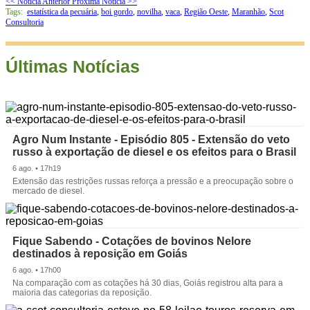
<< Notícia Anterior
Próxima Notícia >>
Tags:
estatística da pecuária
,
boi gordo
,
novilha
,
vaca
,
Região Oeste
,
Maranhão
,
Scot
Consultoria
Últimas Notícias
Agro Num Instante - Episódio 805 - Extensão do veto
russo à exportação de diesel e os efeitos para o Brasil
6 ago. • 17h19
Extensão das restrições russas reforça a pressão e a preocupação sobre o
mercado de diesel.
Fique Sabendo - Cotações de bovinos Nelore
destinados à reposição em Goiás
6 ago. • 17h00
Na comparação com as cotações há 30 dias, Goiás registrou alta para a
maioria das categorias da reposição.