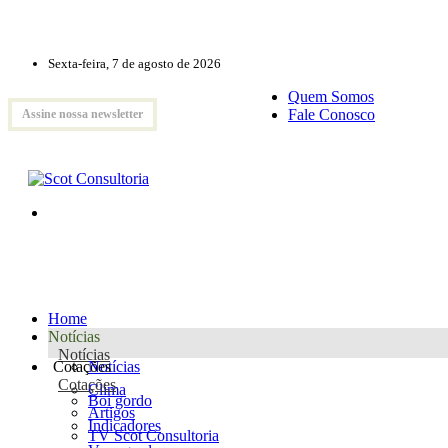
Sexta-feira, 7 de agosto de 2026
Quem Somos
Fale Conosco
Assine nossa newsletter
Home
Notícias
Notícias
Cotações
Notícias
Cotações
Clima
Boi gordo
Artigos
Indicadores
TV Scot Consultoria