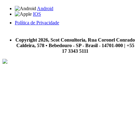
Android
IOS
Política de Privacidade
A Scot Consultoria não se responsabiliza por negócios realizados a partir das informações contidas em
nosso site.
Copyright 2026, Scot Consultoria, Rua Coronel Conrado
Caldeira, 578 • Bebedouro - SP - Brasil - 14701-000 | +55
17 3343 5111