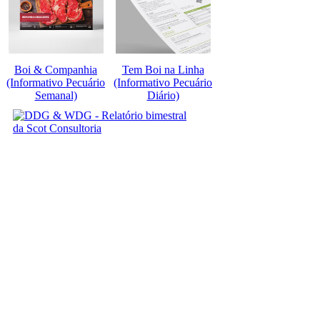
Boi & Companhia
Tem Boi na Linha
(Informativo Pecuário
(Informativo Pecuário
Semanal)
Diário)