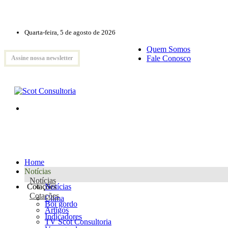
Quarta-feira, 5 de agosto de 2026
Quem Somos
Fale Conosco
Assine nossa newsletter
Home
Notícias
Notícias
Cotações
Notícias
Cotações
Clima
Boi gordo
Artigos
Indicadores
TV Scot Consultoria