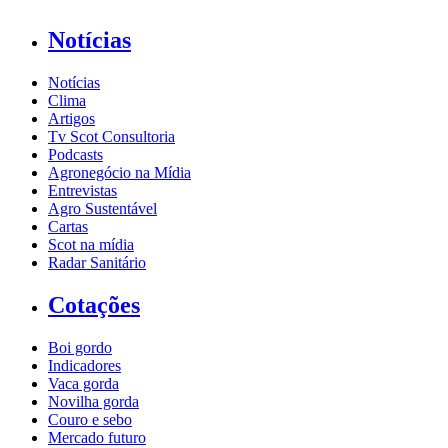
Notícias
Notícias
Clima
Artigos
Tv Scot Consultoria
Podcasts
Agronegócio na Mídia
Entrevistas
Agro Sustentável
Cartas
Scot na mídia
Radar Sanitário
Cotações
Boi gordo
Indicadores
Vaca gorda
Novilha gorda
Couro e sebo
Mercado futuro