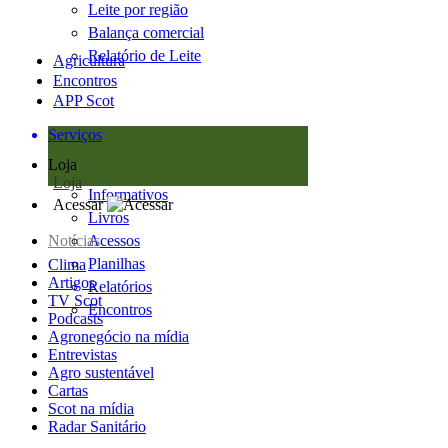
Leite por região
Balança comercial
Relatório de Leite
Agricultura
Encontros
APP Scot
Serviços
Loja
Loja
Informativos
Acessar
Livros
Notícias
Acessos
Planilhas
Clima
Artigos
Relatórios
TV Scot
Encontros
Podcasts
Agronegócio na mídia
Entrevistas
Agro sustentável
Cartas
Scot na mídia
Radar Sanitário