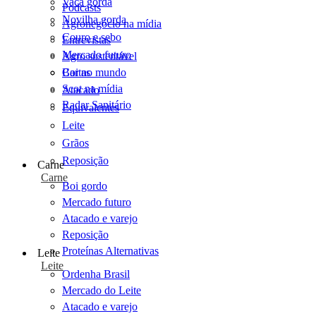
Vaca gorda
Podcasts
Novilha gorda
Agronegócio na mídia
Couro e sebo
Entrevistas
Mercado futuro
Agro sustentável
Cartas
Boi no mundo
Scot na mídia
Atacado
Radar Sanitário
Equivalentes
Leite
Grãos
Reposição
Carne
Carne
Boi gordo
Mercado futuro
Atacado e varejo
Reposição
Proteínas Alternativas
Leite
Leite
Ordenha Brasil
Mercado do Leite
Atacado e varejo