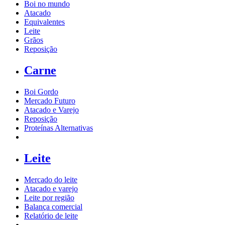
Boi no mundo
Atacado
Equivalentes
Leite
Grãos
Reposição
Carne
Boi Gordo
Mercado Futuro
Atacado e Varejo
Reposição
Proteínas Alternativas
Leite
Mercado do leite
Atacado e varejo
Leite por região
Balança comercial
Relatório de leite