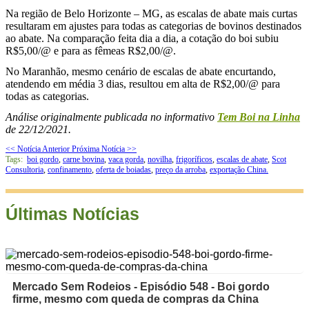
Na região de Belo Horizonte – MG, as escalas de abate mais curtas
resultaram em ajustes para todas as categorias de bovinos destinados
ao abate. Na comparação feita dia a dia, a cotação do boi subiu
R$5,00/@ e para as fêmeas R$2,00/@.
No Maranhão, mesmo cenário de escalas de abate encurtando,
atendendo em média 3 dias, resultou em alta de R$2,00/@ para
todas as categorias.
Análise originalmente publicada no informativo
Tem Boi na Linha
de 22/12/2021.
<< Notícia Anterior
Próxima Notícia >>
Tags:
boi gordo
,
carne bovina
,
vaca gorda
,
novilha
,
frigoríficos
,
escalas de abate
,
Scot
Consultoria
,
confinamento
,
oferta de boiadas
,
preço da arroba
,
exportação China.
Últimas Notícias
Mercado Sem Rodeios - Episódio 548 - Boi gordo
firme, mesmo com queda de compras da China