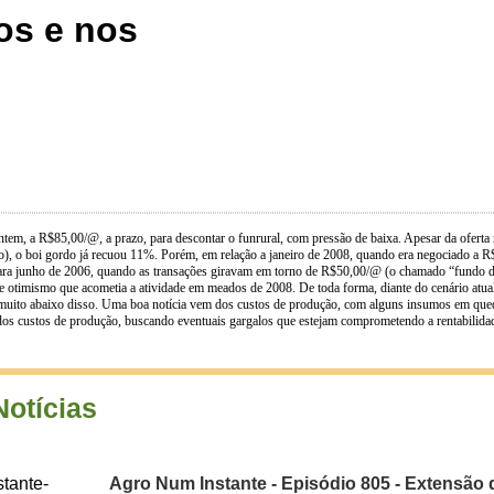
os e nos
em, a R$85,00/@, a prazo, para descontar o funrural, com pressão de baixa. Apesar da oferta r
ho), o boi gordo já recuou 11%. Porém, em relação a janeiro de 2008, quando era negociado a
para junho de 2006, quando as transações giravam em torno de R$50,00/@ (o chamado “fundo d
e otimismo que acometia a atividade em meados de 2008. De toda forma, diante do cenário atual,
r muito abaixo disso. Uma boa notícia vem dos custos de produção, com alguns insumos em que
 dos custos de produção, buscando eventuais gargalos que estejam comprometendo a rentabilidad
Notícias
Agro Num Instante - Episódio 805 - Extensão 