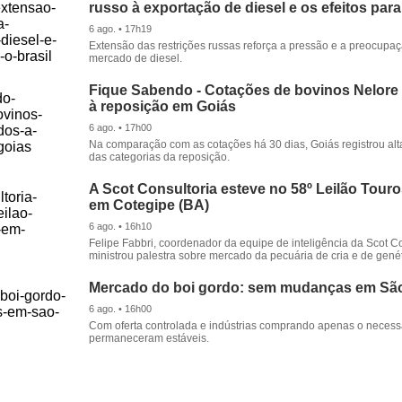
russo à exportação de diesel e os efeitos para
6 ago. • 17h19
Extensão das restrições russas reforça a pressão e a preocupa
mercado de diesel.
Fique Sabendo - Cotações de bovinos Nelore
à reposição em Goiás
6 ago. • 17h00
Na comparação com as cotações há 30 dias, Goiás registrou alt
das categorias da reposição.
A Scot Consultoria esteve no 58º Leilão Tour
em Cotegipe (BA)
6 ago. • 16h10
Felipe Fabbri, coordenador da equipe de inteligência da Scot Co
ministrou palestra sobre mercado da pecuária de cria e de genét
Mercado do boi gordo: sem mudanças em Sã
6 ago. • 16h00
Com oferta controlada e indústrias comprando apenas o necessá
permaneceram estáveis.