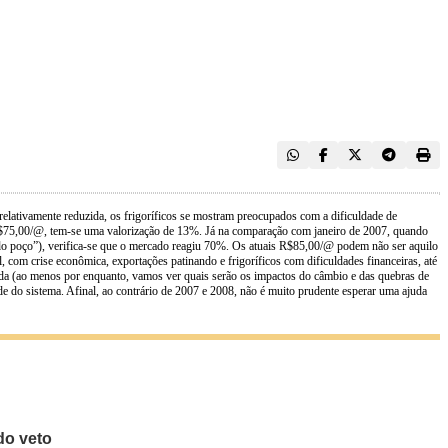
elativamente reduzida, os frigoríficos se mostram preocupados com a dificuldade de
 R$75,00/@, tem-se uma valorização de 13%. Já na comparação com janeiro de 2007, quando
o poço”), verifica-se que o mercado reagiu 70%. Os atuais R$85,00/@ podem não ser aquilo
 com crise econômica, exportações patinando e frigoríficos com dificuldades financeiras, até
da (ao menos por enquanto, vamos ver quais serão os impactos do câmbio e das quebras de
e do sistema. Afinal, ao contrário de 2007 e 2008, não é muito prudente esperar uma ajuda
do veto