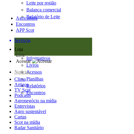
Leite por região
Balança comercial
Relatório de Leite
Agricultura
Encontros
APP Scot
Serviços
Loja
Loja
Informativos
Acessar
Livros
Notícias
Acessos
Planilhas
Clima
Artigos
Relatórios
TV Scot
Encontros
Podcasts
Agronegócio na mídia
Entrevistas
Agro sustentável
Cartas
Scot na mídia
Radar Sanitário