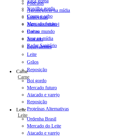
Vaca gorda
Podcasts
Novilha gorda
Agronegócio na mídia
Couro e sebo
Entrevistas
Mercado futuro
Agro sustentável
Cartas
Boi no mundo
Scot na mídia
Atacado
Radar Sanitário
Equivalentes
Leite
Grãos
Reposição
Carne
Carne
Boi gordo
Mercado futuro
Atacado e varejo
Reposição
Proteínas Alternativas
Leite
Leite
Ordenha Brasil
Mercado do Leite
Atacado e varejo