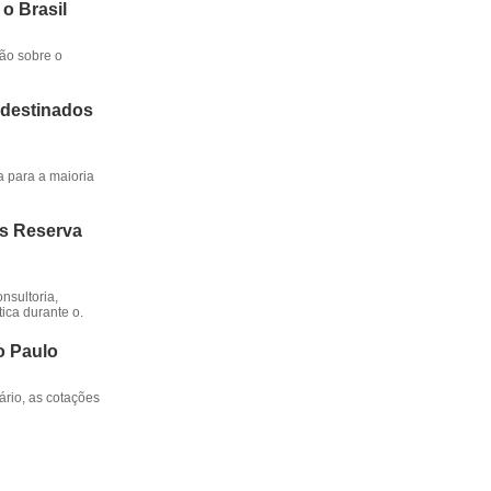
 o Brasil
ção sobre o
 destinados
a para a maioria
os Reserva
nsultoria,
ica durante o.
o Paulo
rio, as cotações