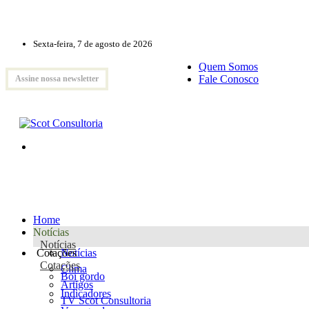
Sexta-feira, 7 de agosto de 2026
Quem Somos
Fale Conosco
Assine nossa newsletter
Home
Notícias
Notícias
Cotações
Notícias
Cotações
Clima
Boi gordo
Artigos
Indicadores
TV Scot Consultoria