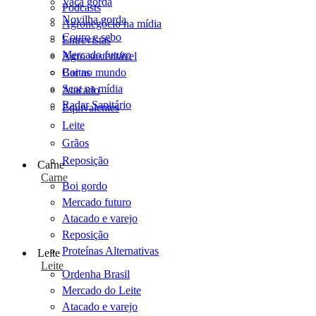
Vaca gorda
Podcasts
Novilha gorda
Agronegócio na mídia
Couro e sebo
Entrevistas
Mercado futuro
Agro sustentável
Cartas
Boi no mundo
Scot na mídia
Atacado
Radar Sanitário
Equivalentes
Leite
Grãos
Reposição
Carne
Carne
Boi gordo
Mercado futuro
Atacado e varejo
Reposição
Proteínas Alternativas
Leite
Leite
Ordenha Brasil
Mercado do Leite
Atacado e varejo