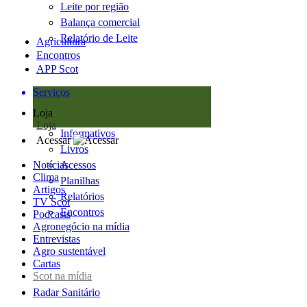
Leite por região
Balança comercial
Relatório de Leite
Agricultura
Encontros
APP Scot
Serviços
Loja
Loja
Informativos
Acessar
Livros
Notícias
Acessos
Clima
Planilhas
Artigos
Relatórios
TV Scot
Encontros
Podcasts
Agronegócio na mídia
Entrevistas
Agro sustentável
Cartas
Scot na mídia
Radar Sanitário