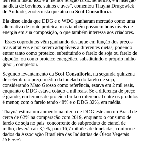
tem estimulado isso é a melhor relação custo/benefício, e a inserção
na dieta de bovinos, suínos e aves”, comentou Thayná Drugowick
de Andrade, zootecnista que atua na
Scot Consultoria
.
Ela disse ainda que DDG e o WDG ganharam mercado como uma
alternativa de fonte proteica, mas também possuem bons níveis de
energia em sua composição, o que também interessa aos criadores.
“Esses coprodutos vêm ganhando destaque em função dos preços
mais atrativos e por serem adaptáveis a diferentes dietas, podendo
entrar tanto como proteico, substituindo o farelo de soja ou farelo de
algodão, ou como proteico energético, substituindo o próprio milho
grão”, completou.
Segundo levantamento da
Scot Consultoria
, na segunda quinzena
de setembro o preço médio da tonelada do farelo de soja,
considerando Mato Grosso como referência, estava em 2 mil reais,
enquanto o DDG estava cotado a mil reais. Se a diferença de preço
é grande, em termos de proteína bruta o diferencial entre os produtos
é menor, com o farelo tendo 48% e o DDG 32%, em média.
Thayná estima um aumento na oferta de DDG este ano no Brasil de
cerca de 62% na comparação com 2019, enquanto o consumo de
farelo de soja no país, concorrente do subproduto do etanol de
milho, deverá cair 3,2%, para 16,7 milhões de toneladas, conforme
dados da Associação Brasileira das Indústrias de Óleos Vegetais
(Abiove).