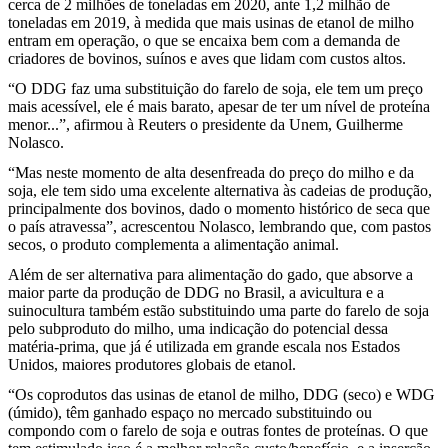
cerca de 2 milhões de toneladas em 2020, ante 1,2 milhão de
toneladas em 2019, à medida que mais usinas de etanol de milho
entram em operação, o que se encaixa bem com a demanda de
criadores de bovinos, suínos e aves que lidam com custos altos.
“O DDG faz uma substituição do farelo de soja, ele tem um preço
mais acessível, ele é mais barato, apesar de ter um nível de proteína
menor...”, afirmou à Reuters o presidente da Unem, Guilherme
Nolasco.
“Mas neste momento de alta desenfreada do preço do milho e da
soja, ele tem sido uma excelente alternativa às cadeias de produção,
principalmente dos bovinos, dado o momento histórico de seca que
o país atravessa”, acrescentou Nolasco, lembrando que, com pastos
secos, o produto complementa a alimentação animal.
Além de ser alternativa para alimentação do gado, que absorve a
maior parte da produção de DDG no Brasil, a avicultura e a
suinocultura também estão substituindo uma parte do farelo de soja
pelo subproduto do milho, uma indicação do potencial dessa
matéria-prima, que já é utilizada em grande escala nos Estados
Unidos, maiores produtores globais de etanol.
“Os coprodutos das usinas de etanol de milho, DDG (seco) e WDG
(úmido), têm ganhado espaço no mercado substituindo ou
compondo com o farelo de soja e outras fontes de proteínas. O que