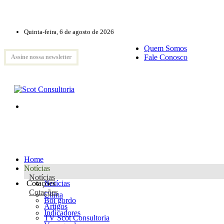
Quinta-feira, 6 de agosto de 2026
Quem Somos
Fale Conosco
Assine nossa newsletter
Home
Notícias
Notícias
Cotações
Notícias
Cotações
Clima
Boi gordo
Artigos
Indicadores
TV Scot Consultoria