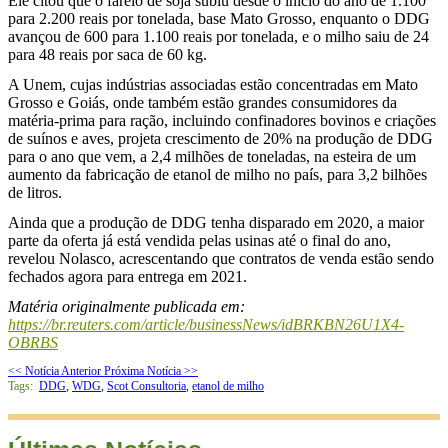
Ele citou que o farelo de soja subiu desde o início do ano de 1.100
para 2.200 reais por tonelada, base Mato Grosso, enquanto o DDG
avançou de 600 para 1.100 reais por tonelada, e o milho saiu de 24
para 48 reais por saca de 60 kg.
A Unem, cujas indústrias associadas estão concentradas em Mato
Grosso e Goiás, onde também estão grandes consumidores da
matéria-prima para ração, incluindo confinadores bovinos e criações
de suínos e aves, projeta crescimento de 20% na produção de DDG
para o ano que vem, a 2,4 milhões de toneladas, na esteira de um
aumento da fabricação de etanol de milho no país, para 3,2 bilhões
de litros.
Ainda que a produção de DDG tenha disparado em 2020, a maior
parte da oferta já está vendida pelas usinas até o final do ano,
revelou Nolasco, acrescentando que contratos de venda estão sendo
fechados agora para entrega em 2021.
Matéria originalmente publicada em:
https://br.reuters.com/article/businessNews/idBRKBN26U1X4-
OBRBS
<< Notícia Anterior
Próxima Notícia >>
Tags:
DDG
,
WDG
,
Scot Consultoria
,
etanol de milho