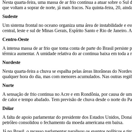
Nesta quarta-feira, uma massa de ar frio continua a atuar sobre o Sul 
que voltam a soprar de norte, já mais fracos. Na quinta-feira, 20, ain
Sudeste
Um sistema frontal no oceano organiza uma área de instabilidade e ess
central, leste e sul de Minas Gerais, Espírito Santo e Rio de Janeiro
Centro-Oeste
A intensa massa de ar frio que toma conta de parte do Brasil persiste
térmica aumentar. A umidade relativa do ar continua baixa em toda a 
Nordeste
Nesta quarta-feira a chuva se espalha pelas áreas litorâneas do Norde
qualquer hora do dia, mas com menores acumulados. Nas outras regiõe
Norte
A sensação de frio continua no Acre e em Rondônia, por causa de uma 
de calor e tempo abafado. Tem previsão de chuva desde o norte do P
Dólar
A falta de apoio parlamentar do presidente dos Estados Unidos, Donal
petróleo consolidou o fechamento da moeda americana em baixa.
Já no Brasil, o recesso parlamentar paralisou os eventos políticos e 