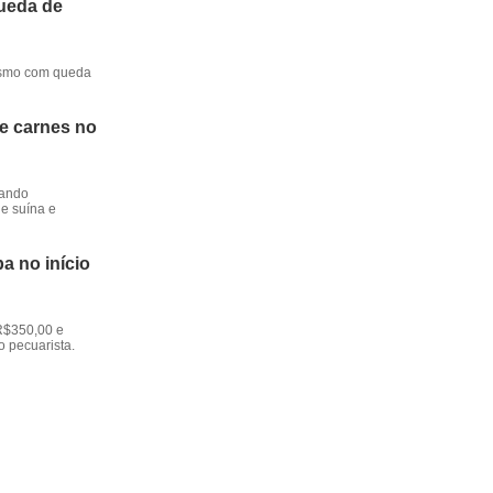
queda de
mesmo com queda
de carnes no
dando
e suína e
a no início
R$350,00 e
o pecuarista.