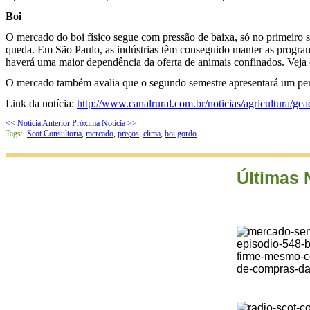
Boi
O mercado do boi físico segue com pressão de baixa, só no primeiro
queda. Em São Paulo, as indústrias têm conseguido manter as programa
haverá uma maior dependência da oferta de animais confinados. Veja 
O mercado também avalia que o segundo semestre apresentará um perfi
Link da notícia:
http://www.canalrural.com.br/noticias/agricultura/g
<< Notícia Anterior
Próxima Notícia >>
Tags:
Scot Consultoria
,
mercado
,
preços
,
clima
,
boi gordo
Últimas 