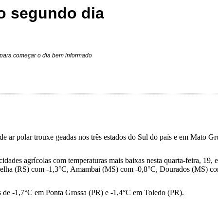
lo segundo dia
o para começar o dia bem informado
de ar polar trouxe geadas nos três estados do Sul do país e em Mato G
cidades agrícolas com temperaturas mais baixas nesta quarta-feira, 19
melha (RS) com -1,3°C, Amambai (MS) com -0,8°C, Dourados (MS) co
s de -1,7°C em Ponta Grossa (PR) e -1,4°C em Toledo (PR).