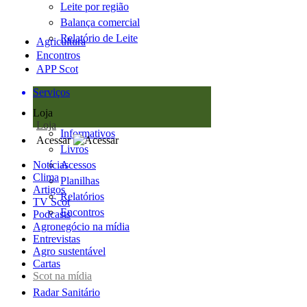
Leite por região
Balança comercial
Relatório de Leite
Agricultura
Encontros
APP Scot
Serviços
Loja
Loja
Informativos
Acessar
Livros
Notícias
Acessos
Clima
Planilhas
Artigos
Relatórios
TV Scot
Encontros
Podcasts
Agronegócio na mídia
Entrevistas
Agro sustentável
Cartas
Scot na mídia
Radar Sanitário