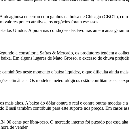
s. A oleaginosa encerrou com ganhos na bolsa de Chicago (CBOT), co
m valores pouco atrativos, os negócios foram escassos.
stados Unidos. A piora nas condições das lavouras americanas garantiu 
 Segundo a consultoria Safras & Mercado, os produtores tendem a colhe
e baixa. Em alguns lugares de Mato Grosso, o excesso de chuva prejudi
e caminhões neste momento e baixa liquidez, o que dificulta ainda mais
ições climáticas. Os modelos meteorológicos estão conflitantes e as 
s mais altos. A baixa do dólar contra o real e contra outras moedas e 
 do Brasil também contribuiu para este suporte nos preços. Em casos a
4,90 cents por libra-peso. O mercado interno foi puxado por essa alta e
 hora de vender.