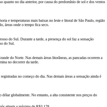
nso quanto no dia anterior, por causa do predomínio de sol e dos ventos
ria e temperaturas mais baixas no leste e litoral de São Paulo, região
lo, áreas onde o tempo fica seco.
osso do Sul. Durante a tarde, a presença do sol faz a sensação
so do Sul.
 Grande do Norte. Nas demais áreas litorâneas, as pancadas ocorrem a
ina no decorrer da tarde.
 registradas no começo do dia. Nas demais áreas a sensação ainda é
 dólar globalmente. No entanto, a alta consistente nos preços do
 após atingir a máxima de R$3,178.