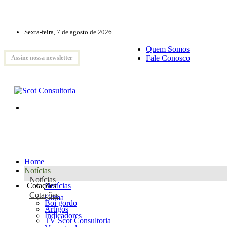
Sexta-feira, 7 de agosto de 2026
Quem Somos
Fale Conosco
Assine nossa newsletter
Home
Notícias
Notícias
Cotações
Notícias
Cotações
Clima
Boi gordo
Artigos
Indicadores
TV Scot Consultoria