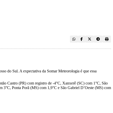
rosso do Sul. A expectativa da Somar Meteorologia é que essa
, estão Castro (PR) com registro de -4°C, Xanxerê (SC) com 1°C, São
m 3°C, Ponta Porã (MS) com 1,9°C e São Gabriel D’Oeste (MS) com