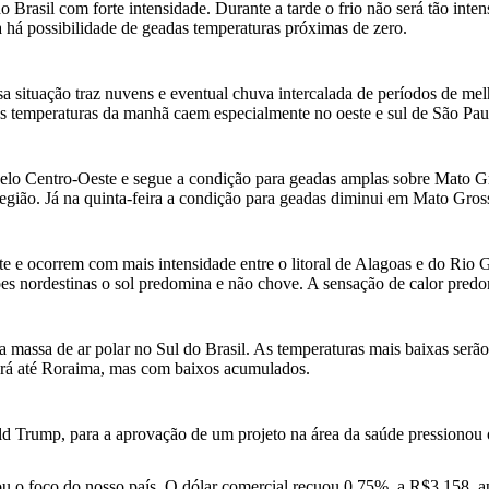
do Brasil com forte intensidade. Durante a tarde o frio não será tão inte
da há possibilidade de geadas temperaturas próximas de zero.
a situação traz nuvens e eventual chuva intercalada de períodos de melho
. As temperaturas da manhã caem especialmente no oeste e sul de São Pau
 pelo Centro-Oeste e segue a condição para geadas amplas sobre Mato Gr
região. Já na quinta-feira a condição para geadas diminui em Mato Gros
ste e ocorrem com mais intensidade entre o litoral de Alagoas e do Rio
s nordestinas o sol predomina e não chove. A sensação de calor predom
massa de ar polar no Sul do Brasil. As temperaturas mais baixas serão
ará até Roraima, mas com baixos acumulados.
d Trump, para a aprovação de um projeto na área da saúde pressionou o
tirou o foco do nosso país. O dólar comercial recuou 0,75%, a R$3,158,