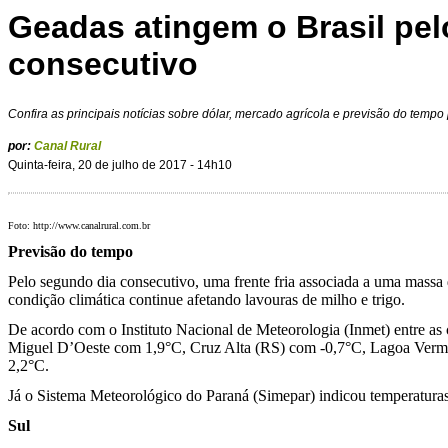
Geadas atingem o Brasil pe
consecutivo
Confira as principais notícias sobre dólar, mercado agrícola e previsão do temp
por:
Canal Rural
Quinta-feira, 20 de julho de 2017 - 14h10
Foto: http://www.canalrural.com.br
Previsão do tempo
Pelo segundo dia consecutivo, uma frente fria associada a uma massa 
condição climática continue afetando lavouras de milho e trigo.
De acordo com o Instituto Nacional de Meteorologia (Inmet) entre as 
Miguel D’Oeste com 1,9°C, Cruz Alta (RS) com -0,7°C, Lagoa Ver
2,2°C.
Já o Sistema Meteorológico do Paraná (Simepar) indicou temperatura
Sul