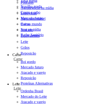
Vaca gorda
Podcasts
Novilha gorda
Agronegócio na mídia
Couro e sebo
Entrevistas
Mercado futuro
Agro sustentável
Cartas
Boi no mundo
Scot na mídia
Atacado
Radar Sanitário
Equivalentes
Leite
Grãos
Reposição
Carne
Carne
Boi gordo
Mercado futuro
Atacado e varejo
Reposição
Proteínas Alternativas
Leite
Leite
Ordenha Brasil
Mercado do Leite
Atacado e varejo