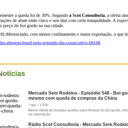
 semestre a queda foi de 30%. Segundo
a Scot Consultoria
, a oferta a
ções de abate entre cinco e seis dias com certa tranquilidade. A expec
o preço do boi gordo na sua cidade.
l diferenciado, com menor confinamento e maior exportação, o que teo
eadas-atingem-brasil-pelo-segundo-dia-consecutivo-68168
Notícias
Mercado Sem Rodeios - Episódio 548 - Boi gor
mesmo com queda de compras da China
7 ago. • 17h30
Menor oferta de boiadas auxiliou para firmeza do boi gordo, 
na exportação.
Rádio Scot Consultoria - Mercado Sem Rodeio