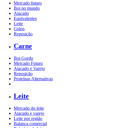
Mercado futuro
Boi no mundo
Atacado
Equivalentes
Leite
Grãos
Reposição
Carne
Boi Gordo
Mercado Futuro
Atacado e Varejo
Reposição
Proteínas Alternativas
Leite
Mercado do leite
Atacado e varejo
Leite por região
Balança comercial