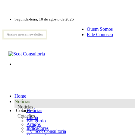
Segunda-feira, 10 de agosto de 2026
Quem Somos
Fale Conosco
Assine nossa newsletter
Home
Notícias
Notícias
Cotações
Notícias
Cotações
Clima
Boi gordo
Artigos
Indicadores
TV Scot Consultoria