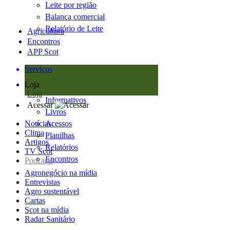
Leite por região
Balança comercial
Relatório de Leite
Agricultura
Encontros
APP Scot
Serviços
Loja
Loja
Informativos
Acessar
Livros
Notícias
Acessos
Clima
Planilhas
Artigos
Relatórios
TV Scot
Encontros
Podcasts
Agronegócio na mídia
Entrevistas
Agro sustentável
Cartas
Scot na mídia
Radar Sanitário