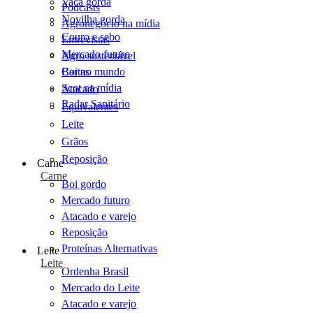
Vaca gorda
Podcasts
Novilha gorda
Agronegócio na mídia
Couro e sebo
Entrevistas
Mercado futuro
Agro sustentável
Cartas
Boi no mundo
Scot na mídia
Atacado
Radar Sanitário
Equivalentes
Leite
Grãos
Reposição
Carne
Carne
Boi gordo
Mercado futuro
Atacado e varejo
Reposição
Proteínas Alternativas
Leite
Leite
Ordenha Brasil
Mercado do Leite
Atacado e varejo