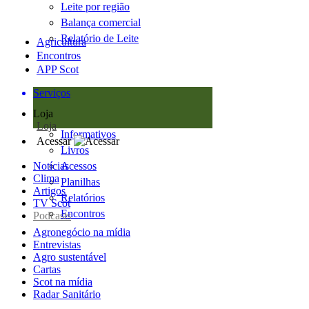
Leite por região
Balança comercial
Relatório de Leite
Agricultura
Encontros
APP Scot
Serviços
Loja
Loja
Informativos
Acessar
Livros
Notícias
Acessos
Clima
Planilhas
Artigos
Relatórios
TV Scot
Encontros
Podcasts
Agronegócio na mídia
Entrevistas
Agro sustentável
Cartas
Scot na mídia
Radar Sanitário