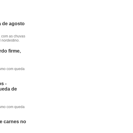
a de agosto
, com as chuvas
l nordestino.
do firme,
mesmo com queda
s -
queda de
mesmo com queda
de carnes no