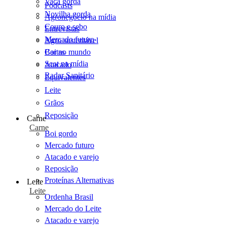
Vaca gorda
Podcasts
Novilha gorda
Agronegócio na mídia
Couro e sebo
Entrevistas
Mercado futuro
Agro sustentável
Cartas
Boi no mundo
Scot na mídia
Atacado
Radar Sanitário
Equivalentes
Leite
Grãos
Reposição
Carne
Carne
Boi gordo
Mercado futuro
Atacado e varejo
Reposição
Proteínas Alternativas
Leite
Leite
Ordenha Brasil
Mercado do Leite
Atacado e varejo