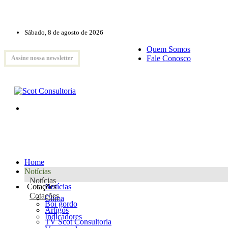
Sábado, 8 de agosto de 2026
Quem Somos
Fale Conosco
Assine nossa newsletter
Home
Notícias
Notícias
Cotações
Notícias
Cotações
Clima
Boi gordo
Artigos
Indicadores
TV Scot Consultoria