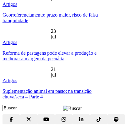
Artigos
Georreferenciamento: prazo maior, risco de falsa
tranquilidade
23
jul
Artigos
Reforma de pastagens pode elevar a produção e
melhorar a margem da pecuária
21
jul
Artigos
Suplementação animal em pasto: na transição
chuva/seca – Parte 4