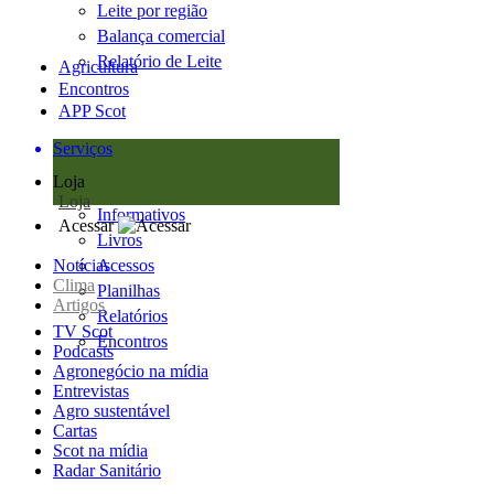
Leite por região
Balança comercial
Relatório de Leite
Agricultura
Encontros
APP Scot
Serviços
Loja
Loja
Informativos
Acessar
Livros
Notícias
Acessos
Clima
Planilhas
Artigos
Relatórios
TV Scot
Encontros
Podcasts
Agronegócio na mídia
Entrevistas
Agro sustentável
Cartas
Scot na mídia
Radar Sanitário