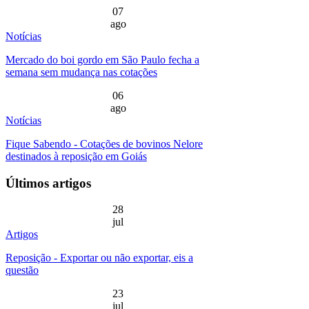
07
ago
Notícias
Mercado do boi gordo em São Paulo fecha a
semana sem mudança nas cotações
06
ago
Notícias
Fique Sabendo - Cotações de bovinos Nelore
destinados à reposição em Goiás
Últimos artigos
28
jul
Artigos
Reposição - Exportar ou não exportar, eis a
questão
23
jul