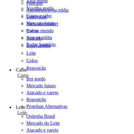
Vaca gorda
Podcasts
Novilha gorda
Agronegócio na mídia
Couro e sebo
Entrevistas
Mercado futuro
Agro sustentável
Cartas
Boi no mundo
Scot na mídia
Atacado
Radar Sanitário
Equivalentes
Leite
Grãos
Reposição
Carne
Carne
Boi gordo
Mercado futuro
Atacado e varejo
Reposição
Proteínas Alternativas
Leite
Leite
Ordenha Brasil
Mercado do Leite
Atacado e varejo