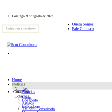
Domingo, 9 de agosto de 2026
Quem Somos
Fale Conosco
Assine nossa newsletter
Home
Notícias
Notícias
Cotações
Notícias
Cotações
Clima
Boi gordo
Artigos
Indicadores
TV Scot Consultoria